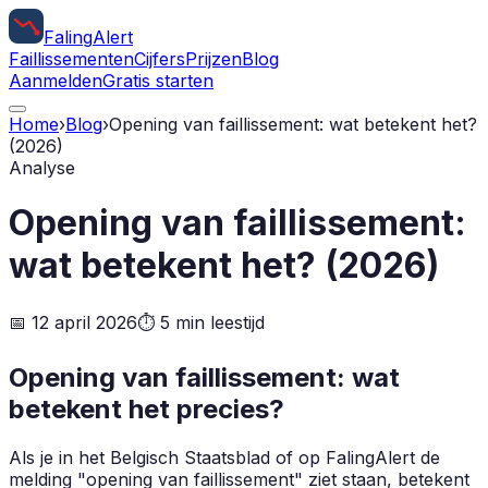
Faling
Alert
Faillissementen
Cijfers
Prijzen
Blog
Aanmelden
Gratis starten
Home
›
Blog
›
Opening van faillissement: wat betekent het?
(2026)
Analyse
Opening van faillissement:
wat betekent het? (2026)
📅
12 april 2026
⏱️
5
min leestijd
Opening van faillissement: wat
betekent het precies?
Als je in het Belgisch Staatsblad of op FalingAlert de
melding "opening van faillissement" ziet staan, betekent