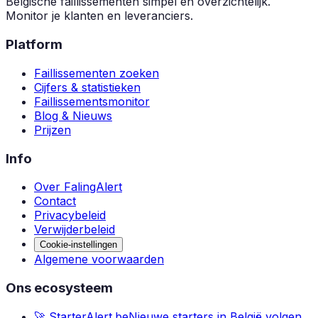
Belgische faillissementen simpel en overzichtelijk.
Monitor je klanten en leveranciers.
Platform
Faillissementen zoeken
Cijfers & statistieken
Faillissementsmonitor
Blog & Nieuws
Prijzen
Info
Over FalingAlert
Contact
Privacybeleid
Verwijderbeleid
Cookie-instellingen
Algemene voorwaarden
Ons ecosysteem
🚀 StarterAlert.be
Nieuwe starters in België volgen