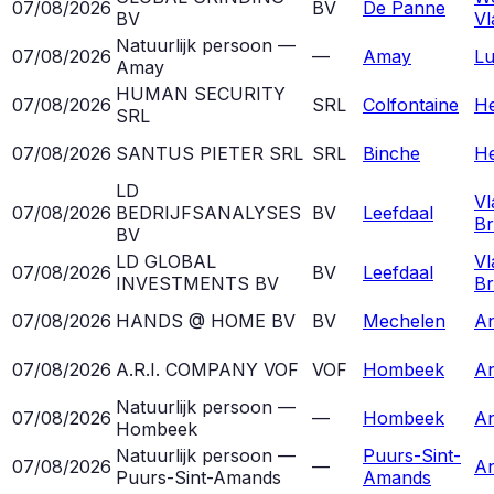
07/08/2026
BV
De Panne
BV
Vl
Natuurlijk persoon —
07/08/2026
—
Amay
Lu
Amay
HUMAN SECURITY
07/08/2026
SRL
Colfontaine
H
SRL
07/08/2026
SANTUS PIETER SRL
SRL
Binche
H
LD
Vl
07/08/2026
BEDRIJFSANALYSES
BV
Leefdaal
Br
BV
LD GLOBAL
Vl
07/08/2026
BV
Leefdaal
INVESTMENTS BV
Br
07/08/2026
HANDS @ HOME BV
BV
Mechelen
A
07/08/2026
A.R.I. COMPANY VOF
VOF
Hombeek
A
Natuurlijk persoon —
07/08/2026
—
Hombeek
A
Hombeek
Natuurlijk persoon —
Puurs-Sint-
07/08/2026
—
A
Puurs-Sint-Amands
Amands