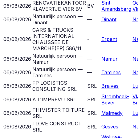
RENOVATIEKANTOOR
Sint-
Oo
06/08/2026
BV
KLAVERTJE VIER BV
Amandsberg
Vl
Natuurlijk persoon —
06/08/2026
—
Dinant
N
Dinant
CARS & TRUCKS
INTERNATIONAL
06/08/2026
-
Erpent
N
CHAUSSEE DE
MARCHE(EP) 586/11
Natuurlijk persoon —
06/08/2026
—
Namur
N
Namur
Natuurlijk persoon —
06/08/2026
—
Tamines
N
Tamines
FP LOGISTICS
06/08/2026
SRL
Braives
Lu
CONSULTING SRL
Strombeek-
Vl
06/08/2026
A L'IMPREVU SRL
SRL
Bever
Br
THIMISTER TOITURE
06/08/2026
SRL
Malmedy
Lu
SRL
I LOVE CONSTRUCT
06/08/2026
SRL
Gesves
N
SRL
Woluwe-