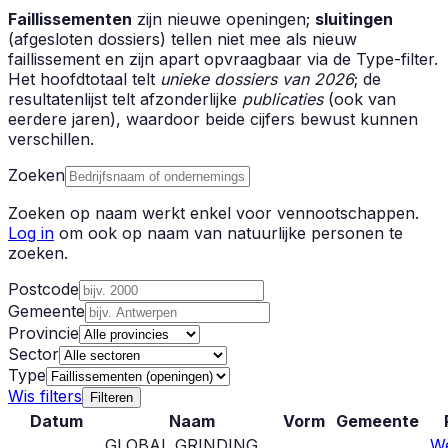
Faillissementen
zijn nieuwe openingen;
sluitingen
(afgesloten dossiers) tellen niet mee als nieuw
faillissement en zijn apart opvraagbaar via de Type-filter.
Het hoofdtotaal telt
unieke dossiers van 2026
; de
resultatenlijst telt afzonderlijke
publicaties
(ook van
eerdere jaren), waardoor beide cijfers bewust kunnen
verschillen.
Zoeken
Zoeken op naam werkt enkel voor vennootschappen.
Log in
om ook op naam van natuurlijke personen te
zoeken.
Postcode
Gemeente
Provincie
Sector
Type
Wis filters
Filteren
Datum
Naam
Vorm
Gemeente
GLOBAL GRINDING
We