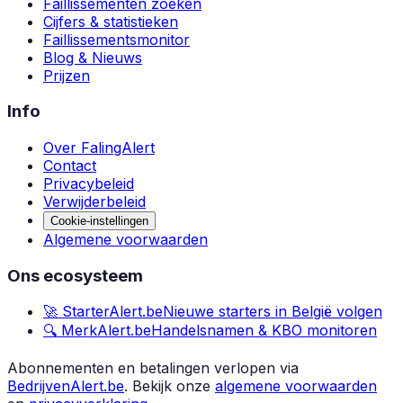
Faillissementen zoeken
Cijfers & statistieken
Faillissementsmonitor
Blog & Nieuws
Prijzen
Info
Over FalingAlert
Contact
Privacybeleid
Verwijderbeleid
Cookie-instellingen
Algemene voorwaarden
Ons ecosysteem
🚀 StarterAlert.be
Nieuwe starters in België volgen
🔍 MerkAlert.be
Handelsnamen & KBO monitoren
Abonnementen en betalingen verlopen via
BedrijvenAlert.be
.
Bekijk onze
algemene voorwaarden