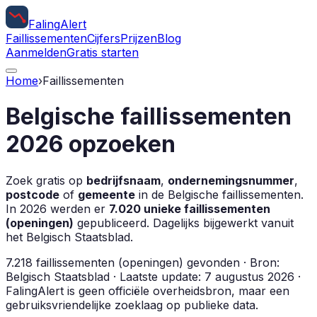
Faling
Alert
Faillissementen
Cijfers
Prijzen
Blog
Aanmelden
Gratis starten
Home
›
Faillissementen
Belgische faillissementen
2026 opzoeken
Zoek gratis op
bedrijfsnaam
,
ondernemingsnummer
,
postcode
of
gemeente
in de Belgische faillissementen.
In 2026 werden er
7.020
unieke faillissementen
(openingen)
gepubliceerd. Dagelijks bijgewerkt vanuit
het Belgisch Staatsblad.
7.218
faillissementen (openingen)
gevonden · Bron:
Belgisch Staatsblad
· Laatste update: 7 augustus 2026
·
FalingAlert is geen officiële overheidsbron, maar een
gebruiksvriendelijke zoeklaag op publieke data.