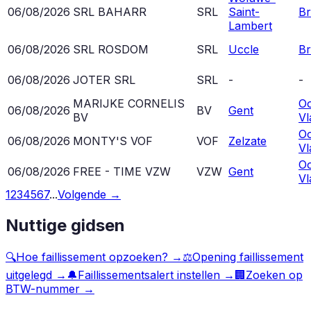
06/08/2026
SRL BAHARR
SRL
Saint-
Br
Lambert
06/08/2026
SRL ROSDOM
SRL
Uccle
Br
06/08/2026
JOTER SRL
SRL
-
-
MARIJKE CORNELIS
Oo
06/08/2026
BV
Gent
BV
Vl
Oo
06/08/2026
MONTY'S VOF
VOF
Zelzate
Vl
Oo
06/08/2026
FREE - TIME VZW
VZW
Gent
Vl
1
2
3
4
5
6
7
...
Volgende →
Nuttige gidsen
🔍
Hoe faillissement opzoeken?
→
⚖️
Opening faillissement
uitgelegd
→
🔔
Faillissementsalert instellen
→
🏢
Zoeken op
BTW-nummer
→