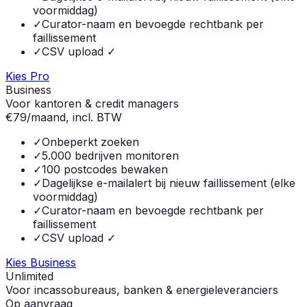
voormiddag)
✓
Curator-naam en bevoegde rechtbank per
faillissement
✓
CSV upload ✓
Kies Pro
Business
Voor kantoren & credit managers
€
79
/maand, incl. BTW
✓
Onbeperkt zoeken
✓
5.000 bedrijven monitoren
✓
100 postcodes bewaken
✓
Dagelijkse e-mailalert bij nieuw faillissement (elke
voormiddag)
✓
Curator-naam en bevoegde rechtbank per
faillissement
✓
CSV upload ✓
Kies Business
Unlimited
Voor incassobureaus, banken & energieleveranciers
Op aanvraag