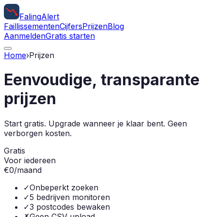
Faling
Alert
Faillissementen
Cijfers
Prijzen
Blog
Aanmelden
Gratis starten
Home
›
Prijzen
Eenvoudige, transparante
prijzen
Start gratis. Upgrade wanneer je klaar bent. Geen
verborgen kosten.
Gratis
Voor iedereen
€
0
/maand
✓
Onbeperkt zoeken
✓
5 bedrijven monitoren
✓
3 postcodes bewaken
✗
Geen CSV upload