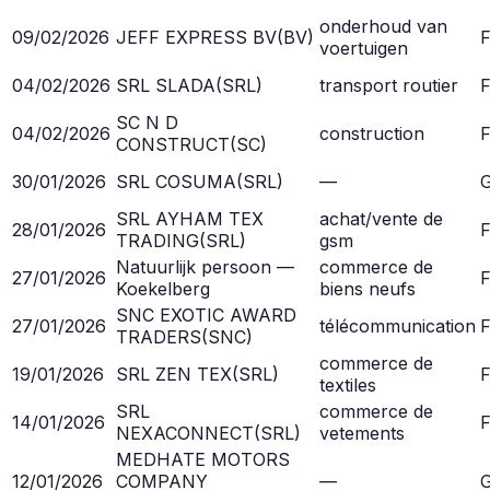
onderhoud van
09/02/2026
JEFF EXPRESS BV
(
BV
)
F
voertuigen
04/02/2026
SRL SLADA
(
SRL
)
transport routier
F
SC N D
04/02/2026
construction
F
CONSTRUCT
(
SC
)
30/01/2026
SRL COSUMA
(
SRL
)
—
G
SRL AYHAM TEX
achat/vente de
28/01/2026
F
TRADING
(
SRL
)
gsm
Natuurlijk persoon —
commerce de
27/01/2026
F
Koekelberg
biens neufs
SNC EXOTIC AWARD
27/01/2026
télécommunication
F
TRADERS
(
SNC
)
commerce de
19/01/2026
SRL ZEN TEX
(
SRL
)
F
textiles
SRL
commerce de
14/01/2026
F
NEXACONNECT
(
SRL
)
vetements
MEDHATE MOTORS
12/01/2026
COMPANY
—
G