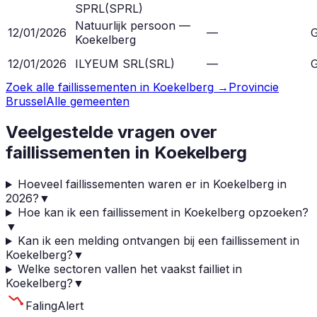
SPRL
(
SPRL
)
Natuurlijk persoon —
12/01/2026
—
G
Koekelberg
12/01/2026
ILYEUM SRL
(
SRL
)
—
G
Zoek alle faillissementen in
Koekelberg
→
Provincie
Brussel
Alle gemeenten
Veelgestelde vragen over
faillissementen in
Koekelberg
Hoeveel faillissementen waren er in Koekelberg in
2026?
▼
Hoe kan ik een faillissement in Koekelberg opzoeken?
▼
Kan ik een melding ontvangen bij een faillissement in
Koekelberg?
▼
Welke sectoren vallen het vaakst failliet in
Koekelberg?
▼
Faling
Alert