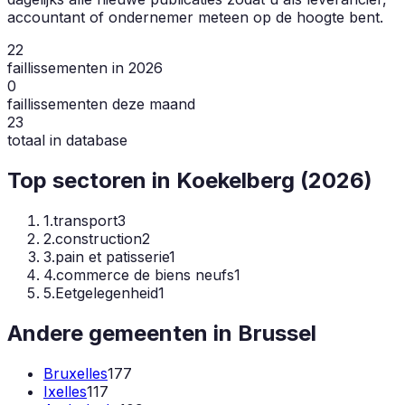
accountant of ondernemer meteen op de hoogte bent.
22
faillissementen in 2026
0
faillissementen deze maand
23
totaal in database
Top sectoren in
Koekelberg
(
2026
)
1
.
transport
3
2
.
construction
2
3
.
pain et patisserie
1
4
.
commerce de biens neufs
1
5
.
Eetgelegenheid
1
Andere gemeenten in
Brussel
Bruxelles
177
Ixelles
117