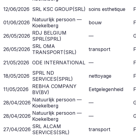
12/06/2026
SRL KSC GROUP
(
SRL
)
soins esthetique
F
Natuurlijk persoon —
01/06/2026
bouw
F
Koekelberg
RDJ BELGIUM
26/05/2026
—
G
SPRL
(
SPRL
)
SRL OMA
26/05/2026
transport
F
TRANSPORT
(
SRL
)
21/05/2026
ODE INTERNATIONAL
—
F
SPRL ND
18/05/2026
nettoyage
F
SERVICES
(
SPRL
)
REBHA COMPANY
11/05/2026
Eetgelegenheid
F
BV
(
BV
)
Natuurlijk persoon —
28/04/2026
—
G
Koekelberg
Natuurlijk persoon —
28/04/2026
—
G
Koekelberg
SRL ALCAM
27/04/2026
transport
F
SERVICES
(
SRL
)