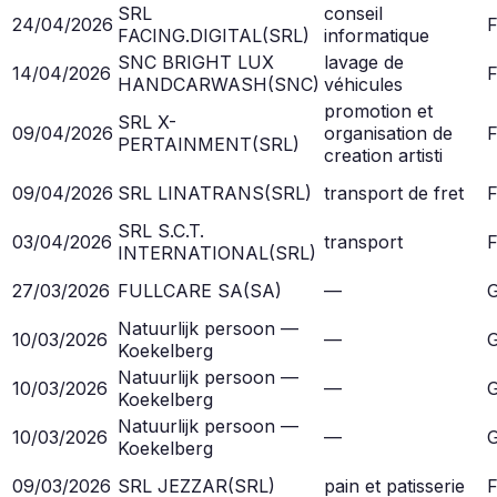
SRL
conseil
24/04/2026
F
FACING.DIGITAL
(
SRL
)
informatique
SNC BRIGHT LUX
lavage de
14/04/2026
F
HANDCARWASH
(
SNC
)
véhicules
promotion et
SRL X-
09/04/2026
organisation de
F
PERTAINMENT
(
SRL
)
creation artisti
09/04/2026
SRL LINATRANS
(
SRL
)
transport de fret
F
SRL S.C.T.
03/04/2026
transport
F
INTERNATIONAL
(
SRL
)
27/03/2026
FULLCARE SA
(
SA
)
—
G
Natuurlijk persoon —
10/03/2026
—
G
Koekelberg
Natuurlijk persoon —
10/03/2026
—
G
Koekelberg
Natuurlijk persoon —
10/03/2026
—
G
Koekelberg
09/03/2026
SRL JEZZAR
(
SRL
)
pain et patisserie
F