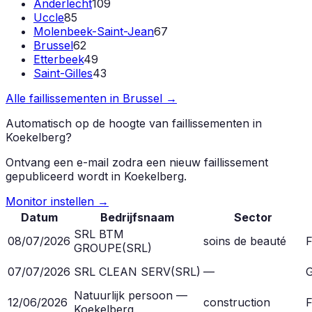
Anderlecht
109
Uccle
85
Molenbeek-Saint-Jean
67
Brussel
62
Etterbeek
49
Saint-Gilles
43
Alle faillissementen in
Brussel
→
Automatisch op de hoogte van faillissementen in
Koekelberg
?
Ontvang een e-mail zodra een nieuw faillissement
gepubliceerd wordt in
Koekelberg
.
Monitor instellen →
Datum
Bedrijfsnaam
Sector
SRL BTM
08/07/2026
soins de beauté
F
GROUPE
(
SRL
)
07/07/2026
SRL CLEAN SERV
(
SRL
)
—
G
Natuurlijk persoon —
12/06/2026
construction
F
Koekelberg