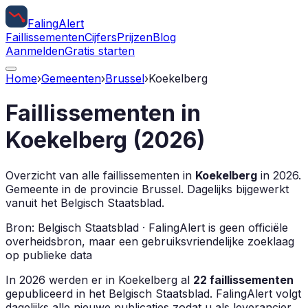
Faling
Alert
Faillissementen
Cijfers
Prijzen
Blog
Aanmelden
Gratis starten
Home
›
Gemeenten
›
Brussel
›
Koekelberg
Faillissementen in
Koekelberg
(
2026
)
Overzicht van alle faillissementen in
Koekelberg
in
2026
.
Gemeente in de provincie
Brussel
.
Dagelijks bijgewerkt
vanuit het Belgisch Staatsblad.
Bron: Belgisch Staatsblad · FalingAlert is geen officiële
overheidsbron, maar een gebruiksvriendelijke zoeklaag
op publieke data
In
2026
werden er in
Koekelberg
al
22
faillissementen
gepubliceerd in het Belgisch Staatsblad. FalingAlert volgt
dagelijks alle nieuwe publicaties zodat u als leverancier,