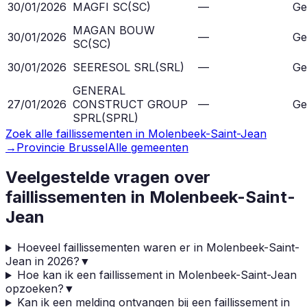
30/01/2026
MAGFI SC
(
SC
)
—
Ge
MAGAN BOUW
30/01/2026
—
Ge
SC
(
SC
)
30/01/2026
SEERESOL SRL
(
SRL
)
—
Ge
GENERAL
27/01/2026
CONSTRUCT GROUP
—
Ge
SPRL
(
SPRL
)
Zoek alle faillissementen in
Molenbeek-Saint-Jean
→
Provincie
Brussel
Alle gemeenten
Veelgestelde vragen over
faillissementen in
Molenbeek-Saint-
Jean
Hoeveel faillissementen waren er in Molenbeek-Saint-
Jean in 2026?
▼
Hoe kan ik een faillissement in Molenbeek-Saint-Jean
opzoeken?
▼
Kan ik een melding ontvangen bij een faillissement in