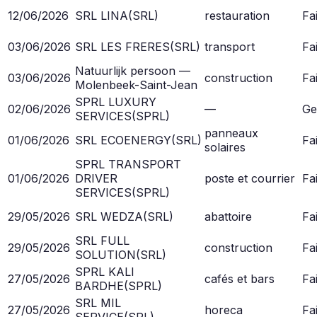
12/06/2026
SRL LINA
(
SRL
)
restauration
Fai
03/06/2026
SRL LES FRERES
(
SRL
)
transport
Fai
Natuurlijk persoon —
03/06/2026
construction
Fai
Molenbeek-Saint-Jean
SPRL LUXURY
02/06/2026
—
Ge
SERVICES
(
SPRL
)
panneaux
01/06/2026
SRL ECOENERGY
(
SRL
)
Fai
solaires
SPRL TRANSPORT
01/06/2026
DRIVER
poste et courrier
Fai
SERVICES
(
SPRL
)
29/05/2026
SRL WEDZA
(
SRL
)
abattoire
Fai
SRL FULL
29/05/2026
construction
Fai
SOLUTION
(
SRL
)
SPRL KALI
27/05/2026
cafés et bars
Fai
BARDHE
(
SPRL
)
SRL MIL
27/05/2026
horeca
Fai
SERVICE
(
SRL
)