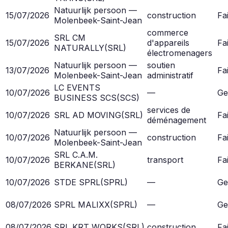
Natuurlijk persoon —
15/07/2026
construction
Fai
Molenbeek-Saint-Jean
commerce
SRL CM
15/07/2026
d'appareils
Fai
NATURALLY
(
SRL
)
électromenagers
Natuurlijk persoon —
soutien
13/07/2026
Fai
Molenbeek-Saint-Jean
administratif
LC EVENTS
10/07/2026
—
Ge
BUSINESS SCS
(
SCS
)
services de
10/07/2026
SRL AD MOVING
(
SRL
)
Fai
déménagement
Natuurlijk persoon —
10/07/2026
construction
Fai
Molenbeek-Saint-Jean
SRL C.A.M.
10/07/2026
transport
Fai
BERKANE
(
SRL
)
10/07/2026
STDE SPRL
(
SPRL
)
—
Ge
08/07/2026
SPRL MALIXX
(
SPRL
)
—
Ge
08/07/2026
SRL KRT WORKS
(
SRL
)
construction
Fai