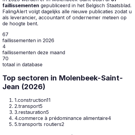
faillissementen
gepubliceerd in het Belgisch Staatsblad.
FalingAlert volgt dagelijks alle nieuwe publicaties zodat u
als leverancier, accountant of ondernemer meteen op
de hoogte bent.
67
faillissementen in 2026
4
faillissementen deze maand
70
totaal in database
Top sectoren in
Molenbeek-Saint-
Jean
(
2026
)
1
.
construction
11
2
.
transport
5
3
.
restauration
5
4
.
commerce à prédominance alimentaire
4
5
.
transports routiers
2