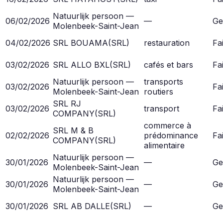
Natuurlijk persoon —
06/02/2026
—
Ge
Molenbeek-Saint-Jean
04/02/2026
SRL BOUAMA
(
SRL
)
restauration
Fai
03/02/2026
SRL ALLO BXL
(
SRL
)
cafés et bars
Fai
Natuurlijk persoon —
transports
03/02/2026
Fai
Molenbeek-Saint-Jean
routiers
SRL RJ
03/02/2026
transport
Fai
COMPANY
(
SRL
)
commerce à
SRL M & B
02/02/2026
prédominance
Fai
COMPANY
(
SRL
)
alimentaire
Natuurlijk persoon —
30/01/2026
—
Ge
Molenbeek-Saint-Jean
Natuurlijk persoon —
30/01/2026
—
Ge
Molenbeek-Saint-Jean
30/01/2026
SRL AB DALLE
(
SRL
)
—
Ge