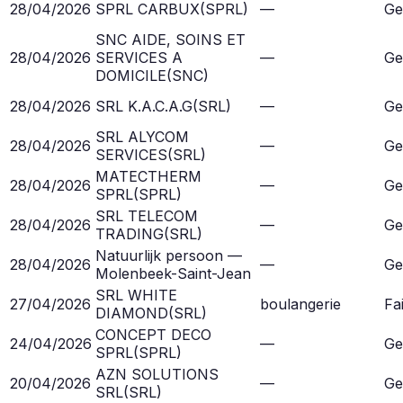
28/04/2026
SPRL CARBUX
(
SPRL
)
—
Ge
SNC AIDE, SOINS ET
28/04/2026
SERVICES A
—
Ge
DOMICILE
(
SNC
)
28/04/2026
SRL K.A.C.A.G
(
SRL
)
—
Ge
SRL ALYCOM
28/04/2026
—
Ge
SERVICES
(
SRL
)
MATECTHERM
28/04/2026
—
Ge
SPRL
(
SPRL
)
SRL TELECOM
28/04/2026
—
Ge
TRADING
(
SRL
)
Natuurlijk persoon —
28/04/2026
—
Ge
Molenbeek-Saint-Jean
SRL WHITE
27/04/2026
boulangerie
Fai
DIAMOND
(
SRL
)
CONCEPT DECO
24/04/2026
—
Ge
SPRL
(
SPRL
)
AZN SOLUTIONS
20/04/2026
—
Ge
SRL
(
SRL
)