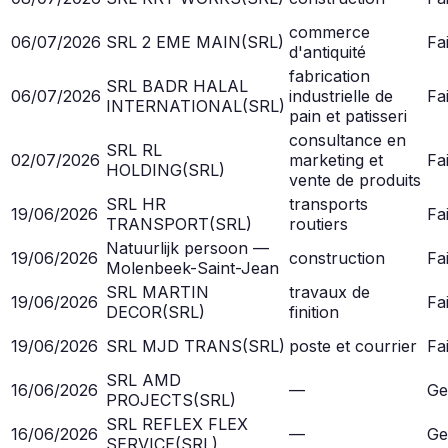
commerce
06/07/2026
SRL 2 EME MAIN
(
SRL
)
Fai
d'antiquité
fabrication
SRL BADR HALAL
06/07/2026
industrielle de
Fai
INTERNATIONAL
(
SRL
)
pain et patisseri
consultance en
SRL RL
02/07/2026
marketing et
Fai
HOLDING
(
SRL
)
vente de produits
SRL HR
transports
19/06/2026
Fai
TRANSPORT
(
SRL
)
routiers
Natuurlijk persoon —
19/06/2026
construction
Fai
Molenbeek-Saint-Jean
SRL MARTIN
travaux de
19/06/2026
Fai
DECOR
(
SRL
)
finition
19/06/2026
SRL MJD TRANS
(
SRL
)
poste et courrier
Fai
SRL AMD
16/06/2026
—
Ge
PROJECTS
(
SRL
)
SRL REFLEX FLEX
16/06/2026
—
Ge
SERVICE
(
SRL
)