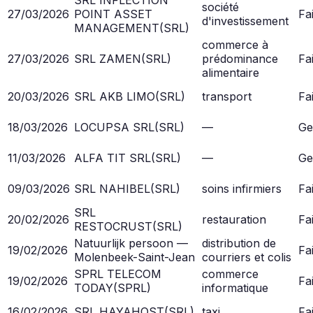
société
27/03/2026
POINT ASSET
Fai
d'investissement
MANAGEMENT
(
SRL
)
commerce à
27/03/2026
SRL ZAMEN
(
SRL
)
prédominance
Fai
alimentaire
20/03/2026
SRL AKB LIMO
(
SRL
)
transport
Fai
18/03/2026
LOCUPSA SRL
(
SRL
)
—
Ge
11/03/2026
ALFA TIT SRL
(
SRL
)
—
Ge
09/03/2026
SRL NAHIBEL
(
SRL
)
soins infirmiers
Fai
SRL
20/02/2026
restauration
Fai
RESTOCRUST
(
SRL
)
Natuurlijk persoon —
distribution de
19/02/2026
Fai
Molenbeek-Saint-Jean
courriers et colis
SPRL TELECOM
commerce
19/02/2026
Fai
TODAY
(
SPRL
)
informatique
16/02/2026
SRL HAYAHOST
(
SRL
)
taxi
Fai