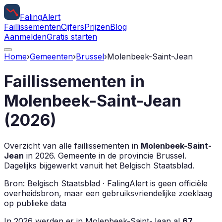
Faling
Alert
Faillissementen
Cijfers
Prijzen
Blog
Aanmelden
Gratis starten
Home
›
Gemeenten
›
Brussel
›
Molenbeek-Saint-Jean
Faillissementen in
Molenbeek-Saint-Jean
(
2026
)
Overzicht van alle faillissementen in
Molenbeek-Saint-
Jean
in
2026
.
Gemeente in de provincie
Brussel
.
Dagelijks bijgewerkt vanuit het Belgisch Staatsblad.
Bron: Belgisch Staatsblad · FalingAlert is geen officiële
overheidsbron, maar een gebruiksvriendelijke zoeklaag
op publieke data
In
2026
werden er in
Molenbeek-Saint-Jean
al
67