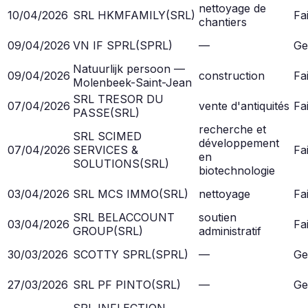
nettoyage de
10/04/2026
SRL HKMFAMILY
(
SRL
)
Fai
chantiers
09/04/2026
VN IF SPRL
(
SPRL
)
—
Ge
Natuurlijk persoon —
09/04/2026
construction
Fai
Molenbeek-Saint-Jean
SRL TRESOR DU
07/04/2026
vente d'antiquités
Fai
PASSE
(
SRL
)
recherche et
SRL SCIMED
développement
07/04/2026
SERVICES &
Fai
en
SOLUTIONS
(
SRL
)
biotechnologie
03/04/2026
SRL MCS IMMO
(
SRL
)
nettoyage
Fai
SRL BELACCOUNT
soutien
03/04/2026
Fai
GROUP
(
SRL
)
administratif
30/03/2026
SCOTTY SPRL
(
SPRL
)
—
Ge
27/03/2026
SRL PF PINTO
(
SRL
)
—
Ge
SRL INFLECTION