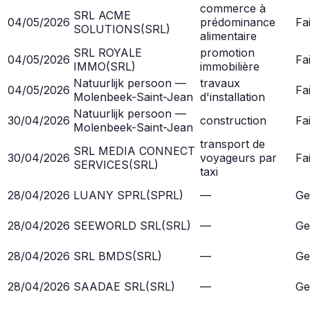
commerce à
SRL ACME
04/05/2026
prédominance
Fai
SOLUTIONS
(
SRL
)
alimentaire
SRL ROYALE
promotion
04/05/2026
Fai
IMMO
(
SRL
)
immobilière
Natuurlijk persoon —
travaux
04/05/2026
Fai
Molenbeek-Saint-Jean
d'installation
Natuurlijk persoon —
30/04/2026
construction
Fai
Molenbeek-Saint-Jean
transport de
SRL MEDIA CONNECT
30/04/2026
voyageurs par
Fai
SERVICES
(
SRL
)
taxi
28/04/2026
LUANY SPRL
(
SPRL
)
—
Ge
28/04/2026
SEEWORLD SRL
(
SRL
)
—
Ge
28/04/2026
SRL BMDS
(
SRL
)
—
Ge
28/04/2026
SAADAE SRL
(
SRL
)
—
Ge