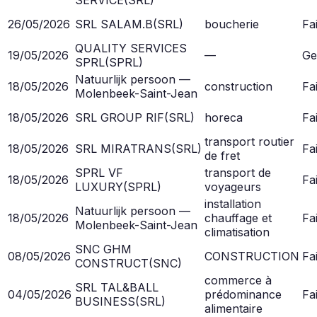
26/05/2026
SRL SALAM.B
(
SRL
)
boucherie
Fai
QUALITY SERVICES
19/05/2026
—
Ge
SPRL
(
SPRL
)
Natuurlijk persoon —
18/05/2026
construction
Fai
Molenbeek-Saint-Jean
18/05/2026
SRL GROUP RIF
(
SRL
)
horeca
Fai
transport routier
18/05/2026
SRL MIRATRANS
(
SRL
)
Fai
de fret
SPRL VF
transport de
18/05/2026
Fai
LUXURY
(
SPRL
)
voyageurs
installation
Natuurlijk persoon —
18/05/2026
chauffage et
Fai
Molenbeek-Saint-Jean
climatisation
SNC GHM
08/05/2026
CONSTRUCTION
Fai
CONSTRUCT
(
SNC
)
commerce à
SRL TAL&BALL
04/05/2026
prédominance
Fai
BUSINESS
(
SRL
)
alimentaire