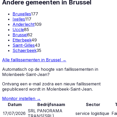
Andere gemeenten in
Brussel
Bruxelles
177
Ixelles
117
Anderlecht
109
Uccle
85
Brussel
62
Etterbeek
49
Saint-Gilles
43
Schaerbeek
35
Alle faillissementen in
Brussel
→
Automatisch op de hoogte van faillissementen in
Molenbeek-Saint-Jean
?
Ontvang een e-mail zodra een nieuw faillissement
gepubliceerd wordt in
Molenbeek-Saint-Jean
.
Monitor instellen →
Datum
Bedrijfsnaam
Sector
SRL PANORAMA
17/07/2026
service logistique
Fai
TRANS
(
SRL
)