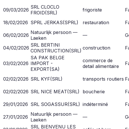
SRL CLOCLO
09/03/2026
frigoriste
Fa
FROID
(
SRL
)
18/02/2026
SPRL JERKAS
(
SPRL
)
restauration
Fa
Natuurlijk persoon —
06/02/2026
—
G
Laeken
SRL BERTINI
04/02/2026
construction
Fa
CONSTRUCTION
(
SRL
)
SA PAK BELGE
commerce de
03/02/2026
IMPORT -
Fa
detail alimentaire
EXPORT
(
SA
)
02/02/2026
SRL KYF
(
SRL
)
transports routiers
Fa
02/02/2026
SRL NICE MEAT
(
SRL
)
boucherie
Fa
29/01/2026
SRL SOGASSUR
(
SRL
)
indéterminé
Fa
Natuurlijk persoon —
27/01/2026
—
G
Laeken
SRL BIENVENU LES