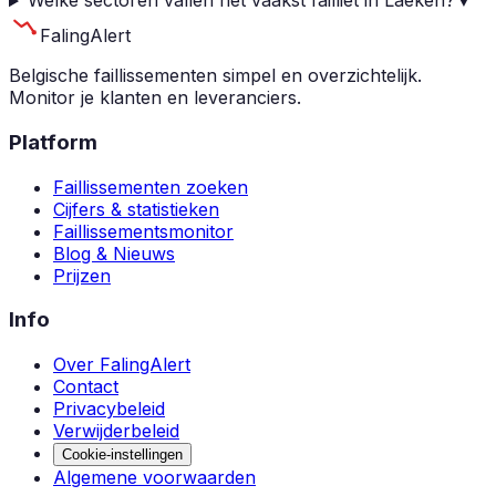
Welke sectoren vallen het vaakst failliet in Laeken?
▼
Faling
Alert
Belgische faillissementen simpel en overzichtelijk.
Monitor je klanten en leveranciers.
Platform
Faillissementen zoeken
Cijfers & statistieken
Faillissementsmonitor
Blog & Nieuws
Prijzen
Info
Over FalingAlert
Contact
Privacybeleid
Verwijderbeleid
Cookie-instellingen
Algemene voorwaarden