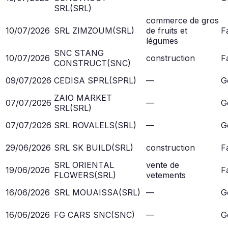
SRL
(
SRL
)
commerce de gros
10/07/2026
SRL ZIMZOUM
(
SRL
)
de fruits et
Fa
légumes
SNC STANG
10/07/2026
construction
Fa
CONSTRUCT
(
SNC
)
09/07/2026
CEDISA SPRL
(
SPRL
)
—
G
ZAIO MARKET
07/07/2026
—
G
SRL
(
SRL
)
07/07/2026
SRL ROVALELS
(
SRL
)
—
G
29/06/2026
SRL SK BUILD
(
SRL
)
construction
Fa
SRL ORIENTAL
vente de
19/06/2026
Fa
FLOWERS
(
SRL
)
vetements
16/06/2026
SRL MOUAISSA
(
SRL
)
—
G
16/06/2026
FG CARS SNC
(
SNC
)
—
G