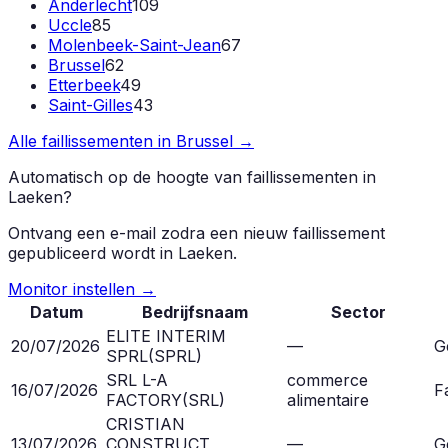
Anderlecht
109
Uccle
85
Molenbeek-Saint-Jean
67
Brussel
62
Etterbeek
49
Saint-Gilles
43
Alle faillissementen in
Brussel
→
Automatisch op de hoogte van faillissementen in
Laeken
?
Ontvang een e-mail zodra een nieuw faillissement
gepubliceerd wordt in
Laeken
.
Monitor instellen →
Datum
Bedrijfsnaam
Sector
ELITE INTERIM
20/07/2026
—
G
SPRL
(
SPRL
)
SRL L-A
commerce
16/07/2026
Fa
FACTORY
(
SRL
)
alimentaire
CRISTIAN
13/07/2026
CONSTRUCT
—
G