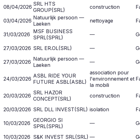
SRL HTS
08/04/2026
construction
Fa
GROUP
(
SRL
)
Natuurlijk persoon —
03/04/2026
nettoyage
Fa
Laeken
MSF BUSINESS
31/03/2026
—
G
SPRL
(
SPRL
)
27/03/2026
SRL ER.OL
(
SRL
)
—
G
Natuurlijk persoon —
27/03/2026
—
G
Laeken
association pour
ASBL RIDE YOUR
24/03/2026
l'environnement et
Fa
FUTURE ASBL
(
ASBL
)
la mobili
SRL HAZOR
20/03/2026
construction
Fa
CONCEPT
(
SRL
)
20/03/2026
SRL DLL INVEST
(
SRL
)
isolation
Fa
GEORGIO SI
10/03/2026
—
G
SPRL
(
SPRL
)
10/03/2026
S&K INVEST SRL
(
SRL
)
—
G