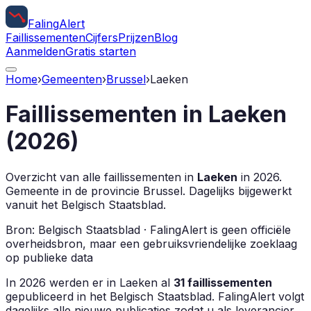
Faling
Alert
Faillissementen
Cijfers
Prijzen
Blog
Aanmelden
Gratis starten
Home
›
Gemeenten
›
Brussel
›
Laeken
Faillissementen in
Laeken
(
2026
)
Overzicht van alle faillissementen in
Laeken
in
2026
.
Gemeente in de provincie
Brussel
.
Dagelijks bijgewerkt
vanuit het Belgisch Staatsblad.
Bron: Belgisch Staatsblad · FalingAlert is geen officiële
overheidsbron, maar een gebruiksvriendelijke zoeklaag
op publieke data
In
2026
werden er in
Laeken
al
31
faillissementen
gepubliceerd in het Belgisch Staatsblad. FalingAlert volgt
dagelijks alle nieuwe publicaties zodat u als leverancier,