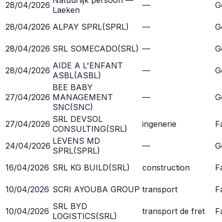
28/04/2026
—
G
Laeken
28/04/2026
ALPAY SPRL
(
SPRL
)
—
G
28/04/2026
SRL SOMECADO
(
SRL
)
—
G
AIDE A L'ENFANT
28/04/2026
—
G
ASBL
(
ASBL
)
BEE BABY
27/04/2026
MANAGEMENT
—
G
SNC
(
SNC
)
SRL DEVSOL
27/04/2026
ingenerie
Fa
CONSULTING
(
SRL
)
LEVENS MD
24/04/2026
—
G
SPRL
(
SPRL
)
16/04/2026
SRL KG BUILD
(
SRL
)
construction
Fa
10/04/2026
SCRI AYOUBA GROUP
transport
Fa
SRL BYD
10/04/2026
transport de fret
Fa
LOGISTICS
(
SRL
)