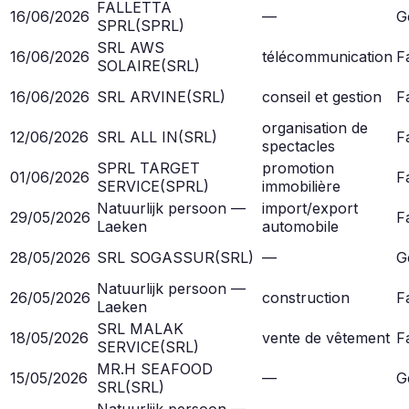
FALLETTA
16/06/2026
—
G
SPRL
(
SPRL
)
SRL AWS
16/06/2026
télécommunication
Fa
SOLAIRE
(
SRL
)
16/06/2026
SRL ARVINE
(
SRL
)
conseil et gestion
Fa
organisation de
12/06/2026
SRL ALL IN
(
SRL
)
Fa
spectacles
SPRL TARGET
promotion
01/06/2026
Fa
SERVICE
(
SPRL
)
immobilière
Natuurlijk persoon —
import/export
29/05/2026
Fa
Laeken
automobile
28/05/2026
SRL SOGASSUR
(
SRL
)
—
G
Natuurlijk persoon —
26/05/2026
construction
Fa
Laeken
SRL MALAK
18/05/2026
vente de vêtement
Fa
SERVICE
(
SRL
)
MR.H SEAFOOD
15/05/2026
—
G
SRL
(
SRL
)
Natuurlijk persoon —