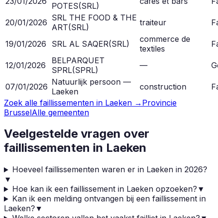
23/01/2026
cafés et bars
Fa
POTES
(
SRL
)
SRL THE FOOD & THE
20/01/2026
traiteur
Fa
ART
(
SRL
)
commerce de
19/01/2026
SRL AL SAQER
(
SRL
)
Fa
textiles
BELPARQUET
12/01/2026
—
G
SPRL
(
SPRL
)
Natuurlijk persoon —
07/01/2026
construction
Fa
Laeken
Zoek alle faillissementen in
Laeken
→
Provincie
Brussel
Alle gemeenten
Veelgestelde vragen over
faillissementen in
Laeken
Hoeveel faillissementen waren er in Laeken in 2026?
▼
Hoe kan ik een faillissement in Laeken opzoeken?
▼
Kan ik een melding ontvangen bij een faillissement in
Laeken?
▼