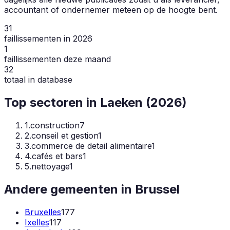
accountant of ondernemer meteen op de hoogte bent.
31
faillissementen in 2026
1
faillissementen deze maand
32
totaal in database
Top sectoren in
Laeken
(
2026
)
1
.
construction
7
2
.
conseil et gestion
1
3
.
commerce de detail alimentaire
1
4
.
cafés et bars
1
5
.
nettoyage
1
Andere gemeenten in
Brussel
Bruxelles
177
Ixelles
117