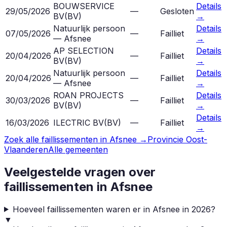
BOUWSERVICE
Details
29/05/2026
—
Gesloten
BV
(
BV
)
→
Natuurlijk persoon
Details
07/05/2026
—
Failliet
— Afsnee
→
AP SELECTION
Details
20/04/2026
—
Failliet
BV
(
BV
)
→
Natuurlijk persoon
Details
20/04/2026
—
Failliet
— Afsnee
→
ROAN PROJECTS
Details
30/03/2026
—
Failliet
BV
(
BV
)
→
Details
16/03/2026
ILECTRIC BV
(
BV
)
—
Failliet
→
Zoek alle faillissementen in
Afsnee
→
Provincie
Oost-
Vlaanderen
Alle gemeenten
Veelgestelde vragen over
faillissementen in
Afsnee
Hoeveel faillissementen waren er in Afsnee in 2026?
▼