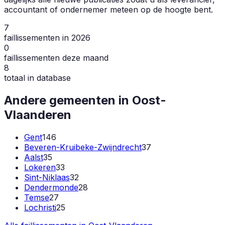
accountant of ondernemer meteen op de hoogte bent.
7
faillissementen in 2026
0
faillissementen deze maand
8
totaal in database
Andere gemeenten in
Oost-
Vlaanderen
Gent
146
Beveren-Kruibeke-Zwijndrecht
37
Aalst
35
Lokeren
33
Sint-Niklaas
32
Dendermonde
28
Temse
27
Lochristi
25