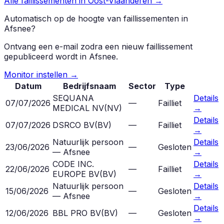
Alle faillissementen in
Oost-Vlaanderen
→
Automatisch op de hoogte van faillissementen in
Afsnee
?
Ontvang een e-mail zodra een nieuw faillissement
gepubliceerd wordt in
Afsnee
.
Monitor instellen →
Datum
Bedrijfsnaam
Sector
Type
SEQUANA
Details
07/07/2026
—
Failliet
MEDICAL NV
(
NV
)
→
Details
07/07/2026
DSRCO BV
(
BV
)
—
Failliet
→
Natuurlijk persoon
Details
23/06/2026
—
Gesloten
— Afsnee
→
CODE INC.
Details
22/06/2026
—
Failliet
EUROPE BV
(
BV
)
→
Natuurlijk persoon
Details
15/06/2026
—
Gesloten
— Afsnee
→
Details
12/06/2026
BBL PRO BV
(
BV
)
—
Gesloten
→