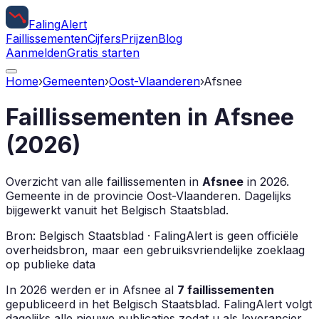
Faling
Alert
Faillissementen
Cijfers
Prijzen
Blog
Aanmelden
Gratis starten
Home
›
Gemeenten
›
Oost-Vlaanderen
›
Afsnee
Faillissementen in
Afsnee
(
2026
)
Overzicht van alle faillissementen in
Afsnee
in
2026
.
Gemeente in de provincie
Oost-Vlaanderen
.
Dagelijks
bijgewerkt vanuit het Belgisch Staatsblad.
Bron: Belgisch Staatsblad · FalingAlert is geen officiële
overheidsbron, maar een gebruiksvriendelijke zoeklaag
op publieke data
In
2026
werden er in
Afsnee
al
7
faillissementen
gepubliceerd in het Belgisch Staatsblad. FalingAlert volgt
dagelijks alle nieuwe publicaties zodat u als leverancier,