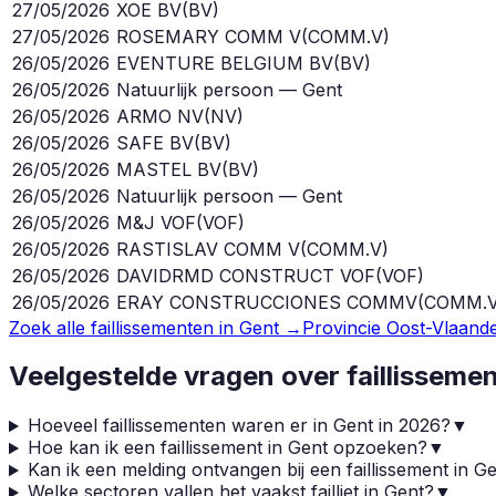
27/05/2026
XOE BV
(
BV
)
27/05/2026
ROSEMARY COMM V
(
COMM.V
)
26/05/2026
EVENTURE BELGIUM BV
(
BV
)
26/05/2026
Natuurlijk persoon — Gent
26/05/2026
ARMO NV
(
NV
)
26/05/2026
SAFE BV
(
BV
)
26/05/2026
MASTEL BV
(
BV
)
26/05/2026
Natuurlijk persoon — Gent
26/05/2026
M&J VOF
(
VOF
)
26/05/2026
RASTISLAV COMM V
(
COMM.V
)
26/05/2026
DAVIDRMD CONSTRUCT VOF
(
VOF
)
26/05/2026
ERAY CONSTRUCCIONES COMMV
(
COMM.
Zoek alle faillissementen in
Gent
→
Provincie
Oost-Vlaand
Veelgestelde vragen over faillisseme
Hoeveel faillissementen waren er in Gent in 2026?
▼
Hoe kan ik een faillissement in Gent opzoeken?
▼
Kan ik een melding ontvangen bij een faillissement in G
Welke sectoren vallen het vaakst failliet in Gent?
▼