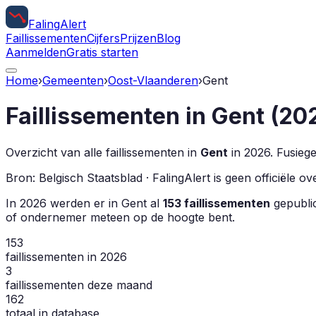
Faling
Alert
Faillissementen
Cijfers
Prijzen
Blog
Aanmelden
Gratis starten
Home
›
Gemeenten
›
Oost-Vlaanderen
›
Gent
Faillissementen in
Gent
(
20
Overzicht van alle faillissementen in
Gent
in
2026
.
Fusieg
Bron: Belgisch Staatsblad · FalingAlert is geen officiële 
In
2026
werden er in
Gent
al
153
faillissementen
gepublic
of ondernemer meteen op de hoogte bent.
153
faillissementen in 2026
3
faillissementen deze maand
162
totaal in database