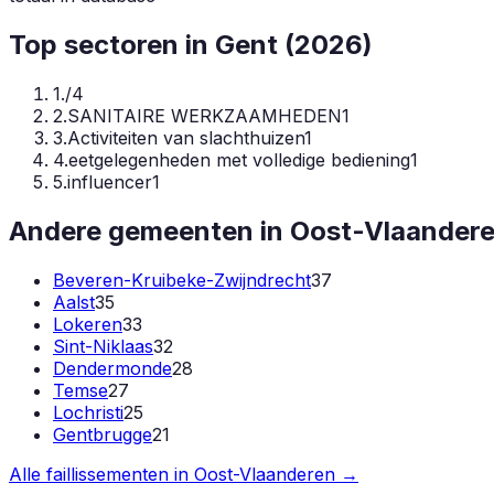
Top sectoren in
Gent
(
2026
)
1
.
/
4
2
.
SANITAIRE WERKZAAMHEDEN
1
3
.
Activiteiten van slachthuizen
1
4
.
eetgelegenheden met volledige bediening
1
5
.
influencer
1
Andere gemeenten in
Oost-Vlaander
Beveren-Kruibeke-Zwijndrecht
37
Aalst
35
Lokeren
33
Sint-Niklaas
32
Dendermonde
28
Temse
27
Lochristi
25
Gentbrugge
21
Alle faillissementen in
Oost-Vlaanderen
→