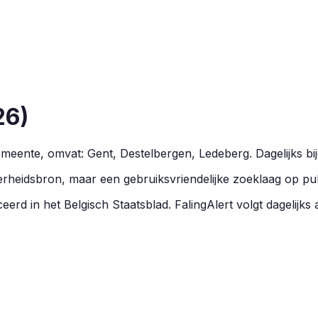
26
)
emeente, omvat:
Gent, Destelbergen, Ledeberg
.
Dagelijks b
overheidsbron, maar een gebruiksvriendelijke zoeklaag op pu
eerd in het Belgisch Staatsblad. FalingAlert volgt dagelijks 