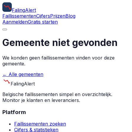
Faling
Alert
Faillissementen
Cijfers
Prijzen
Blog
Aanmelden
Gratis starten
Gemeente niet gevonden
We konden geen faillissementen vinden voor deze
gemeente.
← Alle gemeenten
Faling
Alert
Belgische faillissementen simpel en overzichtelijk.
Monitor je klanten en leveranciers.
Platform
Faillissementen zoeken
Cijfers & statistieken