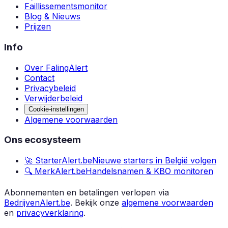
Faillissementsmonitor
Blog & Nieuws
Prijzen
Info
Over FalingAlert
Contact
Privacybeleid
Verwijderbeleid
Cookie-instellingen
Algemene voorwaarden
Ons ecosysteem
🚀 StarterAlert.be
Nieuwe starters in België volgen
🔍 MerkAlert.be
Handelsnamen & KBO monitoren
Abonnementen en betalingen verlopen via
BedrijvenAlert.be
.
Bekijk onze
algemene voorwaarden
en
privacyverklaring
.