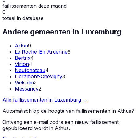
faillissementen deze maand
0
totaal in database
Andere gemeenten in
Luxemburg
Arlon
9
La Roche-En-Ardenne
6
Bertrix
4
Virton
4
Neufchateau
4
Libramont-Chevigny
3
Vielsalm
2
Messancy
2
Alle faillissementen in
Luxemburg
→
Automatisch op de hoogte van faillissementen in
Athus
?
Ontvang een e-mail zodra een nieuw faillissement
gepubliceerd wordt in
Athus
.