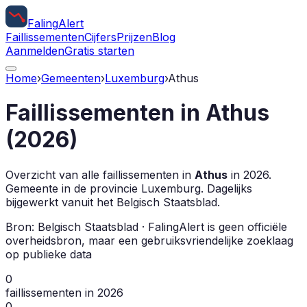
Faling
Alert
Faillissementen
Cijfers
Prijzen
Blog
Aanmelden
Gratis starten
Home
›
Gemeenten
›
Luxemburg
›
Athus
Faillissementen in
Athus
(
2026
)
Overzicht van alle faillissementen in
Athus
in
2026
.
Gemeente in de provincie
Luxemburg
.
Dagelijks
bijgewerkt vanuit het Belgisch Staatsblad.
Bron: Belgisch Staatsblad · FalingAlert is geen officiële
overheidsbron, maar een gebruiksvriendelijke zoeklaag
op publieke data
0
faillissementen in 2026
0