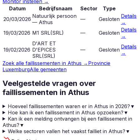
Monitor instellen →
Datum
Bedrijfsnaam
Sector
Type
Natuurlijk persoon
Details
20/03/2026
—
Gesloten
— Athus
→
Details
19/03/2026
M1 SRL
(
SRL
)
—
Gesloten
→
D'ART ET
Details
19/02/2026
D'EPICES
—
Gesloten
→
SRL
(
SRL
)
Zoek alle faillissementen in
Athus
→
Provincie
Luxemburg
Alle gemeenten
Veelgestelde vragen over
faillissementen in
Athus
Hoeveel faillissementen waren er in Athus in 2026?
▼
Hoe kan ik een faillissement in Athus opzoeken?
▼
Kan ik een melding ontvangen bij een faillissement in
Athus?
▼
Welke sectoren vallen het vaakst failliet in Athus?
▼