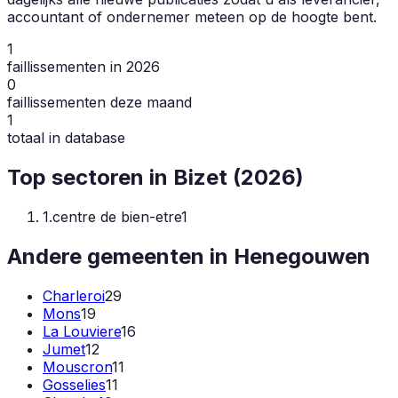
accountant of ondernemer meteen op de hoogte bent.
1
faillissementen in 2026
0
faillissementen deze maand
1
totaal in database
Top sectoren in
Bizet
(
2026
)
1
.
centre de bien-etre
1
Andere gemeenten in
Henegouwen
Charleroi
29
Mons
19
La Louviere
16
Jumet
12
Mouscron
11
Gosselies
11