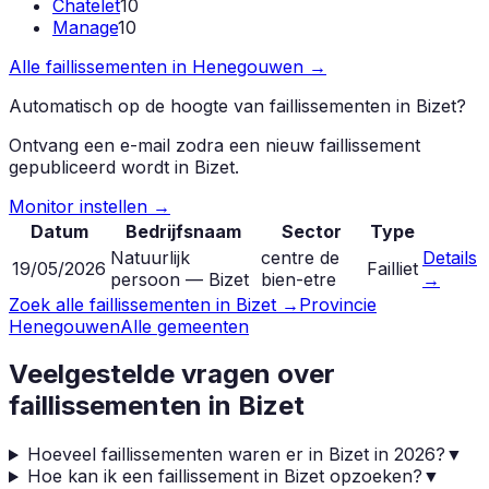
Chatelet
10
Manage
10
Alle faillissementen in
Henegouwen
→
Automatisch op de hoogte van faillissementen in
Bizet
?
Ontvang een e-mail zodra een nieuw faillissement
gepubliceerd wordt in
Bizet
.
Monitor instellen →
Datum
Bedrijfsnaam
Sector
Type
Natuurlijk
centre de
Details
19/05/2026
Failliet
persoon — Bizet
bien-etre
→
Zoek alle faillissementen in
Bizet
→
Provincie
Henegouwen
Alle gemeenten
Veelgestelde vragen over
faillissementen in
Bizet
Hoeveel faillissementen waren er in Bizet in 2026?
▼
Hoe kan ik een faillissement in Bizet opzoeken?
▼