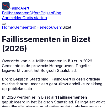
Faling
Alert
Faillissementen
Cijfers
Prijzen
Blog
Aanmelden
Gratis starten
Home
›
Gemeenten
›
Henegouwen
›
Bizet
Faillissementen in
Bizet
(
2026
)
Overzicht van alle faillissementen in
Bizet
in
2026
.
Gemeente in de provincie
Henegouwen
.
Dagelijks
bijgewerkt vanuit het Belgisch Staatsblad.
Bron: Belgisch Staatsblad · FalingAlert is geen officiële
overheidsbron, maar een gebruiksvriendelijke zoeklaag
op publieke data
In
2026
werden er in
Bizet
al
1
faillissementen
gepubliceerd in het Belgisch Staatsblad. FalingAlert volgt
dagelijks alle nieuwe publicaties zodat u als leverancier,