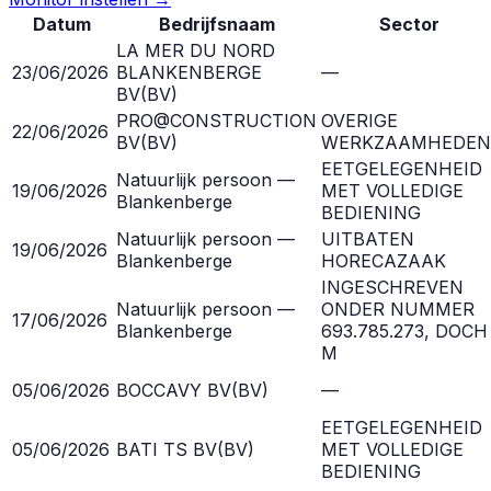
Datum
Bedrijfsnaam
Sector
LA MER DU NORD
23/06/2026
BLANKENBERGE
—
BV
(
BV
)
PRO@CONSTRUCTION
OVERIGE
22/06/2026
BV
(
BV
)
WERKZAAMHEDEN
EETGELEGENHEID
Natuurlijk persoon —
19/06/2026
MET VOLLEDIGE
Blankenberge
BEDIENING
Natuurlijk persoon —
UITBATEN
19/06/2026
Blankenberge
HORECAZAAK
INGESCHREVEN
Natuurlijk persoon —
ONDER NUMMER
17/06/2026
Blankenberge
693.785.273, DOCH
M
05/06/2026
BOCCAVY BV
(
BV
)
—
EETGELEGENHEID
05/06/2026
BATI TS BV
(
BV
)
MET VOLLEDIGE
BEDIENING