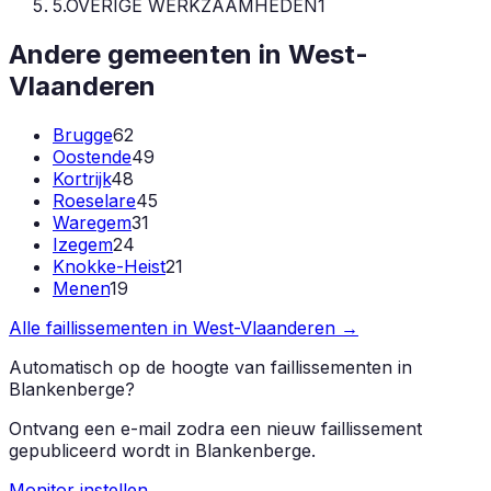
5
.
OVERIGE WERKZAAMHEDEN
1
Andere gemeenten in
West-
Vlaanderen
Brugge
62
Oostende
49
Kortrijk
48
Roeselare
45
Waregem
31
Izegem
24
Knokke-Heist
21
Menen
19
Alle faillissementen in
West-Vlaanderen
→
Automatisch op de hoogte van faillissementen in
Blankenberge
?
Ontvang een e-mail zodra een nieuw faillissement
gepubliceerd wordt in
Blankenberge
.
Monitor instellen →