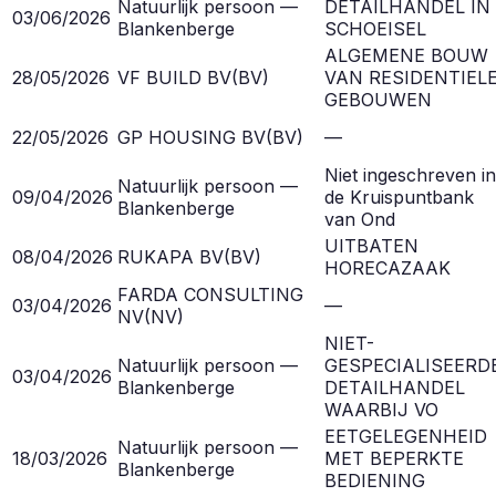
Natuurlijk persoon —
DETAILHANDEL IN
03/06/2026
Blankenberge
SCHOEISEL
ALGEMENE BOUW
28/05/2026
VF BUILD BV
(
BV
)
VAN RESIDENTIEL
GEBOUWEN
22/05/2026
GP HOUSING BV
(
BV
)
—
Niet ingeschreven in
Natuurlijk persoon —
09/04/2026
de Kruispuntbank
Blankenberge
van Ond
UITBATEN
08/04/2026
RUKAPA BV
(
BV
)
HORECAZAAK
FARDA CONSULTING
03/04/2026
—
NV
(
NV
)
NIET-
Natuurlijk persoon —
GESPECIALISEERD
03/04/2026
Blankenberge
DETAILHANDEL
WAARBIJ VO
EETGELEGENHEID
Natuurlijk persoon —
18/03/2026
MET BEPERKTE
Blankenberge
BEDIENING