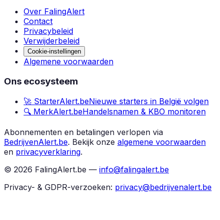
Over FalingAlert
Contact
Privacybeleid
Verwijderbeleid
Cookie-instellingen
Algemene voorwaarden
Ons ecosysteem
🚀 StarterAlert.be
Nieuwe starters in België volgen
🔍 MerkAlert.be
Handelsnamen & KBO monitoren
Abonnementen en betalingen verlopen via
BedrijvenAlert.be
.
Bekijk onze
algemene voorwaarden
en
privacyverklaring
.
©
2026
FalingAlert.be —
info@falingalert.be
Privacy- & GDPR-verzoeken:
privacy@bedrijvenalert.be