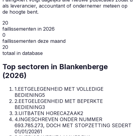
als leverancier, accountant of ondernemer meteen op
de hoogte bent.
20
faillissementen in 2026
0
faillissementen deze maand
20
totaal in database
Top sectoren in
Blankenberge
(
2026
)
1
.
EETGELEGENHEID MET VOLLEDIGE
BEDIENING
5
2
.
EETGELEGENHEID MET BEPERKTE
BEDIENING
3
3
.
UITBATEN HORECAZAAK
2
4
.
INGESCHREVEN ONDER NUMMER
693.785.273, DOCH MET STOPZETTING SEDERT
01/01/2026
1