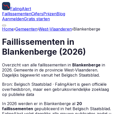
Faling
Alert
Faillissementen
Cijfers
Prijzen
Blog
Aanmelden
Gratis starten
Home
›
Gemeenten
›
West-Vlaanderen
›
Blankenberge
Faillissementen in
Blankenberge
(
2026
)
Overzicht van alle faillissementen in
Blankenberge
in
2026
.
Gemeente in de provincie
West-Vlaanderen
.
Dagelijks bijgewerkt vanuit het Belgisch Staatsblad.
Bron: Belgisch Staatsblad · FalingAlert is geen officiële
overheidsbron, maar een gebruiksvriendelijke zoeklaag
op publieke data
In
2026
werden er in
Blankenberge
al
20
faillissementen
gepubliceerd in het Belgisch Staatsblad.
FalingAlert volgt dagelijks alle nieuwe publicaties zodat u