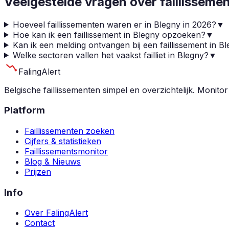
Veelgestelde vragen over faillisseme
Hoeveel faillissementen waren er in Blegny in 2026?
▼
Hoe kan ik een faillissement in Blegny opzoeken?
▼
Kan ik een melding ontvangen bij een faillissement in B
Welke sectoren vallen het vaakst failliet in Blegny?
▼
Faling
Alert
Belgische faillissementen simpel en overzichtelijk. Monitor
Platform
Faillissementen zoeken
Cijfers & statistieken
Faillissementsmonitor
Blog & Nieuws
Prijzen
Info
Over FalingAlert
Contact