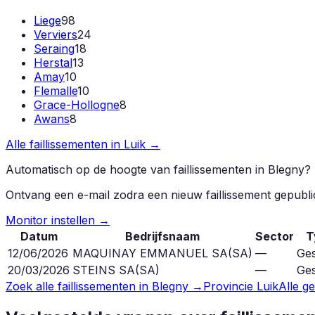
Liege
98
Verviers
24
Seraing
18
Herstal
13
Amay
10
Flemalle
10
Grace-Hollogne
8
Awans
8
Alle faillissementen in
Luik
→
Automatisch op de hoogte van faillissementen in
Blegny
?
Ontvang een e-mail zodra een nieuw faillissement gepubl
Monitor instellen →
Datum
Bedrijfsnaam
Sector
T
12/06/2026
MAQUINAY EMMANUEL SA
(
SA
)
—
Ges
20/03/2026
STEINS SA
(
SA
)
—
Ges
Zoek alle faillissementen in
Blegny
→
Provincie
Luik
Alle g