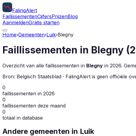
Faling
Alert
Faillissementen
Cijfers
Prijzen
Blog
Aanmelden
Gratis starten
Home
›
Gemeenten
›
Luik
›
Blegny
Faillissementen in
Blegny
(
2
Overzicht van alle faillissementen in
Blegny
in
2026
.
Gemee
Bron: Belgisch Staatsblad · FalingAlert is geen officiële 
0
faillissementen in 2026
0
faillissementen deze maand
0
totaal in database
Andere gemeenten in
Luik