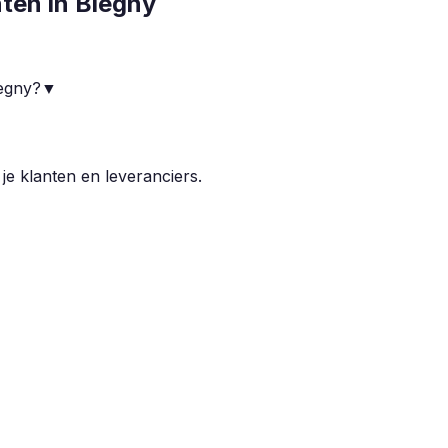
nten in
Blegny
legny?
▼
 je klanten en leveranciers.