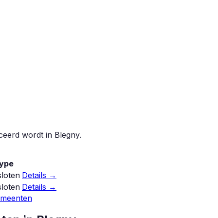
iceerd wordt in
Blegny
.
ype
loten
Details →
loten
Details →
emeenten