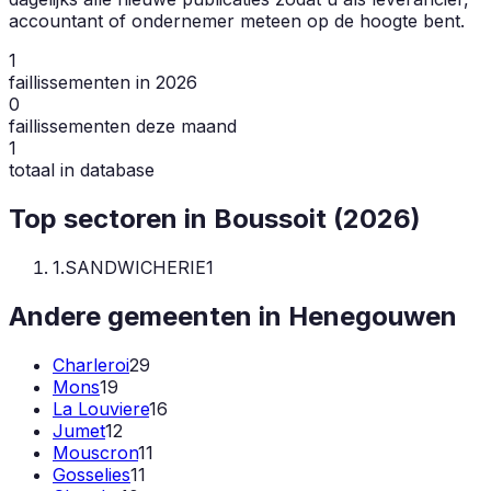
accountant of ondernemer meteen op de hoogte bent.
1
faillissementen in 2026
0
faillissementen deze maand
1
totaal in database
Top sectoren in
Boussoit
(
2026
)
1
.
SANDWICHERIE
1
Andere gemeenten in
Henegouwen
Charleroi
29
Mons
19
La Louviere
16
Jumet
12
Mouscron
11
Gosselies
11