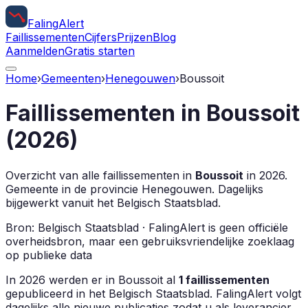
Faling
Alert
Faillissementen
Cijfers
Prijzen
Blog
Aanmelden
Gratis starten
Home
›
Gemeenten
›
Henegouwen
›
Boussoit
Faillissementen in
Boussoit
(
2026
)
Overzicht van alle faillissementen in
Boussoit
in
2026
.
Gemeente in de provincie
Henegouwen
.
Dagelijks
bijgewerkt vanuit het Belgisch Staatsblad.
Bron: Belgisch Staatsblad · FalingAlert is geen officiële
overheidsbron, maar een gebruiksvriendelijke zoeklaag
op publieke data
In
2026
werden er in
Boussoit
al
1
faillissementen
gepubliceerd in het Belgisch Staatsblad. FalingAlert volgt
dagelijks alle nieuwe publicaties zodat u als leverancier,