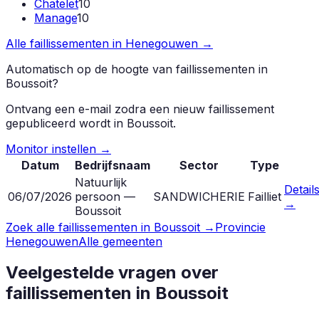
Chatelet
10
Manage
10
Alle faillissementen in
Henegouwen
→
Automatisch op de hoogte van faillissementen in
Boussoit
?
Ontvang een e-mail zodra een nieuw faillissement
gepubliceerd wordt in
Boussoit
.
Monitor instellen →
Datum
Bedrijfsnaam
Sector
Type
Natuurlijk
Detail
06/07/2026
persoon —
SANDWICHERIE
Failliet
→
Boussoit
Zoek alle faillissementen in
Boussoit
→
Provincie
Henegouwen
Alle gemeenten
Veelgestelde vragen over
faillissementen in
Boussoit