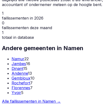
accountant of ondernemer meteen op de hoogte bent.
1
faillissementen in 2026
0
faillissementen deze maand
1
totaal in database
Andere gemeenten in
Namen
Namur
22
Jambes
16
Dinant
15
Andenne
13
Gembloux
10
Rochefort
7
Florennes
7
Yvoir
5
Alle faillissementen in
Namen
→