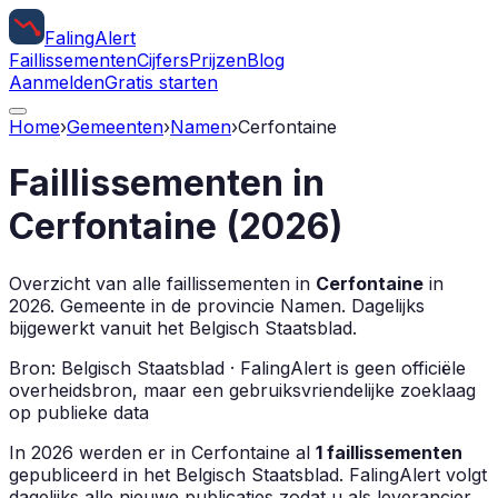
Faling
Alert
Faillissementen
Cijfers
Prijzen
Blog
Aanmelden
Gratis starten
Home
›
Gemeenten
›
Namen
›
Cerfontaine
Faillissementen in
Cerfontaine
(
2026
)
Overzicht van alle faillissementen in
Cerfontaine
in
2026
.
Gemeente in de provincie
Namen
.
Dagelijks
bijgewerkt vanuit het Belgisch Staatsblad.
Bron: Belgisch Staatsblad · FalingAlert is geen officiële
overheidsbron, maar een gebruiksvriendelijke zoeklaag
op publieke data
In
2026
werden er in
Cerfontaine
al
1
faillissementen
gepubliceerd in het Belgisch Staatsblad. FalingAlert volgt
dagelijks alle nieuwe publicaties zodat u als leverancier,