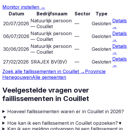
Monitor instellen →
Datum
Bedrijfsnaam
Sector
Type
Natuurlijk persoon
Details
20/07/2026
—
Gesloten
— Couillet
→
Natuurlijk persoon
Details
06/07/2026
—
Gesloten
— Couillet
→
Natuurlijk persoon
Details
30/06/2026
—
Gesloten
— Couillet
→
Details
27/02/2026
SRAJEX BV
(
BV
)
—
Gesloten
→
Zoek alle faillissementen in
Couillet
→
Provincie
Henegouwen
Alle gemeenten
Veelgestelde vragen over
faillissementen in
Couillet
Hoeveel faillissementen waren er in Couillet in 2026?
▼
Hoe kan ik een faillissement in Couillet opzoeken?
▼
Kan ik een melding ontvangen bij een faillissement in