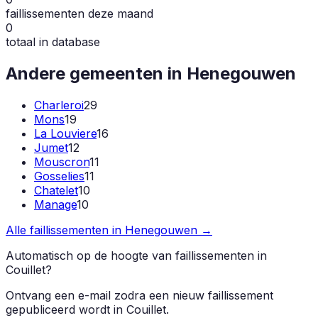
faillissementen deze maand
0
totaal in database
Andere gemeenten in
Henegouwen
Charleroi
29
Mons
19
La Louviere
16
Jumet
12
Mouscron
11
Gosselies
11
Chatelet
10
Manage
10
Alle faillissementen in
Henegouwen
→
Automatisch op de hoogte van faillissementen in
Couillet
?
Ontvang een e-mail zodra een nieuw faillissement
gepubliceerd wordt in
Couillet
.