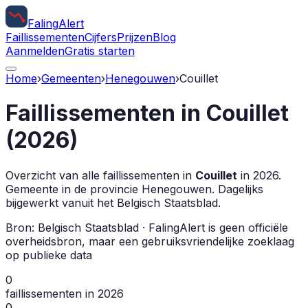
Faling
Alert
Faillissementen
Cijfers
Prijzen
Blog
Aanmelden
Gratis starten
Home
›
Gemeenten
›
Henegouwen
›
Couillet
Faillissementen in
Couillet
(
2026
)
Overzicht van alle faillissementen in
Couillet
in
2026
.
Gemeente in de provincie
Henegouwen
.
Dagelijks
bijgewerkt vanuit het Belgisch Staatsblad.
Bron: Belgisch Staatsblad · FalingAlert is geen officiële
overheidsbron, maar een gebruiksvriendelijke zoeklaag
op publieke data
0
faillissementen in 2026
0