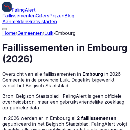
Faling
Alert
Faillissementen
Cijfers
Prijzen
Blog
Aanmelden
Gratis starten
Home
›
Gemeenten
›
Luik
›
Embourg
Faillissementen in
Embourg
(
2026
)
Overzicht van alle faillissementen in
Embourg
in
2026
.
Gemeente in de provincie
Luik
.
Dagelijks bijgewerkt
vanuit het Belgisch Staatsblad.
Bron: Belgisch Staatsblad · FalingAlert is geen officiële
overheidsbron, maar een gebruiksvriendelijke zoeklaag
op publieke data
In
2026
werden er in
Embourg
al
2
faillissementen
gepubliceerd in het Belgisch Staatsblad. FalingAlert volgt
dagelijks alle nieuwe publicaties zodat u als leverancier,