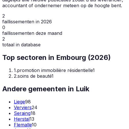
accountant of ondernemer meteen op de hoogte bent.
2
faillissementen in 2026
0
faillissementen deze maand
2
totaal in database
Top sectoren in
Embourg
(
2026
)
1
.
promotion immobilière résidentielle
1
2
.
soins de beauté
1
Andere gemeenten in
Luik
Liege
98
Verviers
24
Seraing
18
Herstal
13
Flemalle
10