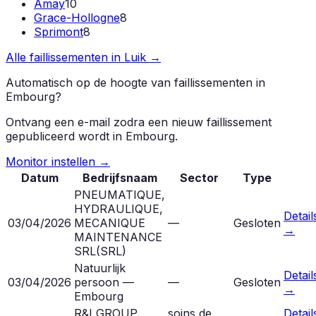
Amay
10
Grace-Hollogne
8
Sprimont
8
Alle faillissementen in
Luik
→
Automatisch op de hoogte van faillissementen in
Embourg
?
Ontvang een e-mail zodra een nieuw faillissement
gepubliceerd wordt in
Embourg
.
Monitor instellen →
Datum
Bedrijfsnaam
Sector
Type
PNEUMATIQUE,
HYDRAULIQUE,
Detail
03/04/2026
MECANIQUE
—
Gesloten
→
MAINTENANCE
SRL
(
SRL
)
Natuurlijk
Detail
03/04/2026
persoon —
—
Gesloten
→
Embourg
R&I GROUP
soins de
Detail