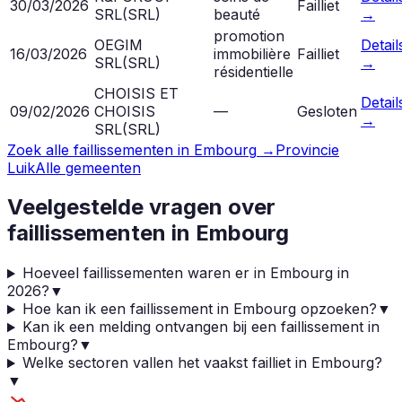
30/03/2026
Failliet
SRL
(
SRL
)
beauté
→
promotion
OEGIM
Detail
16/03/2026
immobilière
Failliet
SRL
(
SRL
)
→
résidentielle
CHOISIS ET
Detail
09/02/2026
CHOISIS
—
Gesloten
→
SRL
(
SRL
)
Zoek alle faillissementen in
Embourg
→
Provincie
Luik
Alle gemeenten
Veelgestelde vragen over
faillissementen in
Embourg
Hoeveel faillissementen waren er in Embourg in
2026?
▼
Hoe kan ik een faillissement in Embourg opzoeken?
▼
Kan ik een melding ontvangen bij een faillissement in
Embourg?
▼
Welke sectoren vallen het vaakst failliet in Embourg?
▼