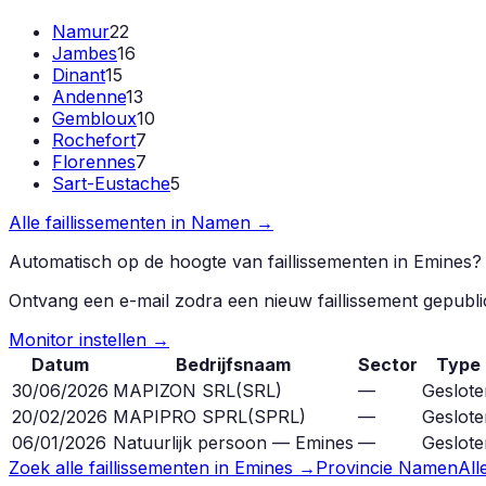
Namur
22
Jambes
16
Dinant
15
Andenne
13
Gembloux
10
Rochefort
7
Florennes
7
Sart-Eustache
5
Alle faillissementen in
Namen
→
Automatisch op de hoogte van faillissementen in
Emines
?
Ontvang een e-mail zodra een nieuw faillissement gepubl
Monitor instellen →
Datum
Bedrijfsnaam
Sector
Type
30/06/2026
MAPIZON SRL
(
SRL
)
—
Geslote
20/02/2026
MAPIPRO SPRL
(
SPRL
)
—
Geslote
06/01/2026
Natuurlijk persoon — Emines
—
Geslote
Zoek alle faillissementen in
Emines
→
Provincie
Namen
All