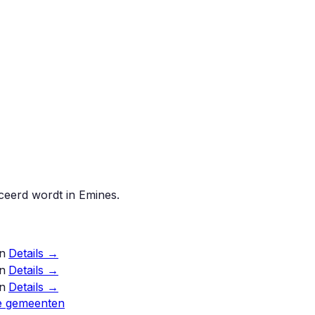
iceerd wordt in
Emines
.
n
Details →
n
Details →
n
Details →
e gemeenten