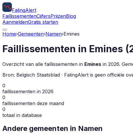
Faling
Alert
Faillissementen
Cijfers
Prijzen
Blog
Aanmelden
Gratis starten
Home
›
Gemeenten
›
Namen
›
Emines
Faillissementen in
Emines
(
Overzicht van alle faillissementen in
Emines
in
2026
.
Gemee
Bron: Belgisch Staatsblad · FalingAlert is geen officiële 
0
faillissementen in 2026
0
faillissementen deze maand
0
totaal in database
Andere gemeenten in
Namen