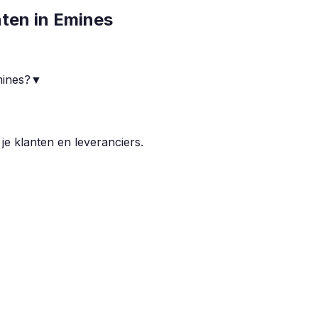
nten in
Emines
mines?
▼
 je klanten en leveranciers.