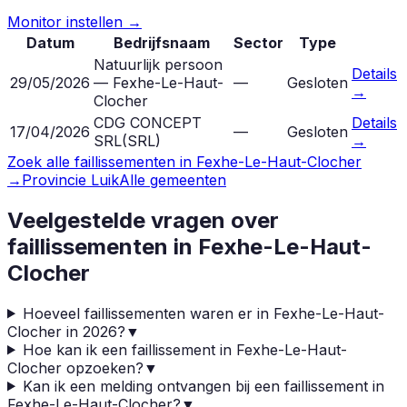
Monitor instellen →
Datum
Bedrijfsnaam
Sector
Type
Natuurlijk persoon
Details
29/05/2026
— Fexhe-Le-Haut-
—
Gesloten
→
Clocher
CDG CONCEPT
Details
17/04/2026
—
Gesloten
SRL
(
SRL
)
→
Zoek alle faillissementen in
Fexhe-Le-Haut-Clocher
→
Provincie
Luik
Alle gemeenten
Veelgestelde vragen over
faillissementen in
Fexhe-Le-Haut-
Clocher
Hoeveel faillissementen waren er in Fexhe-Le-Haut-
Clocher in 2026?
▼
Hoe kan ik een faillissement in Fexhe-Le-Haut-
Clocher opzoeken?
▼
Kan ik een melding ontvangen bij een faillissement in
Fexhe-Le-Haut-Clocher?
▼