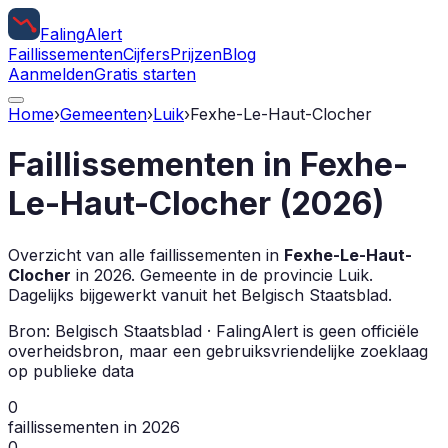
Faling
Alert
Faillissementen
Cijfers
Prijzen
Blog
Aanmelden
Gratis starten
Home
›
Gemeenten
›
Luik
›
Fexhe-Le-Haut-Clocher
Faillissementen in
Fexhe-
Le-Haut-Clocher
(
2026
)
Overzicht van alle faillissementen in
Fexhe-Le-Haut-
Clocher
in
2026
.
Gemeente in de provincie
Luik
.
Dagelijks bijgewerkt vanuit het Belgisch Staatsblad.
Bron: Belgisch Staatsblad · FalingAlert is geen officiële
overheidsbron, maar een gebruiksvriendelijke zoeklaag
op publieke data
0
faillissementen in 2026
0