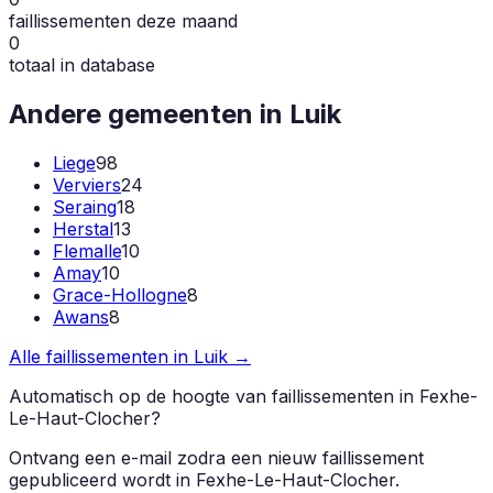
faillissementen deze maand
0
totaal in database
Andere gemeenten in
Luik
Liege
98
Verviers
24
Seraing
18
Herstal
13
Flemalle
10
Amay
10
Grace-Hollogne
8
Awans
8
Alle faillissementen in
Luik
→
Automatisch op de hoogte van faillissementen in
Fexhe-
Le-Haut-Clocher
?
Ontvang een e-mail zodra een nieuw faillissement
gepubliceerd wordt in
Fexhe-Le-Haut-Clocher
.