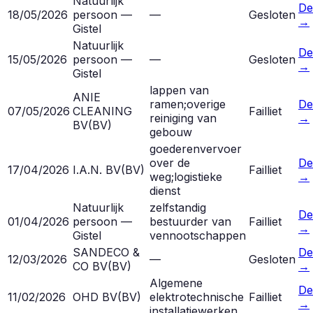
Natuurlijk
De
18/05/2026
persoon —
—
Gesloten
→
Gistel
Natuurlijk
De
15/05/2026
persoon —
—
Gesloten
→
Gistel
lappen van
ANIE
ramen;overige
De
07/05/2026
CLEANING
Failliet
reiniging van
→
BV
(
BV
)
gebouw
goederenvervoer
over de
De
17/04/2026
I.A.N. BV
(
BV
)
Failliet
weg;logistieke
→
dienst
Natuurlijk
zelfstandig
De
01/04/2026
persoon —
bestuurder van
Failliet
→
Gistel
vennootschappen
SANDECO &
De
12/03/2026
—
Gesloten
CO BV
(
BV
)
→
Algemene
De
11/02/2026
OHD BV
(
BV
)
elektrotechnische
Failliet
→
installatiewerken