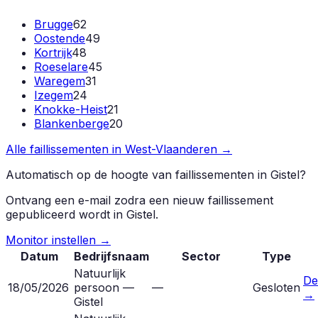
Brugge
62
Oostende
49
Kortrijk
48
Roeselare
45
Waregem
31
Izegem
24
Knokke-Heist
21
Blankenberge
20
Alle faillissementen in
West-Vlaanderen
→
Automatisch op de hoogte van faillissementen in
Gistel
?
Ontvang een e-mail zodra een nieuw faillissement
gepubliceerd wordt in
Gistel
.
Monitor instellen →
Datum
Bedrijfsnaam
Sector
Type
Natuurlijk
De
18/05/2026
persoon —
—
Gesloten
→
Gistel