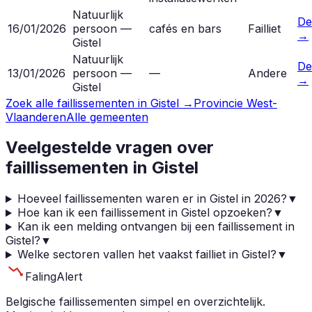
Natuurlijk
De
16/01/2026
persoon —
cafés en bars
Failliet
→
Gistel
Natuurlijk
De
13/01/2026
persoon —
—
Andere
→
Gistel
Zoek alle faillissementen in
Gistel
→
Provincie
West-
Vlaanderen
Alle gemeenten
Veelgestelde vragen over
faillissementen in
Gistel
Hoeveel faillissementen waren er in Gistel in 2026?
▼
Hoe kan ik een faillissement in Gistel opzoeken?
▼
Kan ik een melding ontvangen bij een faillissement in
Gistel?
▼
Welke sectoren vallen het vaakst failliet in Gistel?
▼
Faling
Alert
Belgische faillissementen simpel en overzichtelijk.