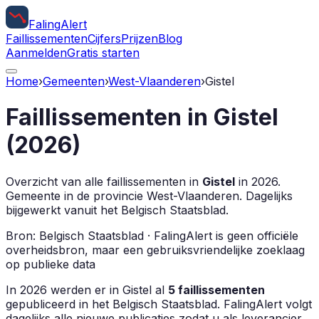
Faling
Alert
Faillissementen
Cijfers
Prijzen
Blog
Aanmelden
Gratis starten
Home
›
Gemeenten
›
West-Vlaanderen
›
Gistel
Faillissementen in
Gistel
(
2026
)
Overzicht van alle faillissementen in
Gistel
in
2026
.
Gemeente in de provincie
West-Vlaanderen
.
Dagelijks
bijgewerkt vanuit het Belgisch Staatsblad.
Bron: Belgisch Staatsblad · FalingAlert is geen officiële
overheidsbron, maar een gebruiksvriendelijke zoeklaag
op publieke data
In
2026
werden er in
Gistel
al
5
faillissementen
gepubliceerd in het Belgisch Staatsblad. FalingAlert volgt
dagelijks alle nieuwe publicaties zodat u als leverancier,