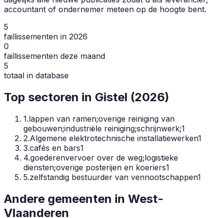
accountant of ondernemer meteen op de hoogte bent.
5
faillissementen in 2026
0
faillissementen deze maand
5
totaal in database
Top sectoren in
Gistel
(
2026
)
1
.
lappen van ramen;overige reiniging van
gebouwen;industriële reiniging;schrijnwerk;
1
2
.
Algemene elektrotechnische installatiewerken
1
3
.
cafés en bars
1
4
.
goederenvervoer over de weg;logistieke
diensten;overige posterijen en koeriers
1
5
.
zelfstandig bestuurder van vennootschappen
1
Andere gemeenten in
West-
Vlaanderen