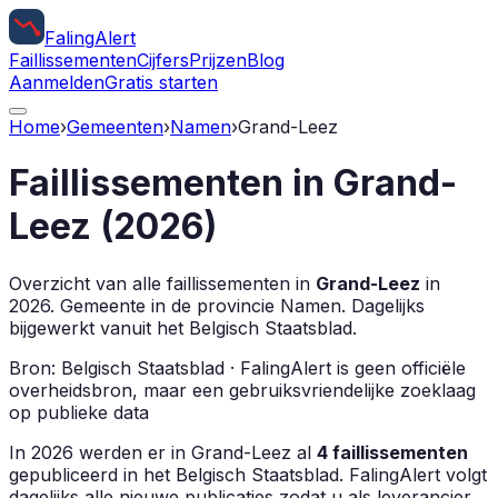
Faling
Alert
Faillissementen
Cijfers
Prijzen
Blog
Aanmelden
Gratis starten
Home
›
Gemeenten
›
Namen
›
Grand-Leez
Faillissementen in
Grand-
Leez
(
2026
)
Overzicht van alle faillissementen in
Grand-Leez
in
2026
.
Gemeente in de provincie
Namen
.
Dagelijks
bijgewerkt vanuit het Belgisch Staatsblad.
Bron: Belgisch Staatsblad · FalingAlert is geen officiële
overheidsbron, maar een gebruiksvriendelijke zoeklaag
op publieke data
In
2026
werden er in
Grand-Leez
al
4
faillissementen
gepubliceerd in het Belgisch Staatsblad. FalingAlert volgt
dagelijks alle nieuwe publicaties zodat u als leverancier,