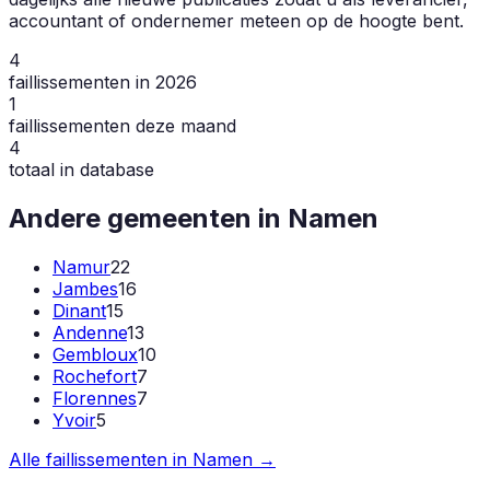
accountant of ondernemer meteen op de hoogte bent.
4
faillissementen in 2026
1
faillissementen deze maand
4
totaal in database
Andere gemeenten in
Namen
Namur
22
Jambes
16
Dinant
15
Andenne
13
Gembloux
10
Rochefort
7
Florennes
7
Yvoir
5
Alle faillissementen in
Namen
→