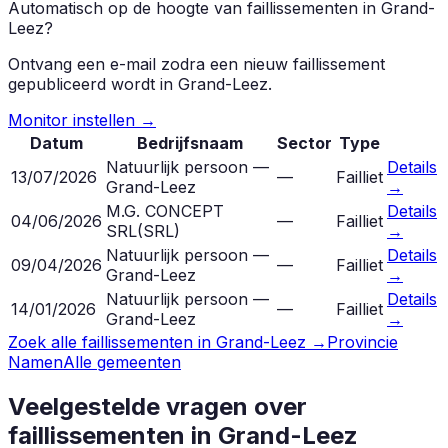
Automatisch op de hoogte van faillissementen in
Grand-
Leez
?
Ontvang een e-mail zodra een nieuw faillissement
gepubliceerd wordt in
Grand-Leez
.
Monitor instellen →
Datum
Bedrijfsnaam
Sector
Type
Natuurlijk persoon —
Details
13/07/2026
—
Failliet
Grand-Leez
→
M.G. CONCEPT
Details
04/06/2026
—
Failliet
SRL
(
SRL
)
→
Natuurlijk persoon —
Details
09/04/2026
—
Failliet
Grand-Leez
→
Natuurlijk persoon —
Details
14/01/2026
—
Failliet
Grand-Leez
→
Zoek alle faillissementen in
Grand-Leez
→
Provincie
Namen
Alle gemeenten
Veelgestelde vragen over
faillissementen in
Grand-Leez