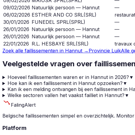
09/02/2026
MAIOSA SPRL
(
SPRL
)
—
09/02/2026
Natuurlijk persoon — Hannut
—
06/02/2026
ESTHER AND CO SRL
(
SRL
)
restaura
30/01/2026
FUNEDEL SPRL
(
SPRL
)
—
26/01/2026
Natuurlijk persoon — Hannut
—
26/01/2026
Natuurlijk persoon — Hannut
—
22/01/2026
R.L. HESBAYE SRL
(
SRL
)
travaux 
Zoek alle faillissementen in
Hannut
→
Provincie
Luik
Alle 
Veelgestelde vragen over faillisseme
Hoeveel faillissementen waren er in Hannut in 2026?
▼
Hoe kan ik een faillissement in Hannut opzoeken?
▼
Kan ik een melding ontvangen bij een faillissement in H
Welke sectoren vallen het vaakst failliet in Hannut?
▼
Faling
Alert
Belgische faillissementen simpel en overzichtelijk. Monitor
Platform