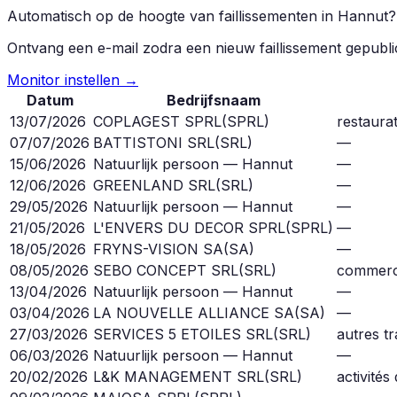
Automatisch op de hoogte van faillissementen in
Hannut
?
Ontvang een e-mail zodra een nieuw faillissement gepubl
Monitor instellen →
Datum
Bedrijfsnaam
13/07/2026
COPLAGEST SPRL
(
SPRL
)
restaurat
07/07/2026
BATTISTONI SRL
(
SRL
)
—
15/06/2026
Natuurlijk persoon — Hannut
—
12/06/2026
GREENLAND SRL
(
SRL
)
—
29/05/2026
Natuurlijk persoon — Hannut
—
21/05/2026
L'ENVERS DU DECOR SPRL
(
SPRL
)
—
18/05/2026
FRYNS-VISION SA
(
SA
)
—
08/05/2026
SEBO CONCEPT SRL
(
SRL
)
commerce
13/04/2026
Natuurlijk persoon — Hannut
—
03/04/2026
LA NOUVELLE ALLIANCE SA
(
SA
)
—
27/03/2026
SERVICES 5 ETOILES SRL
(
SRL
)
autres tr
06/03/2026
Natuurlijk persoon — Hannut
—
20/02/2026
L&K MANAGEMENT SRL
(
SRL
)
activité