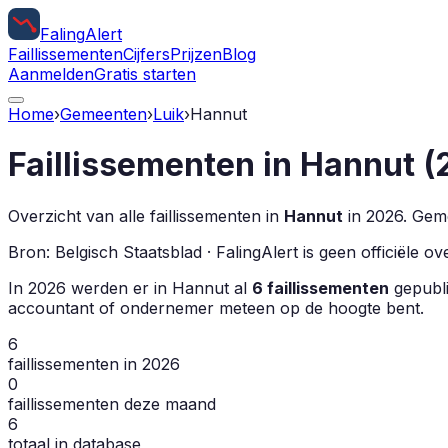
Faling
Alert
Faillissementen
Cijfers
Prijzen
Blog
Aanmelden
Gratis starten
Home
›
Gemeenten
›
Luik
›
Hannut
Faillissementen in
Hannut
(
Overzicht van alle faillissementen in
Hannut
in
2026
.
Geme
Bron: Belgisch Staatsblad · FalingAlert is geen officiële 
In
2026
werden er in
Hannut
al
6
faillissementen
gepublic
accountant of ondernemer meteen op de hoogte bent.
6
faillissementen in 2026
0
faillissementen deze maand
6
totaal in database