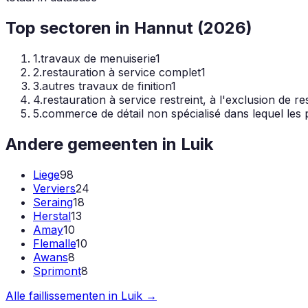
Top sectoren in
Hannut
(
2026
)
1
.
travaux de menuiserie
1
2
.
restauration à service complet
1
3
.
autres travaux de finition
1
4
.
restauration à service restreint, à l'exclusion de r
5
.
commerce de détail non spécialisé dans lequel les 
Andere gemeenten in
Luik
Liege
98
Verviers
24
Seraing
18
Herstal
13
Amay
10
Flemalle
10
Awans
8
Sprimont
8
Alle faillissementen in
Luik
→