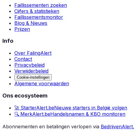
Faillissementen zoeken
Cijfers & statistieken
Faillissementsmonitor
Blog & Nieuws
Prijzen
Info
Over FalingAlert
Contact
Privacybeleid
Verwijderbeleid
Cookie-instellingen
Algemene voorwaarden
Ons ecosysteem
🚀 StarterAlert.be
Nieuwe starters in België volgen
🔍 MerkAlert.be
Handelsnamen & KBO monitoren
Abonnementen en betalingen verlopen via
BedrijvenAlert