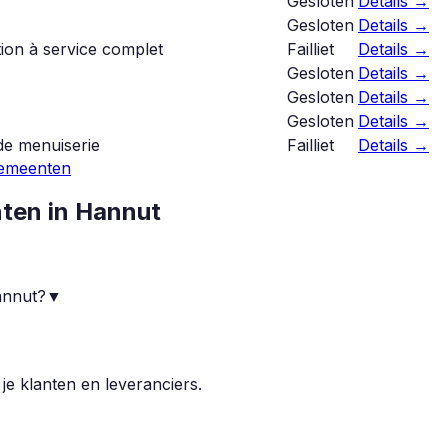
Gesloten
Details →
Gesloten
Details →
tion à service complet
Failliet
Details →
Gesloten
Details →
Gesloten
Details →
Gesloten
Details →
de menuiserie
Failliet
Details →
gemeenten
nten in
Hannut
annut?
▼
 je klanten en leveranciers.