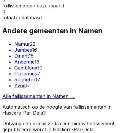
faillissementen deze maand
0
totaal in database
Andere gemeenten in
Namen
Namur
22
Jambes
16
Dinant
15
Andenne
13
Gembloux
10
Florennes
7
Rochefort
7
Yvoir
5
Alle faillissementen in
Namen
→
Automatisch op de hoogte van faillissementen in
Hastiere-Par-Dela
?
Ontvang een e-mail zodra een nieuw faillissement
gepubliceerd wordt in
Hastiere-Par-Dela
.