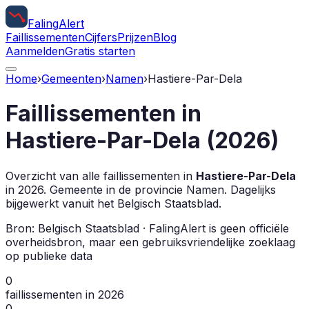
Faling
Alert
Faillissementen
Cijfers
Prijzen
Blog
Aanmelden
Gratis starten
Home
›
Gemeenten
›
Namen
›
Hastiere-Par-Dela
Faillissementen in
Hastiere-Par-Dela
(
2026
)
Overzicht van alle faillissementen in
Hastiere-Par-Dela
in
2026
.
Gemeente in de provincie
Namen
.
Dagelijks
bijgewerkt vanuit het Belgisch Staatsblad.
Bron: Belgisch Staatsblad · FalingAlert is geen officiële
overheidsbron, maar een gebruiksvriendelijke zoeklaag
op publieke data
0
faillissementen in 2026
0