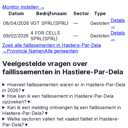
Monitor instellen →
Datum
Bedrijfsnaam
Sector
Type
Details
08/04/2026
VGT SPRL
(
SPRL
)
—
Gesloten
→
4 FOR CELLS
Details
09/02/2026
—
Gesloten
SPRL
(
SPRL
)
→
Zoek alle faillissementen in
Hastiere-Par-Dela
→
Provincie
Namen
Alle gemeenten
Veelgestelde vragen over
faillissementen in
Hastiere-Par-Dela
Hoeveel faillissementen waren er in Hastiere-Par-Dela
in 2026?
▼
Hoe kan ik een faillissement in Hastiere-Par-Dela
opzoeken?
▼
Kan ik een melding ontvangen bij een faillissement in
Hastiere-Par-Dela?
▼
Welke sectoren vallen het vaakst failliet in Hastiere-
Par-Dela?
▼