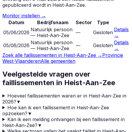
gepubliceerd wordt in
Heist-Aan-Zee
.
Monitor instellen →
Datum
Bedrijfsnaam
Sector
Type
Natuurlijk persoon
Details
05/06/2026
—
Gesloten
— Heist-Aan-Zee
→
Natuurlijk persoon
Details
05/06/2026
—
Gesloten
— Heist-Aan-Zee
→
Zoek alle faillissementen in
Heist-Aan-Zee
→
Provincie
West-Vlaanderen
Alle gemeenten
Veelgestelde vragen over
faillissementen in
Heist-Aan-Zee
Hoeveel faillissementen waren er in Heist-Aan-Zee in
2026?
▼
Hoe kan ik een faillissement in Heist-Aan-Zee
opzoeken?
▼
Kan ik een melding ontvangen bij een faillissement in
Heist-Aan-Zee?
▼
Welke sectoren vallen het vaakst failliet in Heist-Aan-