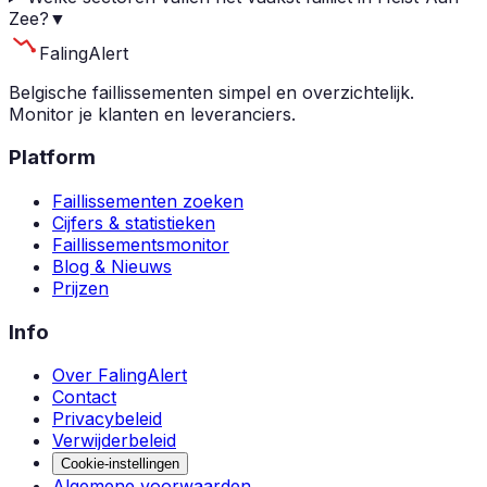
Zee?
▼
Faling
Alert
Belgische faillissementen simpel en overzichtelijk.
Monitor je klanten en leveranciers.
Platform
Faillissementen zoeken
Cijfers & statistieken
Faillissementsmonitor
Blog & Nieuws
Prijzen
Info
Over FalingAlert
Contact
Privacybeleid
Verwijderbeleid
Cookie-instellingen
Algemene voorwaarden