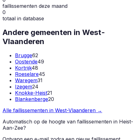
faillissementen deze maand
0
totaal in database
Andere gemeenten in
West-
Vlaanderen
Brugge
62
Oostende
49
Kortrijk
48
Roeselare
45
Waregem
31
Izegem
24
Knokke-Heist
21
Blankenberge
20
Alle faillissementen in
West-Vlaanderen
→
Automatisch op de hoogte van faillissementen in
Heist-
Aan-Zee
?
Ontvang een e-mail zodra een nieuw faillissement