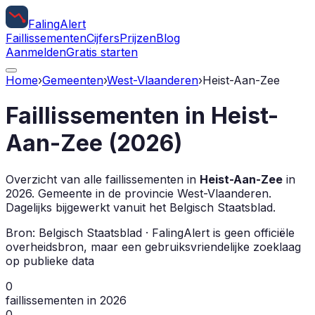
Faling
Alert
Faillissementen
Cijfers
Prijzen
Blog
Aanmelden
Gratis starten
Home
›
Gemeenten
›
West-Vlaanderen
›
Heist-Aan-Zee
Faillissementen in
Heist-
Aan-Zee
(
2026
)
Overzicht van alle faillissementen in
Heist-Aan-Zee
in
2026
.
Gemeente in de provincie
West-Vlaanderen
.
Dagelijks bijgewerkt vanuit het Belgisch Staatsblad.
Bron: Belgisch Staatsblad · FalingAlert is geen officiële
overheidsbron, maar een gebruiksvriendelijke zoeklaag
op publieke data
0
faillissementen in 2026
0