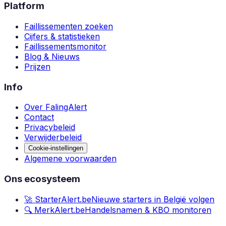
Platform
Faillissementen zoeken
Cijfers & statistieken
Faillissementsmonitor
Blog & Nieuws
Prijzen
Info
Over FalingAlert
Contact
Privacybeleid
Verwijderbeleid
Cookie-instellingen
Algemene voorwaarden
Ons ecosysteem
🚀 StarterAlert.be
Nieuwe starters in België volgen
🔍 MerkAlert.be
Handelsnamen & KBO monitoren