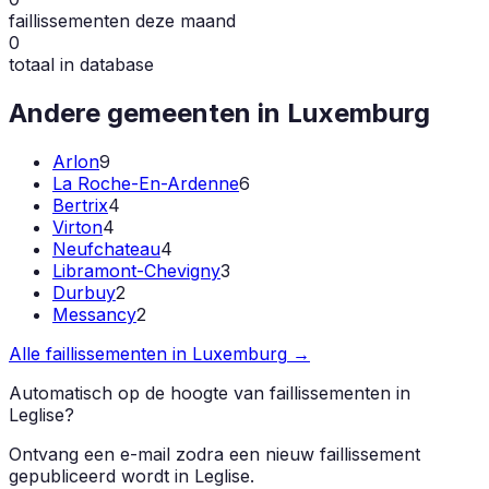
faillissementen deze maand
0
totaal in database
Andere gemeenten in
Luxemburg
Arlon
9
La Roche-En-Ardenne
6
Bertrix
4
Virton
4
Neufchateau
4
Libramont-Chevigny
3
Durbuy
2
Messancy
2
Alle faillissementen in
Luxemburg
→
Automatisch op de hoogte van faillissementen in
Leglise
?
Ontvang een e-mail zodra een nieuw faillissement
gepubliceerd wordt in
Leglise
.