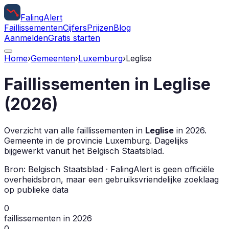
Faling
Alert
Faillissementen
Cijfers
Prijzen
Blog
Aanmelden
Gratis starten
Home
›
Gemeenten
›
Luxemburg
›
Leglise
Faillissementen in
Leglise
(
2026
)
Overzicht van alle faillissementen in
Leglise
in
2026
.
Gemeente in de provincie
Luxemburg
.
Dagelijks
bijgewerkt vanuit het Belgisch Staatsblad.
Bron: Belgisch Staatsblad · FalingAlert is geen officiële
overheidsbron, maar een gebruiksvriendelijke zoeklaag
op publieke data
0
faillissementen in 2026
0