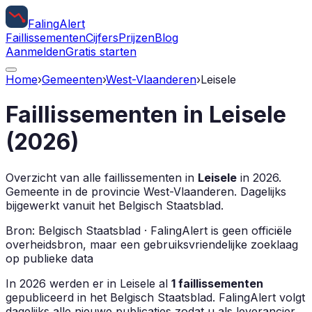
Faling
Alert
Faillissementen
Cijfers
Prijzen
Blog
Aanmelden
Gratis starten
Home
›
Gemeenten
›
West-Vlaanderen
›
Leisele
Faillissementen in
Leisele
(
2026
)
Overzicht van alle faillissementen in
Leisele
in
2026
.
Gemeente in de provincie
West-Vlaanderen
.
Dagelijks
bijgewerkt vanuit het Belgisch Staatsblad.
Bron: Belgisch Staatsblad · FalingAlert is geen officiële
overheidsbron, maar een gebruiksvriendelijke zoeklaag
op publieke data
In
2026
werden er in
Leisele
al
1
faillissementen
gepubliceerd in het Belgisch Staatsblad. FalingAlert volgt
dagelijks alle nieuwe publicaties zodat u als leverancier,