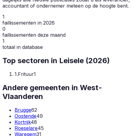
accountant of ondernemer meteen op de hoogte bent.
1
faillissementen in 2026
0
faillissementen deze maand
1
totaal in database
Top sectoren in
Leisele
(
2026
)
1
.
Frituur
1
Andere gemeenten in
West-
Vlaanderen
Brugge
62
Oostende
49
Kortrijk
48
Roeselare
45
Waregem
31