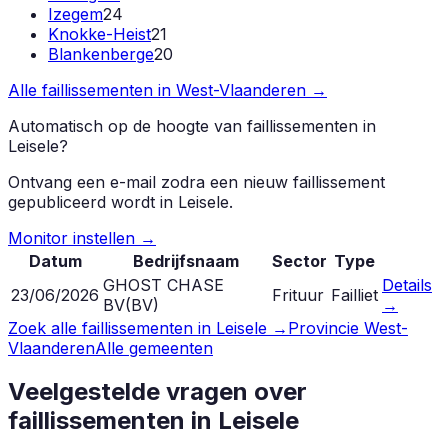
Izegem
24
Knokke-Heist
21
Blankenberge
20
Alle faillissementen in
West-Vlaanderen
→
Automatisch op de hoogte van faillissementen in
Leisele
?
Ontvang een e-mail zodra een nieuw faillissement
gepubliceerd wordt in
Leisele
.
Monitor instellen →
Datum
Bedrijfsnaam
Sector
Type
GHOST CHASE
Details
23/06/2026
Frituur
Failliet
BV
(
BV
)
→
Zoek alle faillissementen in
Leisele
→
Provincie
West-
Vlaanderen
Alle gemeenten
Veelgestelde vragen over
faillissementen in
Leisele