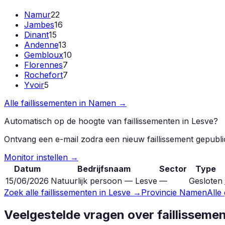
Namur
22
Jambes
16
Dinant
15
Andenne
13
Gembloux
10
Florennes
7
Rochefort
7
Yvoir
5
Alle faillissementen in
Namen
→
Automatisch op de hoogte van faillissementen in
Lesve
?
Ontvang een e-mail zodra een nieuw faillissement gepubl
Monitor instellen →
Datum
Bedrijfsnaam
Sector
Type
15/06/2026
Natuurlijk persoon — Lesve
—
Gesloten
Zoek alle faillissementen in
Lesve
→
Provincie
Namen
Alle
Veelgestelde vragen over faillisseme