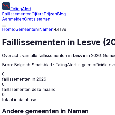
Faling
Alert
Faillissementen
Cijfers
Prijzen
Blog
Aanmelden
Gratis starten
Home
›
Gemeenten
›
Namen
›
Lesve
Faillissementen in
Lesve
(
2
Overzicht van alle faillissementen in
Lesve
in
2026
.
Gemeen
Bron: Belgisch Staatsblad · FalingAlert is geen officiële 
0
faillissementen in 2026
0
faillissementen deze maand
0
totaal in database
Andere gemeenten in
Namen