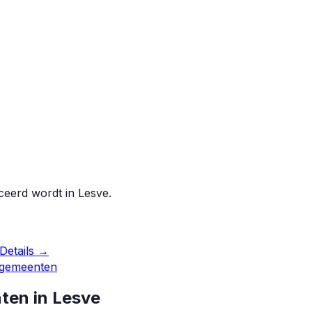
iceerd wordt in
Lesve
.
Details →
 gemeenten
nten in
Lesve