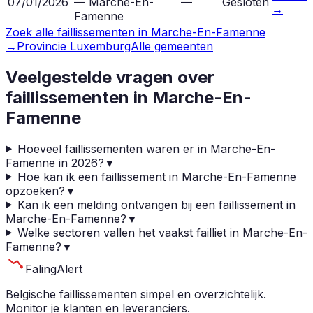
07/01/2026
— Marche-En-
—
Gesloten
→
Famenne
Zoek alle faillissementen in
Marche-En-Famenne
→
Provincie
Luxemburg
Alle gemeenten
Veelgestelde vragen over
faillissementen in
Marche-En-
Famenne
Hoeveel faillissementen waren er in Marche-En-
Famenne in 2026?
▼
Hoe kan ik een faillissement in Marche-En-Famenne
opzoeken?
▼
Kan ik een melding ontvangen bij een faillissement in
Marche-En-Famenne?
▼
Welke sectoren vallen het vaakst failliet in Marche-En-
Famenne?
▼
Faling
Alert
Belgische faillissementen simpel en overzichtelijk.
Monitor je klanten en leveranciers.