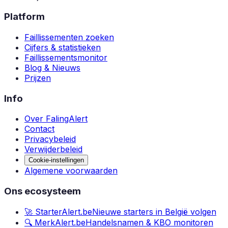
Platform
Faillissementen zoeken
Cijfers & statistieken
Faillissementsmonitor
Blog & Nieuws
Prijzen
Info
Over FalingAlert
Contact
Privacybeleid
Verwijderbeleid
Cookie-instellingen
Algemene voorwaarden
Ons ecosysteem
🚀 StarterAlert.be
Nieuwe starters in België volgen
🔍 MerkAlert.be
Handelsnamen & KBO monitoren