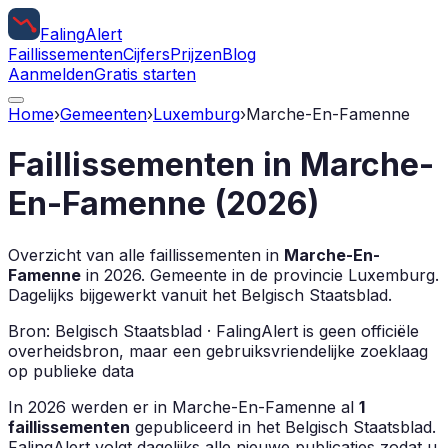
Faling
Alert
Faillissementen
Cijfers
Prijzen
Blog
Aanmelden
Gratis starten
Home
›
Gemeenten
›
Luxemburg
›
Marche-En-Famenne
Faillissementen in
Marche-
En-Famenne
(
2026
)
Overzicht van alle faillissementen in
Marche-En-
Famenne
in
2026
.
Gemeente in de provincie
Luxemburg
.
Dagelijks bijgewerkt vanuit het Belgisch Staatsblad.
Bron: Belgisch Staatsblad · FalingAlert is geen officiële
overheidsbron, maar een gebruiksvriendelijke zoeklaag
op publieke data
In
2026
werden er in
Marche-En-Famenne
al
1
faillissementen
gepubliceerd in het Belgisch Staatsblad.
FalingAlert volgt dagelijks alle nieuwe publicaties zodat u