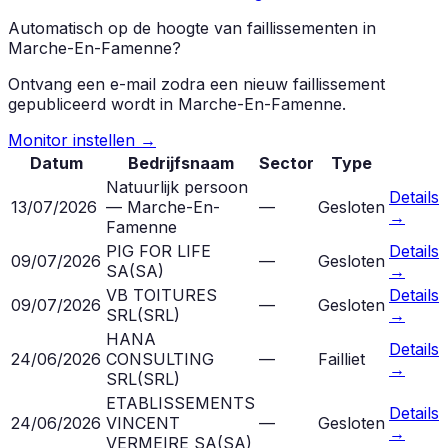
Automatisch op de hoogte van faillissementen in
Marche-En-Famenne
?
Ontvang een e-mail zodra een nieuw faillissement
gepubliceerd wordt in
Marche-En-Famenne
.
Monitor instellen →
Datum
Bedrijfsnaam
Sector
Type
Natuurlijk persoon
Details
13/07/2026
— Marche-En-
—
Gesloten
→
Famenne
PIG FOR LIFE
Details
09/07/2026
—
Gesloten
SA
(
SA
)
→
VB TOITURES
Details
09/07/2026
—
Gesloten
SRL
(
SRL
)
→
HANA
Details
24/06/2026
CONSULTING
—
Failliet
→
SRL
(
SRL
)
ETABLISSEMENTS
Details
24/06/2026
VINCENT
—
Gesloten
→
VERMEIRE SA
(
SA
)