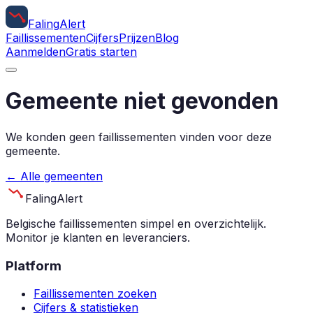
Faling
Alert
Faillissementen
Cijfers
Prijzen
Blog
Aanmelden
Gratis starten
Gemeente niet gevonden
We konden geen faillissementen vinden voor deze
gemeente.
← Alle gemeenten
Faling
Alert
Belgische faillissementen simpel en overzichtelijk.
Monitor je klanten en leveranciers.
Platform
Faillissementen zoeken
Cijfers & statistieken