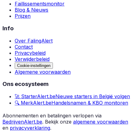
Faillissementsmonitor
Blog & Nieuws
Prijzen
Info
Over FalingAlert
Contact
Privacybeleid
Verwijderbeleid
Cookie-instellingen
Algemene voorwaarden
Ons ecosysteem
🚀 StarterAlert.be
Nieuwe starters in België volgen
🔍 MerkAlert.be
Handelsnamen & KBO monitoren
Abonnementen en betalingen verlopen via
BedrijvenAlert.be
.
Bekijk onze
algemene voorwaarden
en
privacyverklaring
.