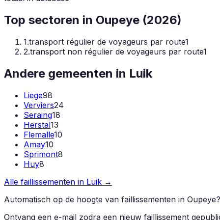
Top sectoren in
Oupeye
(
2026
)
1
.
transport régulier de voyageurs par route
1
2
.
transport non régulier de voyageurs par route
1
Andere gemeenten in
Luik
Liege
98
Verviers
24
Seraing
18
Herstal
13
Flemalle
10
Amay
10
Sprimont
8
Huy
8
Alle faillissementen in
Luik
→
Automatisch op de hoogte van faillissementen in
Oupeye
Ontvang een e-mail zodra een nieuw faillissement gepubl