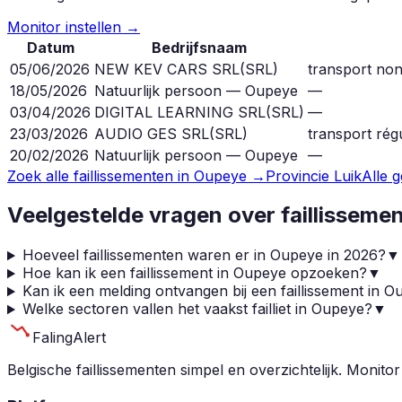
Monitor instellen →
Datum
Bedrijfsnaam
05/06/2026
NEW KEV CARS SRL
(
SRL
)
transport non
18/05/2026
Natuurlijk persoon — Oupeye
—
03/04/2026
DIGITAL LEARNING SRL
(
SRL
)
—
23/03/2026
AUDIO GES SRL
(
SRL
)
transport rég
20/02/2026
Natuurlijk persoon — Oupeye
—
Zoek alle faillissementen in
Oupeye
→
Provincie
Luik
Alle 
Veelgestelde vragen over faillisseme
Hoeveel faillissementen waren er in Oupeye in 2026?
▼
Hoe kan ik een faillissement in Oupeye opzoeken?
▼
Kan ik een melding ontvangen bij een faillissement in 
Welke sectoren vallen het vaakst failliet in Oupeye?
▼
Faling
Alert
Belgische faillissementen simpel en overzichtelijk. Monitor