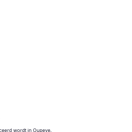
?
iceerd wordt in
Oupeye
.