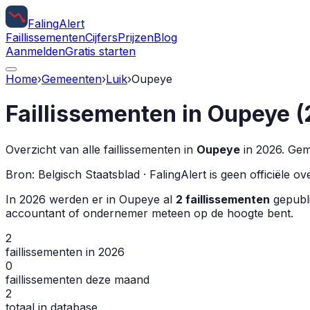
Faling
Alert
Faillissementen
Cijfers
Prijzen
Blog
Aanmelden
Gratis starten
Home
›
Gemeenten
›
Luik
›
Oupeye
Faillissementen in
Oupeye
(
Overzicht van alle faillissementen in
Oupeye
in
2026
.
Geme
Bron: Belgisch Staatsblad · FalingAlert is geen officiële 
In
2026
werden er in
Oupeye
al
2
faillissementen
gepubli
accountant of ondernemer meteen op de hoogte bent.
2
faillissementen in 2026
0
faillissementen deze maand
2
totaal in database