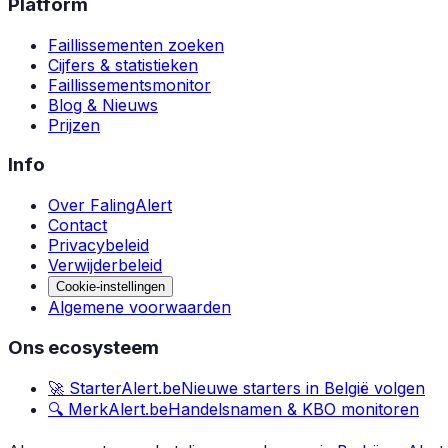
Platform
Faillissementen zoeken
Cijfers & statistieken
Faillissementsmonitor
Blog & Nieuws
Prijzen
Info
Over FalingAlert
Contact
Privacybeleid
Verwijderbeleid
Cookie-instellingen
Algemene voorwaarden
Ons ecosysteem
🚀 StarterAlert.be
Nieuwe starters in België volgen
🔍 MerkAlert.be
Handelsnamen & KBO monitoren