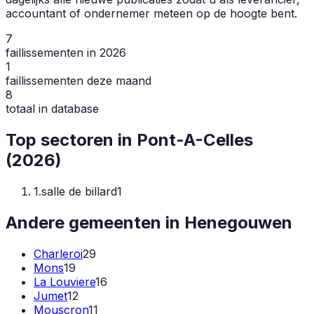
accountant of ondernemer meteen op de hoogte bent.
7
faillissementen in 2026
1
faillissementen deze maand
8
totaal in database
Top sectoren in
Pont-A-Celles
(
2026
)
1
.
salle de billard
1
Andere gemeenten in
Henegouwen
Charleroi
29
Mons
19
La Louviere
16
Jumet
12
Mouscron
11