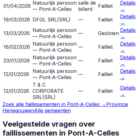
Natuurlijk persoon
salle de
Details
01/04/2026
Failliet
— Pont-A-Celles
billard
→
Details
19/03/2026
DFGL SRL
(
SRL
)
—
Failliet
→
Natuurlijk persoon
Details
13/03/2026
—
Gesloten
— Pont-A-Celles
→
Natuurlijk persoon
Details
16/02/2026
—
Failliet
— Pont-A-Celles
→
Natuurlijk persoon
Details
23/01/2026
—
Failliet
— Pont-A-Celles
→
Natuurlijk persoon
Details
12/01/2026
—
Failliet
— Pont-A-Celles
→
T & C
Details
12/01/2026
CORPORATE
—
Failliet
→
SRL
(
SRL
)
Zoek alle faillissementen in
Pont-A-Celles
→
Provincie
Henegouwen
Alle gemeenten
Veelgestelde vragen over
faillissementen in
Pont-A-Celles