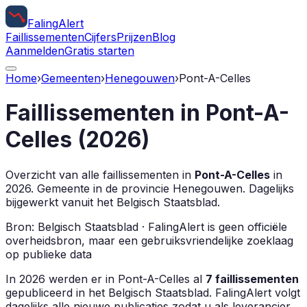
Faling
Alert
Faillissementen
Cijfers
Prijzen
Blog
Aanmelden
Gratis starten
Home
›
Gemeenten
›
Henegouwen
›
Pont-A-Celles
Faillissementen in
Pont-A-
Celles
(
2026
)
Overzicht van alle faillissementen in
Pont-A-Celles
in
2026
.
Gemeente in de provincie
Henegouwen
.
Dagelijks
bijgewerkt vanuit het Belgisch Staatsblad.
Bron: Belgisch Staatsblad · FalingAlert is geen officiële
overheidsbron, maar een gebruiksvriendelijke zoeklaag
op publieke data
In
2026
werden er in
Pont-A-Celles
al
7
faillissementen
gepubliceerd in het Belgisch Staatsblad. FalingAlert volgt
dagelijks alle nieuwe publicaties zodat u als leverancier,