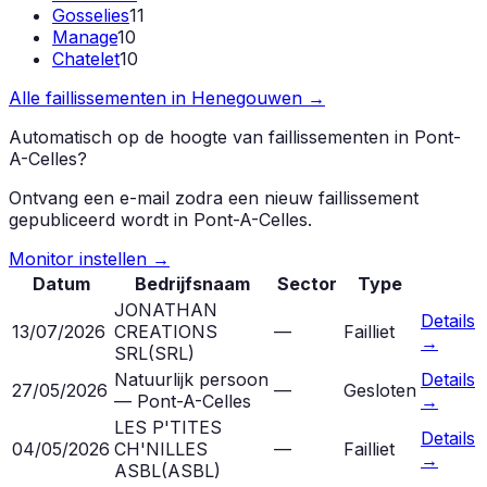
Gosselies
11
Manage
10
Chatelet
10
Alle faillissementen in
Henegouwen
→
Automatisch op de hoogte van faillissementen in
Pont-
A-Celles
?
Ontvang een e-mail zodra een nieuw faillissement
gepubliceerd wordt in
Pont-A-Celles
.
Monitor instellen →
Datum
Bedrijfsnaam
Sector
Type
JONATHAN
Details
13/07/2026
CREATIONS
—
Failliet
→
SRL
(
SRL
)
Natuurlijk persoon
Details
27/05/2026
—
Gesloten
— Pont-A-Celles
→
LES P'TITES
Details
04/05/2026
CH'NILLES
—
Failliet
→
ASBL
(
ASBL
)