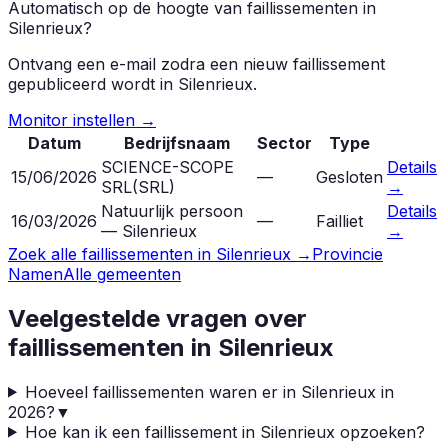
Automatisch op de hoogte van faillissementen in
Silenrieux
?
Ontvang een e-mail zodra een nieuw faillissement
gepubliceerd wordt in
Silenrieux
.
Monitor instellen →
Datum
Bedrijfsnaam
Sector
Type
SCIENCE-SCOPE
Details
15/06/2026
—
Gesloten
SRL
(
SRL
)
→
Natuurlijk persoon
Details
16/03/2026
—
Failliet
— Silenrieux
→
Zoek alle faillissementen in
Silenrieux
→
Provincie
Namen
Alle gemeenten
Veelgestelde vragen over
faillissementen in
Silenrieux
Hoeveel faillissementen waren er in Silenrieux in
2026?
▼
Hoe kan ik een faillissement in Silenrieux opzoeken?