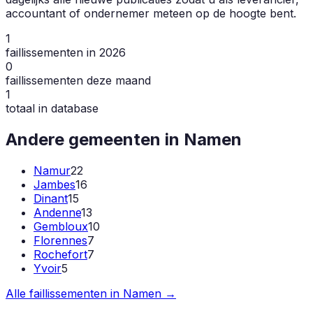
accountant of ondernemer meteen op de hoogte bent.
1
faillissementen in 2026
0
faillissementen deze maand
1
totaal in database
Andere gemeenten in
Namen
Namur
22
Jambes
16
Dinant
15
Andenne
13
Gembloux
10
Florennes
7
Rochefort
7
Yvoir
5
Alle faillissementen in
Namen
→