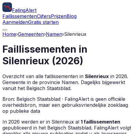
Faling
Alert
Faillissementen
Cijfers
Prijzen
Blog
Aanmelden
Gratis starten
Home
›
Gemeenten
›
Namen
›
Silenrieux
Faillissementen in
Silenrieux
(
2026
)
Overzicht van alle faillissementen in
Silenrieux
in
2026
.
Gemeente in de provincie
Namen
.
Dagelijks bijgewerkt
vanuit het Belgisch Staatsblad.
Bron: Belgisch Staatsblad · FalingAlert is geen officiële
overheidsbron, maar een gebruiksvriendelijke zoeklaag
op publieke data
In
2026
werden er in
Silenrieux
al
1
faillissementen
gepubliceerd in het Belgisch Staatsblad. FalingAlert volgt
dagelijks alle nieuwe publicaties zodat u als leverancier,