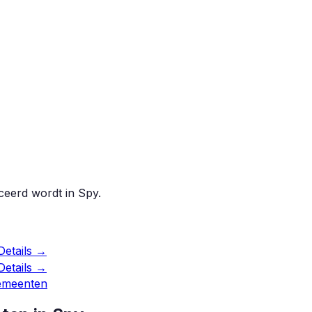
iceerd wordt in
Spy
.
Details →
Details →
gemeenten