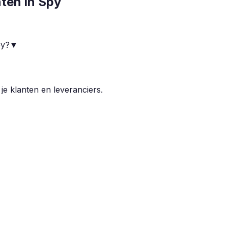
nten in
Spy
py?
▼
 je klanten en leveranciers.