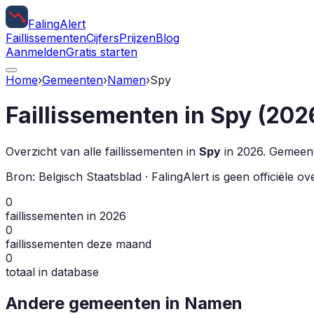
Faling
Alert
Faillissementen
Cijfers
Prijzen
Blog
Aanmelden
Gratis starten
Home
›
Gemeenten
›
Namen
›
Spy
Faillissementen in
Spy
(
202
Overzicht van alle faillissementen in
Spy
in
2026
.
Gemeente
Bron: Belgisch Staatsblad · FalingAlert is geen officiële 
0
faillissementen in 2026
0
faillissementen deze maand
0
totaal in database
Andere gemeenten in
Namen