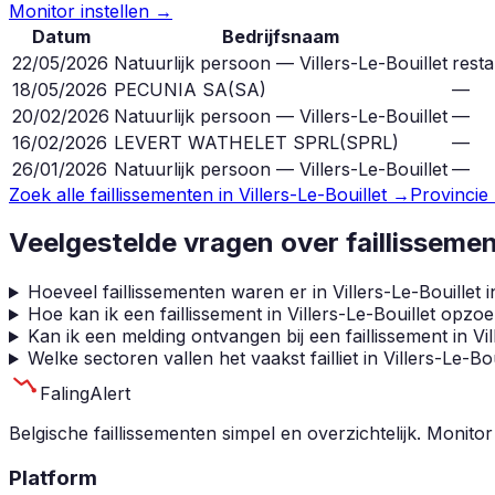
Monitor instellen →
Datum
Bedrijfsnaam
22/05/2026
Natuurlijk persoon — Villers-Le-Bouillet
resta
18/05/2026
PECUNIA SA
(
SA
)
—
20/02/2026
Natuurlijk persoon — Villers-Le-Bouillet
—
16/02/2026
LEVERT WATHELET SPRL
(
SPRL
)
—
26/01/2026
Natuurlijk persoon — Villers-Le-Bouillet
—
Zoek alle faillissementen in
Villers-Le-Bouillet
→
Provincie
Veelgestelde vragen over faillisseme
Hoeveel faillissementen waren er in Villers-Le-Bouillet 
Hoe kan ik een faillissement in Villers-Le-Bouillet opzo
Kan ik een melding ontvangen bij een faillissement in Vil
Welke sectoren vallen het vaakst failliet in Villers-Le-Bou
Faling
Alert
Belgische faillissementen simpel en overzichtelijk. Monitor
Platform