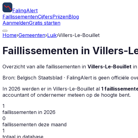
Faling
Alert
Faillissementen
Cijfers
Prijzen
Blog
Aanmelden
Gratis starten
Home
›
Gemeenten
›
Luik
›
Villers-Le-Bouillet
Faillissementen in
Villers-L
Overzicht van alle faillissementen in
Villers-Le-Bouillet
i
Bron: Belgisch Staatsblad · FalingAlert is geen officiële 
In
2026
werden er in
Villers-Le-Bouillet
al
1
faillissement
accountant of ondernemer meteen op de hoogte bent.
1
faillissementen in 2026
0
faillissementen deze maand
1
totaal in database