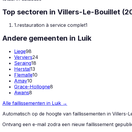
Top sectoren in
Villers-Le-Bouillet
(
2
1
.
restauration à service complet
1
Andere gemeenten in
Luik
Liege
98
Verviers
24
Seraing
18
Herstal
13
Flemalle
10
Amay
10
Grace-Hollogne
8
Awans
8
Alle faillissementen in
Luik
→
Automatisch op de hoogte van faillissementen in
Villers-L
Ontvang een e-mail zodra een nieuw faillissement gepubl