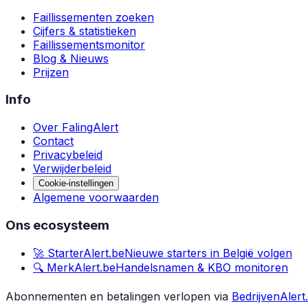
Faillissementen zoeken
Cijfers & statistieken
Faillissementsmonitor
Blog & Nieuws
Prijzen
Info
Over FalingAlert
Contact
Privacybeleid
Verwijderbeleid
Cookie-instellingen
Algemene voorwaarden
Ons ecosysteem
🚀 StarterAlert.be
Nieuwe starters in België volgen
🔍 MerkAlert.be
Handelsnamen & KBO monitoren
Abonnementen en betalingen verlopen via
BedrijvenAlert