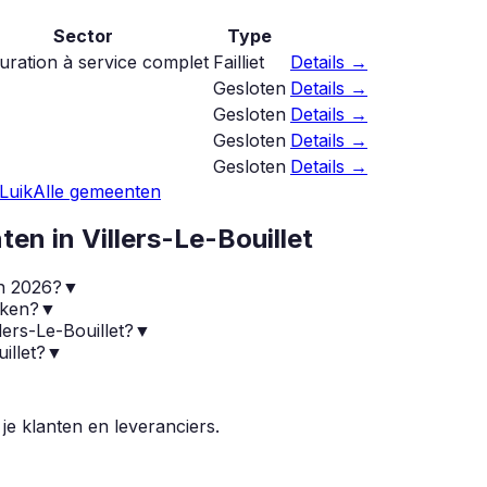
Sector
Type
uration à service complet
Failliet
Details →
Gesloten
Details →
Gesloten
Details →
Gesloten
Details →
Gesloten
Details →
Luik
Alle gemeenten
nten in
Villers-Le-Bouillet
in 2026?
▼
eken?
▼
lers-Le-Bouillet?
▼
illet?
▼
 je klanten en leveranciers.