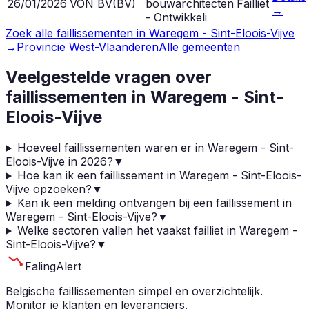
26/01/2026
VON BV
(
BV
)
bouwarchitecten
Failliet
→
- Ontwikkeli
Zoek alle faillissementen in
Waregem - Sint-Eloois-Vijve
→
Provincie
West-Vlaanderen
Alle gemeenten
Veelgestelde vragen over
faillissementen in
Waregem - Sint-
Eloois-Vijve
Hoeveel faillissementen waren er in Waregem - Sint-
Eloois-Vijve in 2026?
▼
Hoe kan ik een faillissement in Waregem - Sint-Eloois-
Vijve opzoeken?
▼
Kan ik een melding ontvangen bij een faillissement in
Waregem - Sint-Eloois-Vijve?
▼
Welke sectoren vallen het vaakst failliet in Waregem -
Sint-Eloois-Vijve?
▼
Faling
Alert
Belgische faillissementen simpel en overzichtelijk.
Monitor je klanten en leveranciers.