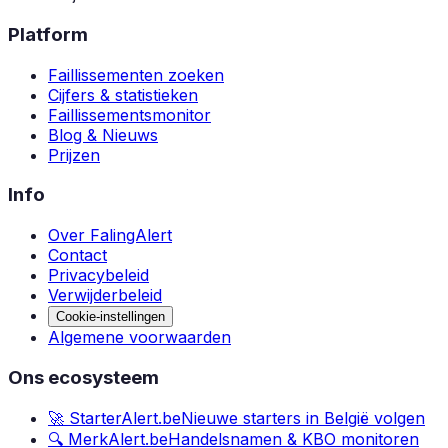
Platform
Faillissementen zoeken
Cijfers & statistieken
Faillissementsmonitor
Blog & Nieuws
Prijzen
Info
Over FalingAlert
Contact
Privacybeleid
Verwijderbeleid
Cookie-instellingen
Algemene voorwaarden
Ons ecosysteem
🚀 StarterAlert.be
Nieuwe starters in België volgen
🔍 MerkAlert.be
Handelsnamen & KBO monitoren