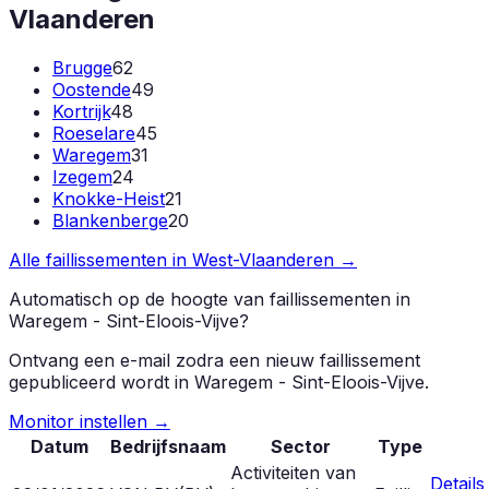
Vlaanderen
Brugge
62
Oostende
49
Kortrijk
48
Roeselare
45
Waregem
31
Izegem
24
Knokke-Heist
21
Blankenberge
20
Alle faillissementen in
West-Vlaanderen
→
Automatisch op de hoogte van faillissementen in
Waregem - Sint-Eloois-Vijve
?
Ontvang een e-mail zodra een nieuw faillissement
gepubliceerd wordt in
Waregem - Sint-Eloois-Vijve
.
Monitor instellen →
Datum
Bedrijfsnaam
Sector
Type
Activiteiten van
Details