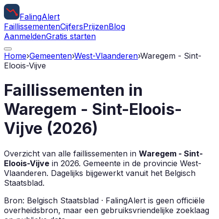
Faling
Alert
Faillissementen
Cijfers
Prijzen
Blog
Aanmelden
Gratis starten
Home
›
Gemeenten
›
West-Vlaanderen
›
Waregem - Sint-
Eloois-Vijve
Faillissementen in
Waregem - Sint-Eloois-
Vijve
(
2026
)
Overzicht van alle faillissementen in
Waregem - Sint-
Eloois-Vijve
in
2026
.
Gemeente in de provincie
West-
Vlaanderen
.
Dagelijks bijgewerkt vanuit het Belgisch
Staatsblad.
Bron: Belgisch Staatsblad · FalingAlert is geen officiële
overheidsbron, maar een gebruiksvriendelijke zoeklaag