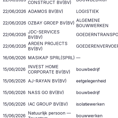
CONSTRUCT BV
(
BV
)
22/06/2026
ADAMOS BV
(
BV
)
LOGISTIEK
ALGEMENE
22/06/2026
OZBAY GROEP BV
(
BV
)
BOUWWERKEN
JDC-SERVICES
22/06/2026
GOEDERNTRANSP
BV
(
BV
)
ARDEN PROJECTS
22/06/2026
GOEDERENVERVOE
BV
(
BV
)
16/06/2026
MASIKAP SPRL
(
SPRL
)
—
INVEST HOME
15/06/2026
bouwbedrijf
CORPORATE BV
(
BV
)
15/06/2026
AJ-RAYAN BV
(
BV
)
eetgelegenheid
15/06/2026
NASS GO BV
(
BV
)
bouwbedrijf
15/06/2026
IAC GROUP BV
(
BV
)
isolatiewerken
Natuurlijk persoon —
15/06/2026
bouwwerken