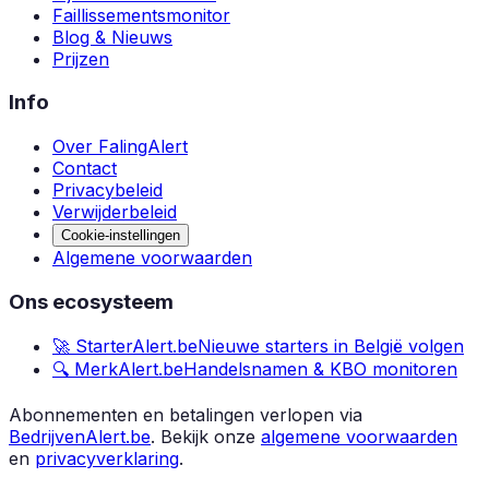
Faillissementsmonitor
Blog & Nieuws
Prijzen
Info
Over FalingAlert
Contact
Privacybeleid
Verwijderbeleid
Cookie-instellingen
Algemene voorwaarden
Ons ecosysteem
🚀 StarterAlert.be
Nieuwe starters in België volgen
🔍 MerkAlert.be
Handelsnamen & KBO monitoren
Abonnementen en betalingen verlopen via
BedrijvenAlert.be
.
Bekijk onze
algemene voorwaarden
en
privacyverklaring
.