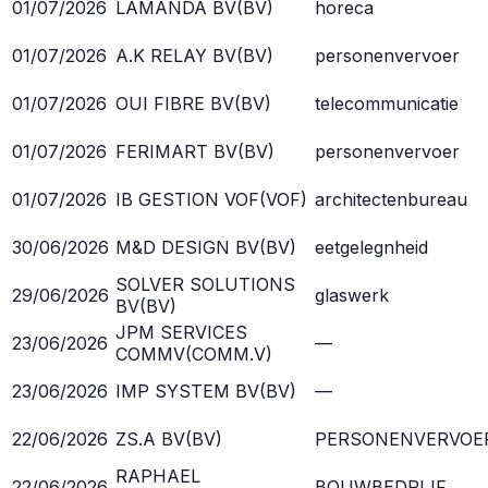
01/07/2026
LAMANDA BV
(
BV
)
horeca
01/07/2026
A.K RELAY BV
(
BV
)
personenvervoer
01/07/2026
OUI FIBRE BV
(
BV
)
telecommunicatie
01/07/2026
FERIMART BV
(
BV
)
personenvervoer
01/07/2026
IB GESTION VOF
(
VOF
)
architectenbureau
30/06/2026
M&D DESIGN BV
(
BV
)
eetgelegnheid
SOLVER SOLUTIONS
29/06/2026
glaswerk
BV
(
BV
)
JPM SERVICES
23/06/2026
—
COMMV
(
COMM.V
)
23/06/2026
IMP SYSTEM BV
(
BV
)
—
22/06/2026
ZS.A BV
(
BV
)
PERSONENVERVOE
RAPHAEL
22/06/2026
BOUWBEDRIJF