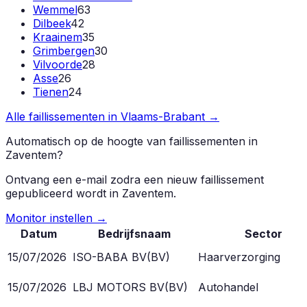
Wemmel
63
Dilbeek
42
Kraainem
35
Grimbergen
30
Vilvoorde
28
Asse
26
Tienen
24
Alle faillissementen in
Vlaams-Brabant
→
Automatisch op de hoogte van faillissementen in
Zaventem
?
Ontvang een e-mail zodra een nieuw faillissement
gepubliceerd wordt in
Zaventem
.
Monitor instellen →
Datum
Bedrijfsnaam
Sector
15/07/2026
ISO-BABA BV
(
BV
)
Haarverzorging
15/07/2026
LBJ MOTORS BV
(
BV
)
Autohandel