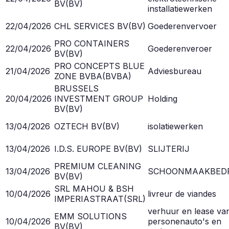
BV
(
BV
)
installatiewerken
22/04/2026
CHL SERVICES BV
(
BV
)
Goederenvervoer
PRO CONTAINERS
22/04/2026
Goederenveroer
BV
(
BV
)
PRO CONCEPTS BLUE
21/04/2026
Adviesbureau
ZONE BVBA
(
BVBA
)
BRUSSELS
20/04/2026
INVESTMENT GROUP
Holding
BV
(
BV
)
13/04/2026
OZTECH BV
(
BV
)
isolatiewerken
13/04/2026
I.D.S. EUROPE BV
(
BV
)
SLIJTERIJ
PREMIUM CLEANING
13/04/2026
SCHOONMAAKBEDR
BV
(
BV
)
SRL MAHOU & BSH
10/04/2026
livreur de viandes
IMPERIASTRAAT
(
SRL
)
verhuur en lease va
EMM SOLUTIONS
10/04/2026
personenauto's en
BV
(
BV
)