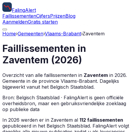
Faling
Alert
Faillissementen
Cijfers
Prijzen
Blog
Aanmelden
Gratis starten
Home
›
Gemeenten
›
Vlaams-Brabant
›
Zaventem
Faillissementen in
Zaventem
(
2026
)
Overzicht van alle faillissementen in
Zaventem
in
2026
.
Gemeente in de provincie
Vlaams-Brabant
.
Dagelijks
bijgewerkt vanuit het Belgisch Staatsblad.
Bron: Belgisch Staatsblad · FalingAlert is geen officiële
overheidsbron, maar een gebruiksvriendelijke zoeklaag
op publieke data
In
2026
werden er in
Zaventem
al
112
faillissementen
gepubliceerd in het Belgisch Staatsblad. FalingAlert volgt
dagelijks alle nieuwe publicaties zodat u als leverancier,