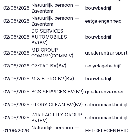
Natuurlijk persoon —
02/06/2026
bouwbedrijf
Zaventem
Natuurlijk persoon —
02/06/2026
eetgelengenheid
Zaventem
DG SERVICES
02/06/2026
AUTOMOBILES
bouwbedrijf
BV
(
BV
)
MD GROUP
02/06/2026
goederentransport
COMMV
(
COMM.V
)
02/06/2026
OZ-TAT BV
(
BV
)
recyclagebedrijf
02/06/2026
M & B PRO BV
(
BV
)
bouwbedrijf
02/06/2026
BCS SERVICES BV
(
BV
)
goederenvervoer
02/06/2026
GLORY CLEAN BV
(
BV
)
schoonmaakbedrijf
WIR FACILITY GROUP
02/06/2026
schoonmaakbedrijf
BV
(
BV
)
Natuurlijk persoon —
01/06/2026
EETGELEGENHEID