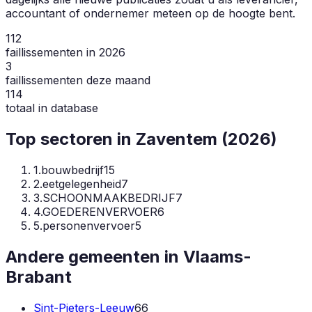
accountant of ondernemer meteen op de hoogte bent.
112
faillissementen in 2026
3
faillissementen deze maand
114
totaal in database
Top sectoren in
Zaventem
(
2026
)
1
.
bouwbedrijf
15
2
.
eetgelegenheid
7
3
.
SCHOONMAAKBEDRIJF
7
4
.
GOEDERENVERVOER
6
5
.
personenvervoer
5
Andere gemeenten in
Vlaams-
Brabant
Sint-Pieters-Leeuw
66