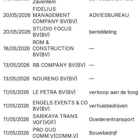
Zaventem
FIDELIUS
20/05/2026
MANAGEMENT
ADVIESBUREAU
COMPANY BV
(
BV
)
STUDIO FOCUS
20/05/2026
bemiddeling
BV
(
BV
)
ROM &
18/05/2026
CONSTRUCTION
—
BV
(
BV
)
13/05/2026
RB COMPANY BV
(
BV
)
—
13/05/2026
NOURENO BV
(
BV
)
—
11/05/2026
LE PETRA BV
(
BV
)
verkoop aan de toog
ENGELS EVENTS & CO
11/05/2026
verhuisbedrijven
BV
(
BV
)
SARIKAYA TRANS
11/05/2026
Goederentransport
VOF
(
VOF
)
PRO GUD
11/05/2026
Bouwbedrijf
COMM.V
(
COMM.V
)