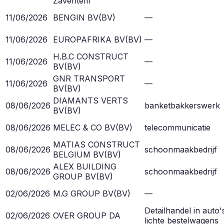
Zaventem
11/06/2026
BENGIN BV
(
BV
)
—
11/06/2026
EUROPAFRIKA BV
(
BV
)
—
H.B.C CONSTRUCT
11/06/2026
—
BV
(
BV
)
GNR TRANSPORT
11/06/2026
—
BV
(
BV
)
DIAMANTS VERTS
08/06/2026
banketbakkerswerk
BV
(
BV
)
08/06/2026
MELEC & CO BV
(
BV
)
telecommunicatie
MATIAS CONSTRUCT
08/06/2026
schoonmaakbedrijf
BELGIUM BV
(
BV
)
ALEX BUILDING
08/06/2026
schoonmaakbedrijf
GROUP BV
(
BV
)
02/06/2026
M.G GROUP BV
(
BV
)
—
Detailhandel in auto'
02/06/2026
OVER GROUP DA
lichte bestelwagens