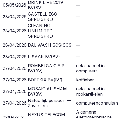
DRINK LIVE 2019
05/05/2026
—
BV
(
BV
)
CASTELL ECO
28/04/2026
—
SPRL
(
SPRL
)
CLEANING
28/04/2026
UNLIMITED
—
SPRL
(
SPRL
)
28/04/2026
DALIWASH SCS
(
SCS
)
—
28/04/2026
LISAAK BV
(
BV
)
—
ROMBELGA C.A.P.
detailhandel in
27/04/2026
BV
(
BV
)
computers
27/04/2026
BOEFKIX BV
(
BV
)
koffiebar
MOSAIC AL SHAM
detailhandel in
27/04/2026
BV
(
BV
)
rookartikelen
Natuurlijk persoon —
27/04/2026
computernconsulta
Zaventem
Algemene
NEXUS TELECOM
22/04/2026
elektrotechnische