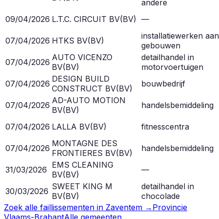
andere
09/04/2026
L.T.C. CIRCUIT BV
(
BV
)
—
installatiewerken aan
07/04/2026
HTKS BV
(
BV
)
gebouwen
AUTO VICENZO
detailhandel in
07/04/2026
BV
(
BV
)
motorvoertuigen
DESIGN BUILD
07/04/2026
bouwbedrijf
CONSTRUCT BV
(
BV
)
AD-AUTO MOTION
07/04/2026
handelsbemiddeling
BV
(
BV
)
07/04/2026
LALLA BV
(
BV
)
fitnesscentra
MONTAGNE DES
07/04/2026
handelsbemiddeling
FRONTIERES BV
(
BV
)
EMS CLEANING
31/03/2026
—
BV
(
BV
)
SWEET KING M
detailhandel in
30/03/2026
BV
(
BV
)
chocolade
Zoek alle faillissementen in
Zaventem
→
Provincie
Vlaams-Brabant
Alle gemeenten