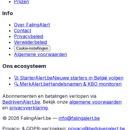
Prijzen
Info
Over FalingAlert
Contact
Privacybeleid
Verwijderbeleid
Cookie-instellingen
Algemene voorwaarden
Ons ecosysteem
🚀 StarterAlert.be
Nieuwe starters in België volgen
🔍 MerkAlert.be
Handelsnamen & KBO monitoren
Abonnementen en betalingen verlopen via
BedrijvenAlert.be
.
Bekijk onze
algemene voorwaarden
en
privacyverklaring
.
©
2026
FalingAlert.be —
info@falingalert.be
Privacy- & GDPR-verzoeken:
privacy@bedrijvenalert.be