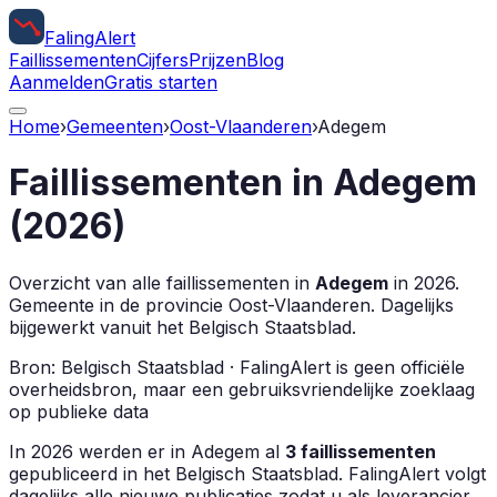
Faling
Alert
Faillissementen
Cijfers
Prijzen
Blog
Aanmelden
Gratis starten
Home
›
Gemeenten
›
Oost-Vlaanderen
›
Adegem
Faillissementen in
Adegem
(
2026
)
Overzicht van alle faillissementen in
Adegem
in
2026
.
Gemeente in de provincie
Oost-Vlaanderen
.
Dagelijks
bijgewerkt vanuit het Belgisch Staatsblad.
Bron: Belgisch Staatsblad · FalingAlert is geen officiële
overheidsbron, maar een gebruiksvriendelijke zoeklaag
op publieke data
In
2026
werden er in
Adegem
al
3
faillissementen
gepubliceerd in het Belgisch Staatsblad. FalingAlert volgt
dagelijks alle nieuwe publicaties zodat u als leverancier,