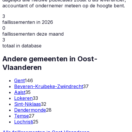
accountant of ondernemer meteen op de hoogte bent.
3
faillissementen in 2026
0
faillissementen deze maand
3
totaal in database
Andere gemeenten in
Oost-
Vlaanderen
Gent
146
Beveren-Kruibeke-Zwijndrecht
37
Aalst
35
Lokeren
33
Sint-Niklaas
32
Dendermonde
28
Temse
27
Lochristi
25