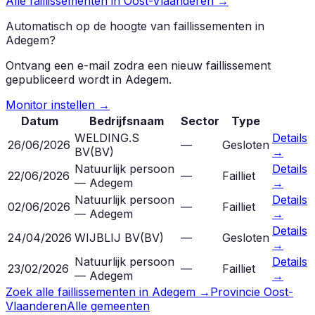
Alle faillissementen in
Oost-Vlaanderen
→
Automatisch op de hoogte van faillissementen in
Adegem
?
Ontvang een e-mail zodra een nieuw faillissement
gepubliceerd wordt in
Adegem
.
Monitor instellen →
Datum
Bedrijfsnaam
Sector
Type
WELDING.S
Details
26/06/2026
—
Gesloten
BV
(
BV
)
→
Natuurlijk persoon
Details
22/06/2026
—
Failliet
— Adegem
→
Natuurlijk persoon
Details
02/06/2026
—
Failliet
— Adegem
→
Details
24/04/2026
WIJBLIJ BV
(
BV
)
—
Gesloten
→
Natuurlijk persoon
Details
23/02/2026
—
Failliet
— Adegem
→
Zoek alle faillissementen in
Adegem
→
Provincie
Oost-
Vlaanderen
Alle gemeenten