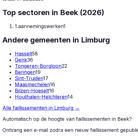
Top sectoren in
Beek
(
2026
)
1
.
aannemingswerken
1
Andere gemeenten in
Limburg
Hasselt
58
Genk
36
Tongeren-Borgloon
22
Beringen
19
Sint-Truiden
17
Maasmechelen
16
Bilzen-Hoeselt
16
Houthalen-Helchteren
14
Alle faillissementen in
Limburg
→
Automatisch op de hoogte van faillissementen in
Beek
?
Ontvang een e-mail zodra een nieuw faillissement gepubl