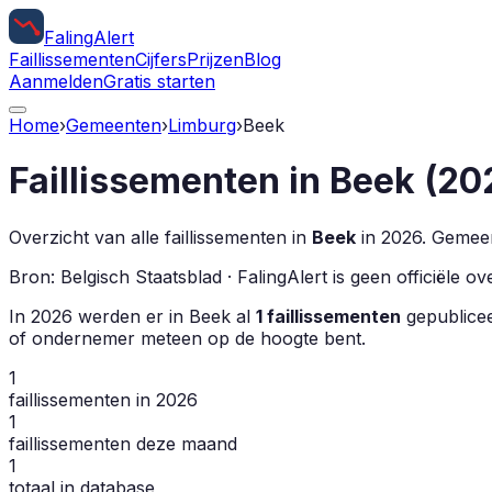
Faling
Alert
Faillissementen
Cijfers
Prijzen
Blog
Aanmelden
Gratis starten
Home
›
Gemeenten
›
Limburg
›
Beek
Faillissementen in
Beek
(
20
Overzicht van alle faillissementen in
Beek
in
2026
.
Gemeent
Bron: Belgisch Staatsblad · FalingAlert is geen officiële 
In
2026
werden er in
Beek
al
1
faillissementen
gepubliceer
of ondernemer meteen op de hoogte bent.
1
faillissementen in 2026
1
faillissementen deze maand
1
totaal in database