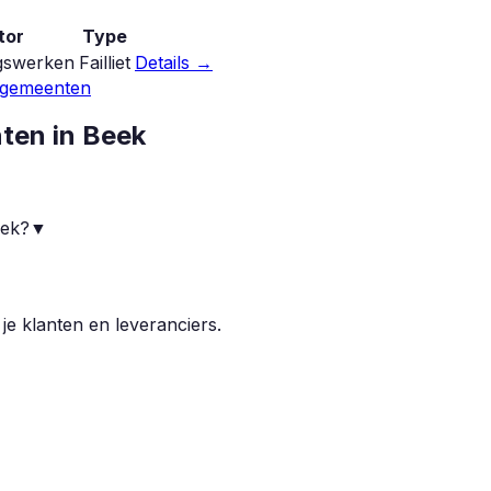
tor
Type
gswerken
Failliet
Details →
 gemeenten
nten in
Beek
eek?
▼
 je klanten en leveranciers.