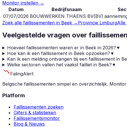
Monitor instellen →
Datum
Bedrijfsnaam
Sec
07/07/2026
BOUWWERKEN THAENS BV
(
BV
)
aannemin
Zoek alle faillissementen in
Beek
→
Provincie
Limburg
Alle
Veelgestelde vragen over faillisseme
Hoeveel faillissementen waren er in Beek in 2026?
▼
Hoe kan ik een faillissement in Beek opzoeken?
▼
Kan ik een melding ontvangen bij een faillissement in B
Welke sectoren vallen het vaakst failliet in Beek?
▼
Faling
Alert
Belgische faillissementen simpel en overzichtelijk. Monitor
Platform
Faillissementen zoeken
Cijfers & statistieken
Faillissementsmonitor
Blog & Nieuws