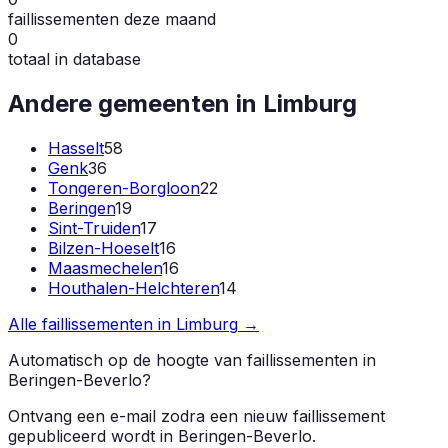
faillissementen deze maand
0
totaal in database
Andere gemeenten in
Limburg
Hasselt
58
Genk
36
Tongeren-Borgloon
22
Beringen
19
Sint-Truiden
17
Bilzen-Hoeselt
16
Maasmechelen
16
Houthalen-Helchteren
14
Alle faillissementen in
Limburg
→
Automatisch op de hoogte van faillissementen in
Beringen-Beverlo
?
Ontvang een e-mail zodra een nieuw faillissement
gepubliceerd wordt in
Beringen-Beverlo
.