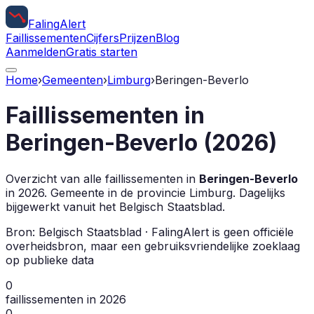
Faling
Alert
Faillissementen
Cijfers
Prijzen
Blog
Aanmelden
Gratis starten
Home
›
Gemeenten
›
Limburg
›
Beringen-Beverlo
Faillissementen in
Beringen-Beverlo
(
2026
)
Overzicht van alle faillissementen in
Beringen-Beverlo
in
2026
.
Gemeente in de provincie
Limburg
.
Dagelijks
bijgewerkt vanuit het Belgisch Staatsblad.
Bron: Belgisch Staatsblad · FalingAlert is geen officiële
overheidsbron, maar een gebruiksvriendelijke zoeklaag
op publieke data
0
faillissementen in 2026
0