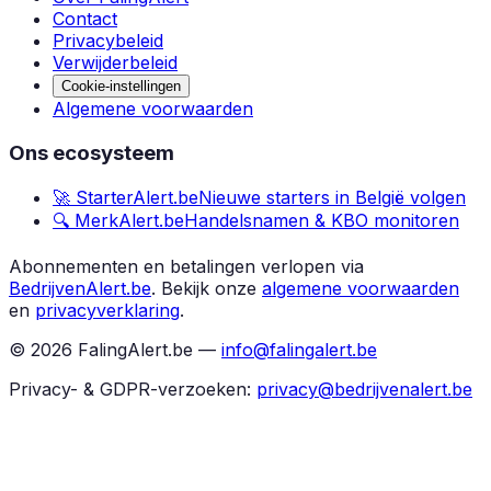
Contact
Privacybeleid
Verwijderbeleid
Cookie-instellingen
Algemene voorwaarden
Ons ecosysteem
🚀 StarterAlert.be
Nieuwe starters in België volgen
🔍 MerkAlert.be
Handelsnamen & KBO monitoren
Abonnementen en betalingen verlopen via
BedrijvenAlert.be
.
Bekijk onze
algemene voorwaarden
en
privacyverklaring
.
©
2026
FalingAlert.be —
info@falingalert.be
Privacy- & GDPR-verzoeken:
privacy@bedrijvenalert.be