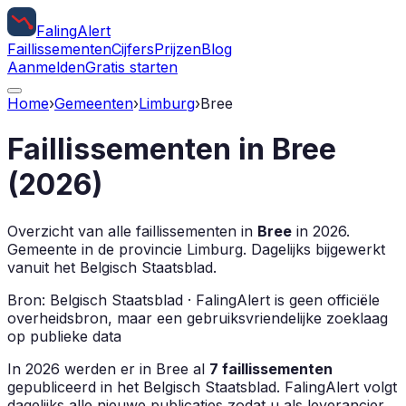
Faling
Alert
Faillissementen
Cijfers
Prijzen
Blog
Aanmelden
Gratis starten
Home
›
Gemeenten
›
Limburg
›
Bree
Faillissementen in
Bree
(
2026
)
Overzicht van alle faillissementen in
Bree
in
2026
.
Gemeente in de provincie
Limburg
.
Dagelijks bijgewerkt
vanuit het Belgisch Staatsblad.
Bron: Belgisch Staatsblad · FalingAlert is geen officiële
overheidsbron, maar een gebruiksvriendelijke zoeklaag
op publieke data
In
2026
werden er in
Bree
al
7
faillissementen
gepubliceerd in het Belgisch Staatsblad. FalingAlert volgt
dagelijks alle nieuwe publicaties zodat u als leverancier,