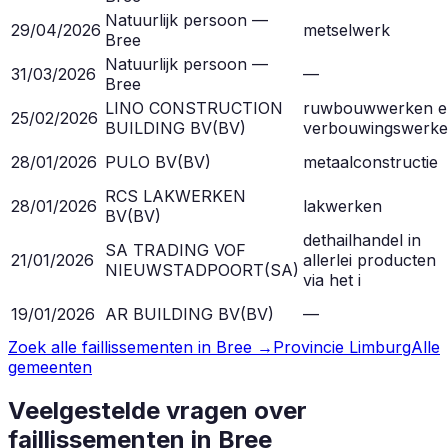
Natuurlijk persoon —
29/04/2026
metselwerk
Bree
Natuurlijk persoon —
31/03/2026
—
Bree
LINO CONSTRUCTION
ruwbouwwerken e
25/02/2026
BUILDING BV
(
BV
)
verbouwingswerk
28/01/2026
PULO BV
(
BV
)
metaalconstructie
RCS LAKWERKEN
28/01/2026
lakwerken
BV
(
BV
)
dethailhandel in
SA TRADING VOF
21/01/2026
allerlei producten
NIEUWSTADPOORT
(
SA
)
via het i
19/01/2026
AR BUILDING BV
(
BV
)
—
Zoek alle faillissementen in
Bree
→
Provincie
Limburg
Alle
gemeenten
Veelgestelde vragen over
faillissementen in
Bree