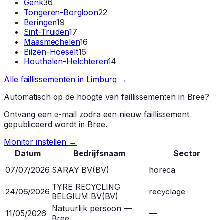
Genk
36
Tongeren-Borgloon
22
Beringen
19
Sint-Truiden
17
Maasmechelen
16
Bilzen-Hoeselt
16
Houthalen-Helchteren
14
Alle faillissementen in
Limburg
→
Automatisch op de hoogte van faillissementen in
Bree
?
Ontvang een e-mail zodra een nieuw faillissement
gepubliceerd wordt in
Bree
.
Monitor instellen →
Datum
Bedrijfsnaam
Sector
07/07/2026
SARAY BV
(
BV
)
horeca
TYRE RECYCLING
24/06/2026
recyclage
BELGIUM BV
(
BV
)
Natuurlijk persoon —
11/05/2026
—
Bree