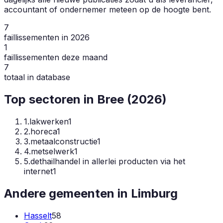
accountant of ondernemer meteen op de hoogte bent.
7
faillissementen in 2026
1
faillissementen deze maand
7
totaal in database
Top sectoren in
Bree
(
2026
)
1
.
lakwerken
1
2
.
horeca
1
3
.
metaalconstructie
1
4
.
metselwerk
1
5
.
dethailhandel in allerlei producten via het
internet
1
Andere gemeenten in
Limburg
Hasselt
58