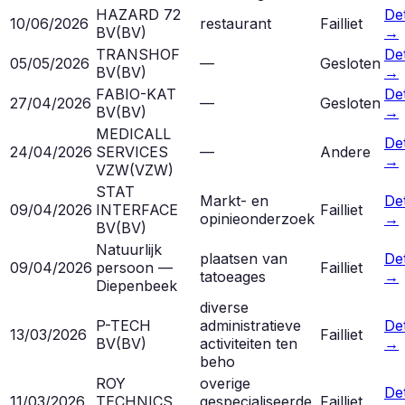
HAZARD 72
Det
10/06/2026
restaurant
Failliet
BV
(
BV
)
→
TRANSHOF
Det
05/05/2026
—
Gesloten
BV
(
BV
)
→
FABIO-KAT
Det
27/04/2026
—
Gesloten
BV
(
BV
)
→
MEDICALL
Det
24/04/2026
SERVICES
—
Andere
→
VZW
(
VZW
)
STAT
Markt- en
Det
09/04/2026
INTERFACE
Failliet
opinieonderzoek
→
BV
(
BV
)
Natuurlijk
plaatsen van
Det
09/04/2026
persoon —
Failliet
tatoeages
→
Diepenbeek
diverse
P-TECH
administratieve
Det
13/03/2026
Failliet
BV
(
BV
)
activiteiten ten
→
beho
ROY
overige
Det
11/03/2026
TECHNICS
gespecialiseerde
Failliet