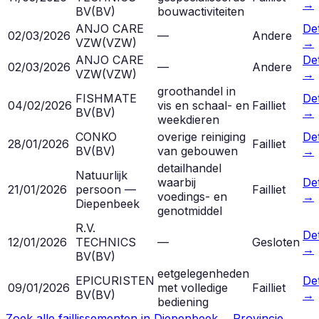
→
BV
(
BV
)
bouwactiviteiten
ANJO CARE
Det
02/03/2026
—
Andere
VZW
(
VZW
)
→
ANJO CARE
Det
02/03/2026
—
Andere
VZW
(
VZW
)
→
groothandel in
FISHMATE
Det
04/02/2026
vis en schaal- en
Failliet
BV
(
BV
)
→
weekdieren
CONKO
overige reiniging
Det
28/01/2026
Failliet
BV
(
BV
)
van gebouwen
→
detailhandel
Natuurlijk
waarbij
Det
21/01/2026
persoon —
Failliet
voedings- en
→
Diepenbeek
genotmiddel
R.V.
Det
12/01/2026
TECHNICS
—
Gesloten
→
BV
(
BV
)
eetgelegenheden
EPICURISTEN
Det
09/01/2026
met volledige
Failliet
BV
(
BV
)
→
bediening
Zoek alle faillissementen in
Diepenbeek
→
Provincie