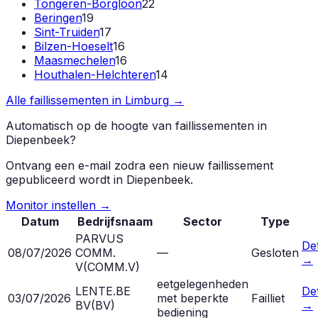
Tongeren-Borgloon
22
Beringen
19
Sint-Truiden
17
Bilzen-Hoeselt
16
Maasmechelen
16
Houthalen-Helchteren
14
Alle faillissementen in
Limburg
→
Automatisch op de hoogte van faillissementen in
Diepenbeek
?
Ontvang een e-mail zodra een nieuw faillissement
gepubliceerd wordt in
Diepenbeek
.
Monitor instellen →
Datum
Bedrijfsnaam
Sector
Type
PARVUS
Det
08/07/2026
COMM.
—
Gesloten
→
V
(
COMM.V
)
eetgelegenheden
LENTE.BE
Det
03/07/2026
met beperkte
Failliet
BV
(
BV
)
→
bediening