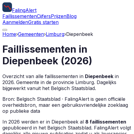
Faling
Alert
Faillissementen
Cijfers
Prijzen
Blog
Aanmelden
Gratis starten
Home
›
Gemeenten
›
Limburg
›
Diepenbeek
Faillissementen in
Diepenbeek
(
2026
)
Overzicht van alle faillissementen in
Diepenbeek
in
2026
.
Gemeente in de provincie
Limburg
.
Dagelijks
bijgewerkt vanuit het Belgisch Staatsblad.
Bron: Belgisch Staatsblad · FalingAlert is geen officiële
overheidsbron, maar een gebruiksvriendelijke zoeklaag
op publieke data
In
2026
werden er in
Diepenbeek
al
8
faillissementen
gepubliceerd in het Belgisch Staatsblad. FalingAlert volgt
dagelijks alle nieuwe publicaties zodat u als leverancier,