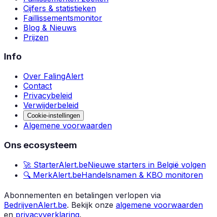
Cijfers & statistieken
Faillissementsmonitor
Blog & Nieuws
Prijzen
Info
Over FalingAlert
Contact
Privacybeleid
Verwijderbeleid
Cookie-instellingen
Algemene voorwaarden
Ons ecosysteem
🚀 StarterAlert.be
Nieuwe starters in België volgen
🔍 MerkAlert.be
Handelsnamen & KBO monitoren
Abonnementen en betalingen verlopen via
BedrijvenAlert.be
.
Bekijk onze
algemene voorwaarden
en
privacyverklaring
.