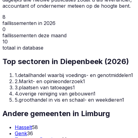
accountant of ondernemer meteen op de hoogte bent.
8
faillissementen in 2026
0
faillissementen deze maand
10
totaal in database
Top sectoren in
Diepenbeek
(
2026
)
1
.
detailhandel waarbij voedings- en genotmiddelen
1
2
.
Markt- en opinieonderzoek
1
3
.
plaatsen van tatoeages
1
4
.
overige reiniging van gebouwen
1
5
.
groothandel in vis en schaal- en weekdieren
1
Andere gemeenten in
Limburg
Hasselt
58
Genk
36