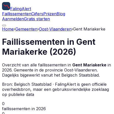
Faling
Alert
Faillissementen
Cijfers
Prijzen
Blog
Aanmelden
Gratis starten
Home
›
Gemeenten
›
Oost-Vlaanderen
›
Gent Mariakerke
Faillissementen in
Gent
Mariakerke
(
2026
)
Overzicht van alle faillissementen in
Gent Mariakerke
in
2026
.
Gemeente in de provincie
Oost-Vlaanderen
.
Dagelijks bijgewerkt vanuit het Belgisch Staatsblad.
Bron: Belgisch Staatsblad · FalingAlert is geen officiële
overheidsbron, maar een gebruiksvriendelijke zoeklaag
op publieke data
0
faillissementen in 2026
0