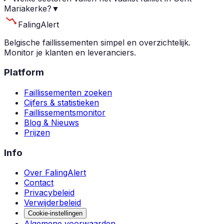
Mariakerke?
▼
Faling
Alert
Belgische faillissementen simpel en overzichtelijk.
Monitor je klanten en leveranciers.
Platform
Faillissementen zoeken
Cijfers & statistieken
Faillissementsmonitor
Blog & Nieuws
Prijzen
Info
Over FalingAlert
Contact
Privacybeleid
Verwijderbeleid
Cookie-instellingen
Algemene voorwaarden