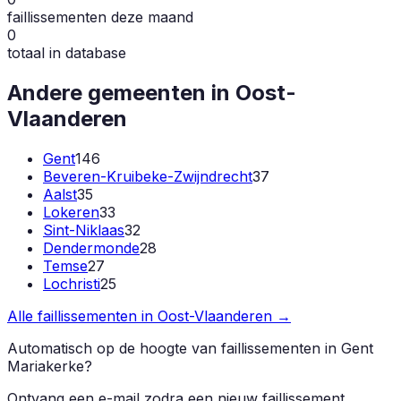
faillissementen deze maand
0
totaal in database
Andere gemeenten in
Oost-
Vlaanderen
Gent
146
Beveren-Kruibeke-Zwijndrecht
37
Aalst
35
Lokeren
33
Sint-Niklaas
32
Dendermonde
28
Temse
27
Lochristi
25
Alle faillissementen in
Oost-Vlaanderen
→
Automatisch op de hoogte van faillissementen in
Gent
Mariakerke
?
Ontvang een e-mail zodra een nieuw faillissement