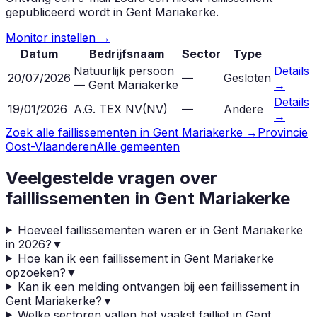
gepubliceerd wordt in
Gent Mariakerke
.
Monitor instellen →
Datum
Bedrijfsnaam
Sector
Type
Natuurlijk persoon
Details
20/07/2026
—
Gesloten
— Gent Mariakerke
→
Details
19/01/2026
A.G. TEX NV
(
NV
)
—
Andere
→
Zoek alle faillissementen in
Gent Mariakerke
→
Provincie
Oost-Vlaanderen
Alle gemeenten
Veelgestelde vragen over
faillissementen in
Gent Mariakerke
Hoeveel faillissementen waren er in Gent Mariakerke
in 2026?
▼
Hoe kan ik een faillissement in Gent Mariakerke
opzoeken?
▼
Kan ik een melding ontvangen bij een faillissement in
Gent Mariakerke?
▼
Welke sectoren vallen het vaakst failliet in Gent