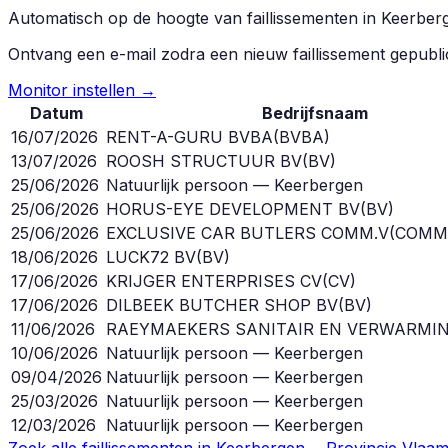
Automatisch op de hoogte van faillissementen in
Keerber
Ontvang een e-mail zodra een nieuw faillissement gepubl
Monitor instellen →
Datum
Bedrijfsnaam
16/07/2026
RENT-A-GURU BVBA
(
BVBA
)
13/07/2026
ROOSH STRUCTUUR BV
(
BV
)
25/06/2026
Natuurlijk persoon — Keerbergen
25/06/2026
HORUS-EYE DEVELOPMENT BV
(
BV
)
25/06/2026
EXCLUSIVE CAR BUTLERS COMM.V
(
COMM
18/06/2026
LUCK72 BV
(
BV
)
17/06/2026
KRIJGER ENTERPRISES CV
(
CV
)
17/06/2026
DILBEEK BUTCHER SHOP BV
(
BV
)
11/06/2026
RAEYMAEKERS SANITAIR EN VERWARMIN
10/06/2026
Natuurlijk persoon — Keerbergen
09/04/2026
Natuurlijk persoon — Keerbergen
25/03/2026
Natuurlijk persoon — Keerbergen
12/03/2026
Natuurlijk persoon — Keerbergen
Zoek alle faillissementen in
Keerbergen
→
Provincie
Vlaam