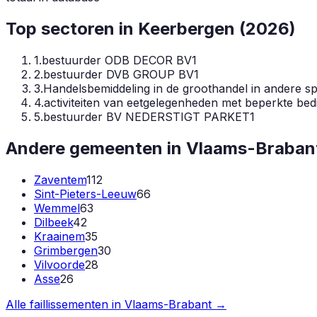
Top sectoren in
Keerbergen
(
2026
)
1
.
bestuurder ODB DECOR BV
1
2
.
bestuurder DVB GROUP BV
1
3
.
Handelsbemiddeling in de groothandel in andere sp
4
.
activiteiten van eetgelegenheden met beperkte bed
5
.
bestuurder BV NEDERSTIGT PARKET
1
Andere gemeenten in
Vlaams-Braban
Zaventem
112
Sint-Pieters-Leeuw
66
Wemmel
63
Dilbeek
42
Kraainem
35
Grimbergen
30
Vilvoorde
28
Asse
26
Alle faillissementen in
Vlaams-Brabant
→