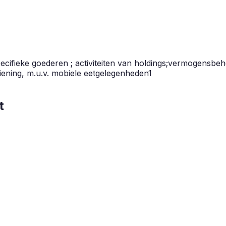
ecifieke goederen ; activiteiten van holdings;vermogensbe
iening, m.u.v. mobiele eetgelegenheden
1
t