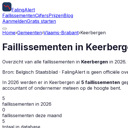
Faling
Alert
Faillissementen
Cijfers
Prijzen
Blog
Aanmelden
Gratis starten
Home
›
Gemeenten
›
Vlaams-Brabant
›
Keerbergen
Faillissementen in
Keerberg
Overzicht van alle faillissementen in
Keerbergen
in
2026
.
Bron: Belgisch Staatsblad · FalingAlert is geen officiële 
In
2026
werden er in
Keerbergen
al
5
faillissementen
gep
accountant of ondernemer meteen op de hoogte bent.
5
faillissementen in 2026
0
faillissementen deze maand
5
totaal in database