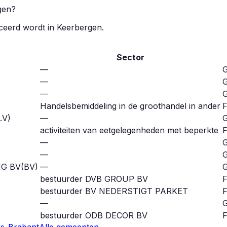
gen
?
iceerd wordt in
Keerbergen
.
Sector
—
G
—
G
—
G
Handelsbemiddeling in de groothandel in ander
F
.V
)
—
G
activiteiten van eetgelegenheden met beperkte
F
—
G
—
G
G BV
(
BV
)
—
G
bestuurder DVB GROUP BV
F
bestuurder BV NEDERSTIGT PARKET
F
—
G
bestuurder ODB DECOR BV
F
s-Brabant
Alle gemeenten