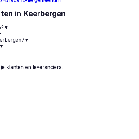
nten in
Keerbergen
6?
▼
▼
Keerbergen?
▼
▼
 je klanten en leveranciers.