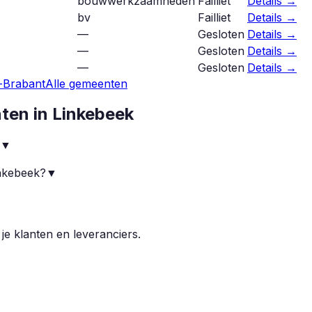
bouwwerkzaamheden
Failliet
Details →
bv
Failliet
Details →
—
Gesloten
Details →
—
Gesloten
Details →
—
Gesloten
Details →
-Brabant
Alle gemeenten
nten in
Linkebeek
▼
inkebeek?
▼
▼
 je klanten en leveranciers.