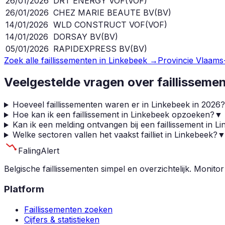
26/01/2026
DRT ENERGY VOF
(
VOF
)
26/01/2026
CHEZ MARIE BEAUTE BV
(
BV
)
14/01/2026
WLD CONSTRUCT VOF
(
VOF
)
14/01/2026
DORSAY BV
(
BV
)
05/01/2026
RAPIDEXPRESS BV
(
BV
)
Zoek alle faillissementen in
Linkebeek
→
Provincie
Vlaams
Veelgestelde vragen over faillisseme
Hoeveel faillissementen waren er in Linkebeek in 2026?
Hoe kan ik een faillissement in Linkebeek opzoeken?
▼
Kan ik een melding ontvangen bij een faillissement in L
Welke sectoren vallen het vaakst failliet in Linkebeek?
Faling
Alert
Belgische faillissementen simpel en overzichtelijk. Monitor
Platform
Faillissementen zoeken
Cijfers & statistieken