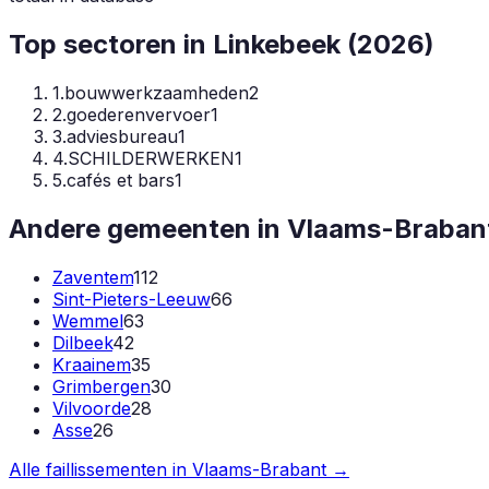
Top sectoren in
Linkebeek
(
2026
)
1
.
bouwwerkzaamheden
2
2
.
goederenvervoer
1
3
.
adviesbureau
1
4
.
SCHILDERWERKEN
1
5
.
cafés et bars
1
Andere gemeenten in
Vlaams-Braban
Zaventem
112
Sint-Pieters-Leeuw
66
Wemmel
63
Dilbeek
42
Kraainem
35
Grimbergen
30
Vilvoorde
28
Asse
26
Alle faillissementen in
Vlaams-Brabant
→