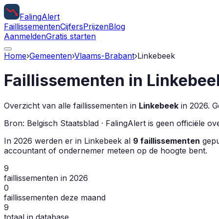
Faling
Alert
Faillissementen
Cijfers
Prijzen
Blog
Aanmelden
Gratis starten
Home
›
Gemeenten
›
Vlaams-Brabant
›
Linkebeek
Faillissementen in
Linkebee
Overzicht van alle faillissementen in
Linkebeek
in
2026
.
Ge
Bron: Belgisch Staatsblad · FalingAlert is geen officiële 
In
2026
werden er in
Linkebeek
al
9
faillissementen
gepub
accountant of ondernemer meteen op de hoogte bent.
9
faillissementen in 2026
0
faillissementen deze maand
9
totaal in database