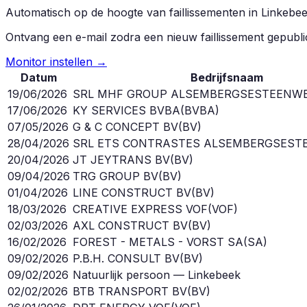
Automatisch op de hoogte van faillissementen in
Linkebe
Ontvang een e-mail zodra een nieuw faillissement gepubl
Monitor instellen →
Datum
Bedrijfsnaam
19/06/2026
SRL MHF GROUP ALSEMBERGSESTEENW
17/06/2026
KY SERVICES BVBA
(
BVBA
)
07/05/2026
G & C CONCEPT BV
(
BV
)
28/04/2026
SRL ETS CONTRASTES ALSEMBERGSEST
20/04/2026
JT JEYTRANS BV
(
BV
)
09/04/2026
TRG GROUP BV
(
BV
)
01/04/2026
LINE CONSTRUCT BV
(
BV
)
18/03/2026
CREATIVE EXPRESS VOF
(
VOF
)
02/03/2026
AXL CONSTRUCT BV
(
BV
)
16/02/2026
FOREST - METALS - VORST SA
(
SA
)
09/02/2026
P.B.H. CONSULT BV
(
BV
)
09/02/2026
Natuurlijk persoon — Linkebeek
02/02/2026
BTB TRANSPORT BV
(
BV
)