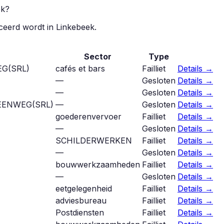
ek
?
iceerd wordt in
Linkebeek
.
Sector
Type
EG
(
SRL
)
cafés et bars
Failliet
Details →
—
Gesloten
Details →
—
Gesloten
Details →
EENWEG
(
SRL
)
—
Gesloten
Details →
goederenvervoer
Failliet
Details →
—
Gesloten
Details →
SCHILDERWERKEN
Failliet
Details →
—
Gesloten
Details →
bouwwerkzaamheden
Failliet
Details →
—
Gesloten
Details →
eetgelegenheid
Failliet
Details →
adviesbureau
Failliet
Details →
Postdiensten
Failliet
Details →