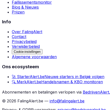
Faillissementsmonitor
Blog & Nieuws
Prijzen
Info
Over FalingAlert
Contact
Privacybeleid
Verwijderbeleid
Cookie-instellingen
Algemene voorwaarden
Ons ecosysteem
🚀 StarterAlert.be
Nieuwe starters in België volgen
🔍 MerkAlert.be
Handelsnamen & KBO monitoren
Abonnementen en betalingen verlopen via
BedrijvenAlert
©
2026
FalingAlert.be —
info@falingalert.be
Privacy- & GDPR-verzoeken:
privacy@bedrijvenalert.be