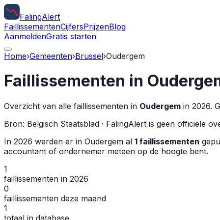
Faling
Alert
Faillissementen
Cijfers
Prijzen
Blog
Aanmelden
Gratis starten
Home
›
Gemeenten
›
Brussel
›
Oudergem
Faillissementen in
Ouderge
Overzicht van alle faillissementen in
Oudergem
in
2026
.
G
Bron: Belgisch Staatsblad · FalingAlert is geen officiële 
In
2026
werden er in
Oudergem
al
1
faillissementen
gepub
accountant of ondernemer meteen op de hoogte bent.
1
faillissementen in 2026
0
faillissementen deze maand
1
totaal in database