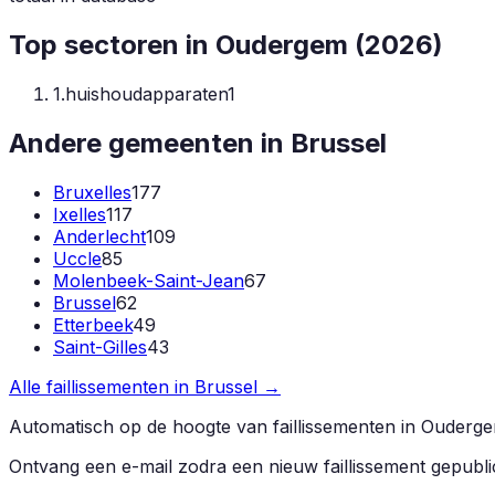
Top sectoren in
Oudergem
(
2026
)
1
.
huishoudapparaten
1
Andere gemeenten in
Brussel
Bruxelles
177
Ixelles
117
Anderlecht
109
Uccle
85
Molenbeek-Saint-Jean
67
Brussel
62
Etterbeek
49
Saint-Gilles
43
Alle faillissementen in
Brussel
→
Automatisch op de hoogte van faillissementen in
Ouderg
Ontvang een e-mail zodra een nieuw faillissement gepubl