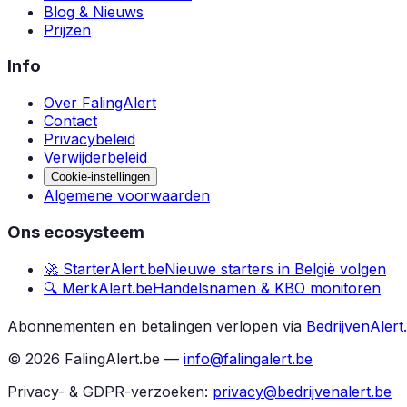
Blog & Nieuws
Prijzen
Info
Over FalingAlert
Contact
Privacybeleid
Verwijderbeleid
Cookie-instellingen
Algemene voorwaarden
Ons ecosysteem
🚀 StarterAlert.be
Nieuwe starters in België volgen
🔍 MerkAlert.be
Handelsnamen & KBO monitoren
Abonnementen en betalingen verlopen via
BedrijvenAlert
©
2026
FalingAlert.be —
info@falingalert.be
Privacy- & GDPR-verzoeken:
privacy@bedrijvenalert.be