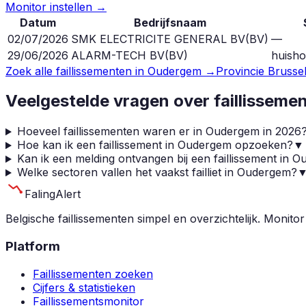
Monitor instellen →
Datum
Bedrijfsnaam
02/07/2026
SMK ELECTRICITE GENERAL BV
(
BV
)
—
29/06/2026
ALARM-TECH BV
(
BV
)
huish
Zoek alle faillissementen in
Oudergem
→
Provincie
Brusse
Veelgestelde vragen over faillisseme
Hoeveel faillissementen waren er in Oudergem in 2026
Hoe kan ik een faillissement in Oudergem opzoeken?
▼
Kan ik een melding ontvangen bij een faillissement in 
Welke sectoren vallen het vaakst failliet in Oudergem?
Faling
Alert
Belgische faillissementen simpel en overzichtelijk. Monitor
Platform
Faillissementen zoeken
Cijfers & statistieken
Faillissementsmonitor