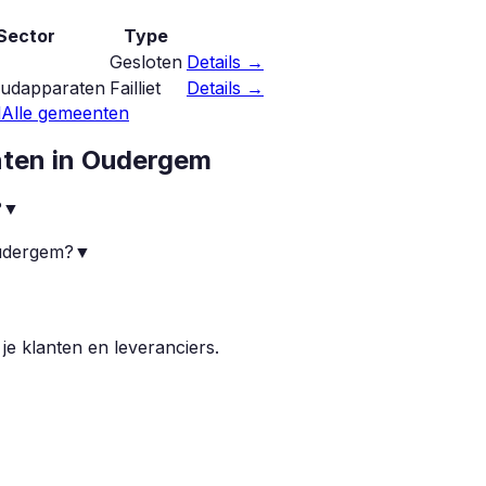
Sector
Type
Gesloten
Details →
oudapparaten
Failliet
Details →
l
Alle gemeenten
nten in
Oudergem
?
▼
Oudergem?
▼
▼
 je klanten en leveranciers.