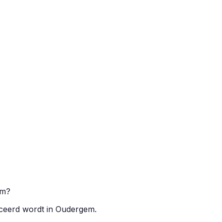
em
?
iceerd wordt in
Oudergem
.