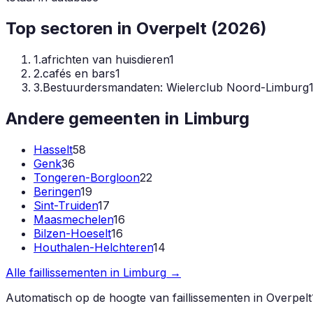
Top sectoren in
Overpelt
(
2026
)
1
.
africhten van huisdieren
1
2
.
cafés en bars
1
3
.
Bestuurdersmandaten: Wielerclub Noord-Limburg
Andere gemeenten in
Limburg
Hasselt
58
Genk
36
Tongeren-Borgloon
22
Beringen
19
Sint-Truiden
17
Maasmechelen
16
Bilzen-Hoeselt
16
Houthalen-Helchteren
14
Alle faillissementen in
Limburg
→
Automatisch op de hoogte van faillissementen in
Overpelt