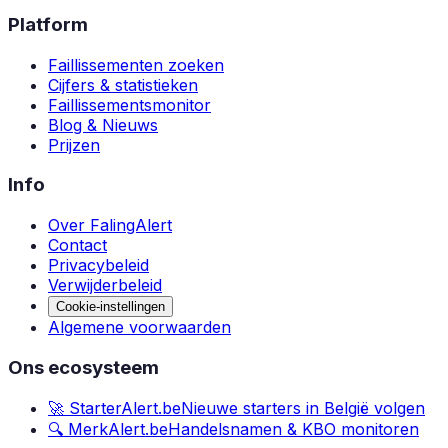
Platform
Faillissementen zoeken
Cijfers & statistieken
Faillissementsmonitor
Blog & Nieuws
Prijzen
Info
Over FalingAlert
Contact
Privacybeleid
Verwijderbeleid
Cookie-instellingen
Algemene voorwaarden
Ons ecosysteem
🚀 StarterAlert.be
Nieuwe starters in België volgen
🔍 MerkAlert.be
Handelsnamen & KBO monitoren