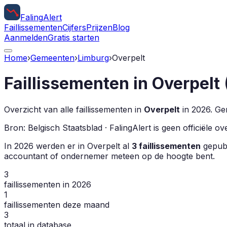
Faling
Alert
Faillissementen
Cijfers
Prijzen
Blog
Aanmelden
Gratis starten
Home
›
Gemeenten
›
Limburg
›
Overpelt
Faillissementen in
Overpelt
Overzicht van alle faillissementen in
Overpelt
in
2026
.
Gem
Bron: Belgisch Staatsblad · FalingAlert is geen officiële 
In
2026
werden er in
Overpelt
al
3
faillissementen
gepubli
accountant of ondernemer meteen op de hoogte bent.
3
faillissementen in 2026
1
faillissementen deze maand
3
totaal in database