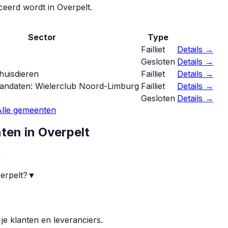
iceerd wordt in
Overpelt
.
Sector
Type
Failliet
Details →
Gesloten
Details →
huisdieren
Failliet
Details →
andaten: Wielerclub Noord-Limburg
Failliet
Details →
Gesloten
Details →
Alle gemeenten
nten in
Overpelt
▼
verpelt?
▼
 je klanten en leveranciers.