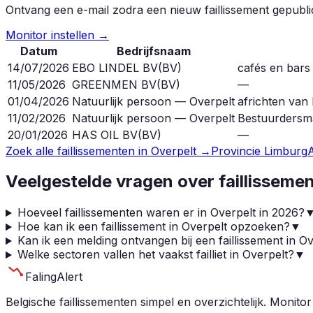
Ontvang een e-mail zodra een nieuw faillissement gepubl
Monitor instellen →
Datum
Bedrijfsnaam
14/07/2026
EBO LINDEL BV
(
BV
)
cafés en bars
11/05/2026
GREENMEN BV
(
BV
)
—
01/04/2026
Natuurlijk persoon — Overpelt
africhten van 
11/02/2026
Natuurlijk persoon — Overpelt
Bestuurdersm
20/01/2026
HAS OIL BV
(
BV
)
—
Zoek alle faillissementen in
Overpelt
→
Provincie
Limburg
Veelgestelde vragen over faillisseme
Hoeveel faillissementen waren er in Overpelt in 2026?
Hoe kan ik een faillissement in Overpelt opzoeken?
▼
Kan ik een melding ontvangen bij een faillissement in O
Welke sectoren vallen het vaakst failliet in Overpelt?
▼
Faling
Alert
Belgische faillissementen simpel en overzichtelijk. Monitor