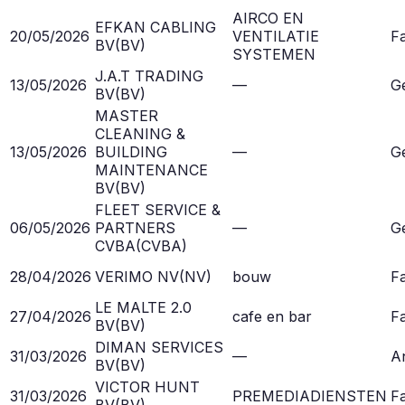
AIRCO EN
EFKAN CABLING
20/05/2026
VENTILATIE
Fa
BV
(
BV
)
SYSTEMEN
J.A.T TRADING
13/05/2026
—
G
BV
(
BV
)
MASTER
CLEANING &
13/05/2026
BUILDING
—
G
MAINTENANCE
BV
(
BV
)
FLEET SERVICE &
06/05/2026
PARTNERS
—
G
CVBA
(
CVBA
)
28/04/2026
VERIMO NV
(
NV
)
bouw
Fa
LE MALTE 2.0
27/04/2026
cafe en bar
Fa
BV
(
BV
)
DIMAN SERVICES
31/03/2026
—
A
BV
(
BV
)
VICTOR HUNT
31/03/2026
PREMEDIADIENSTEN
Fa
BV
(
BV
)