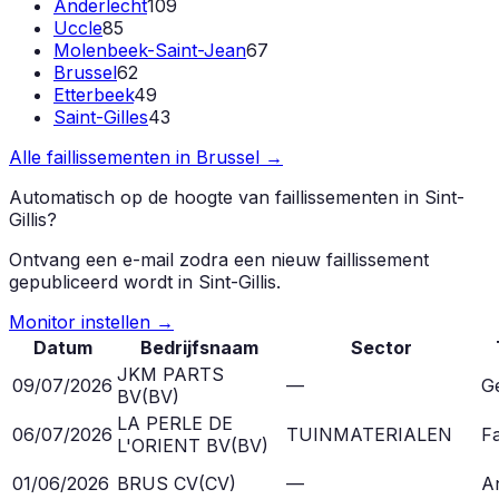
Anderlecht
109
Uccle
85
Molenbeek-Saint-Jean
67
Brussel
62
Etterbeek
49
Saint-Gilles
43
Alle faillissementen in
Brussel
→
Automatisch op de hoogte van faillissementen in
Sint-
Gillis
?
Ontvang een e-mail zodra een nieuw faillissement
gepubliceerd wordt in
Sint-Gillis
.
Monitor instellen →
Datum
Bedrijfsnaam
Sector
JKM PARTS
09/07/2026
—
G
BV
(
BV
)
LA PERLE DE
06/07/2026
TUINMATERIALEN
Fa
L'ORIENT BV
(
BV
)
01/06/2026
BRUS CV
(
CV
)
—
A