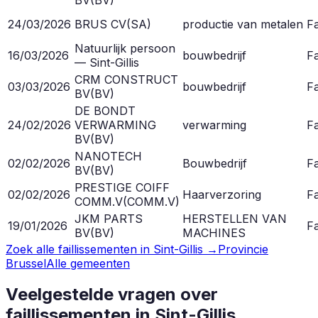
24/03/2026
BRUS CV
(
SA
)
productie van metalen
Fa
Natuurlijk persoon
16/03/2026
bouwbedrijf
Fa
— Sint-Gillis
CRM CONSTRUCT
03/03/2026
bouwbedrijf
Fa
BV
(
BV
)
DE BONDT
24/02/2026
VERWARMING
verwarming
Fa
BV
(
BV
)
NANOTECH
02/02/2026
Bouwbedrijf
Fa
BV
(
BV
)
PRESTIGE COIFF
02/02/2026
Haarverzoring
Fa
COMM.V
(
COMM.V
)
JKM PARTS
HERSTELLEN VAN
19/01/2026
Fa
BV
(
BV
)
MACHINES
Zoek alle faillissementen in
Sint-Gillis
→
Provincie
Brussel
Alle gemeenten
Veelgestelde vragen over
faillissementen in
Sint-Gillis