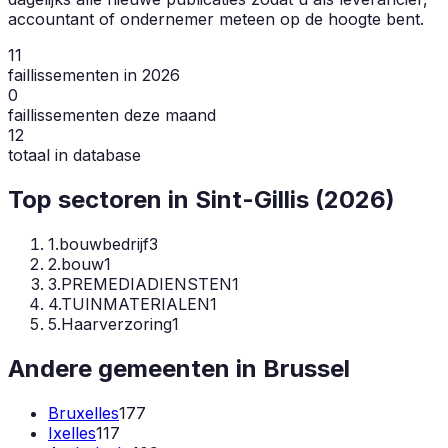
accountant of ondernemer meteen op de hoogte bent.
11
faillissementen in 2026
0
faillissementen deze maand
12
totaal in database
Top sectoren in
Sint-Gillis
(
2026
)
1
.
bouwbedrijf
3
2
.
bouw
1
3
.
PREMEDIADIENSTEN
1
4
.
TUINMATERIALEN
1
5
.
Haarverzoring
1
Andere gemeenten in
Brussel
Bruxelles
177
Ixelles
117