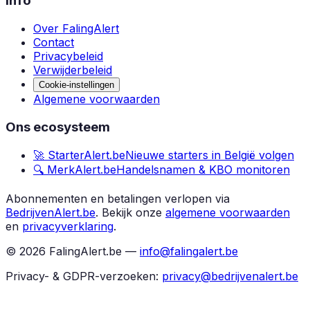
Info
Over FalingAlert
Contact
Privacybeleid
Verwijderbeleid
Cookie-instellingen
Algemene voorwaarden
Ons ecosysteem
🚀 StarterAlert.be
Nieuwe starters in België volgen
🔍 MerkAlert.be
Handelsnamen & KBO monitoren
Abonnementen en betalingen verlopen via
BedrijvenAlert.be
.
Bekijk onze
algemene voorwaarden
en
privacyverklaring
.
©
2026
FalingAlert.be —
info@falingalert.be
Privacy- & GDPR-verzoeken:
privacy@bedrijvenalert.be