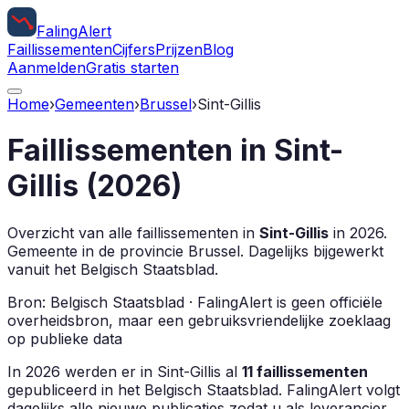
Faling
Alert
Faillissementen
Cijfers
Prijzen
Blog
Aanmelden
Gratis starten
Home
›
Gemeenten
›
Brussel
›
Sint-Gillis
Faillissementen in
Sint-
Gillis
(
2026
)
Overzicht van alle faillissementen in
Sint-Gillis
in
2026
.
Gemeente in de provincie
Brussel
.
Dagelijks bijgewerkt
vanuit het Belgisch Staatsblad.
Bron: Belgisch Staatsblad · FalingAlert is geen officiële
overheidsbron, maar een gebruiksvriendelijke zoeklaag
op publieke data
In
2026
werden er in
Sint-Gillis
al
11
faillissementen
gepubliceerd in het Belgisch Staatsblad. FalingAlert volgt
dagelijks alle nieuwe publicaties zodat u als leverancier,