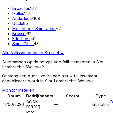
Bruxelles
177
Ixelles
117
Anderlecht
109
Uccle
85
Molenbeek-Saint-Jean
67
Brussel
62
Etterbeek
49
Saint-Gilles
43
Alle faillissementen in
Brussel
→
Automatisch op de hoogte van faillissementen in
Sint-
Lambrechts-Woluwe
?
Ontvang een e-mail zodra een nieuw faillissement
gepubliceerd wordt in
Sint-Lambrechts-Woluwe
.
Monitor instellen →
Datum
Bedrijfsnaam
Sector
Type
AGAN
D
11/06/2026
—
Gesloten
BV
(
BV
)
KVS