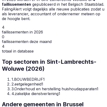
faillissementen
gepubliceerd in het Belgisch Staatsblad.
FalingAlert volgt dagelijks alle nieuwe publicaties zodat u
als leverancier, accountant of ondernemer meteen op
de hoogte bent.
4
faillissementen in 2026
0
faillissementen deze maand
4
totaal in database
Top sectoren in
Sint-Lambrechts-
Woluwe
(
2026
)
1
.
BOUWBEDRIJF
1
2
.
eetgelegenheid
1
3
.
Onderhoud en herstelling huishoudapparaten
1
4
.
zakelijke dienstverlening
1
Andere gemeenten in
Brussel