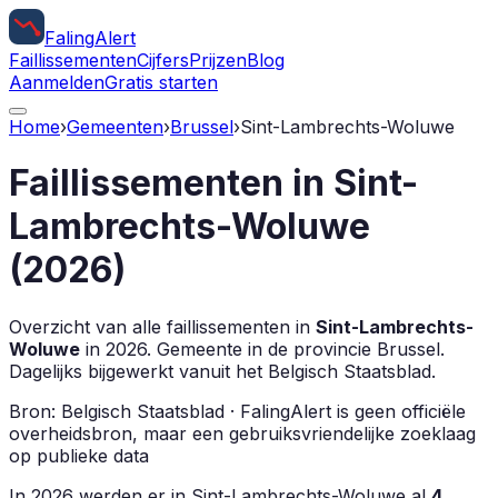
Faling
Alert
Faillissementen
Cijfers
Prijzen
Blog
Aanmelden
Gratis starten
Home
›
Gemeenten
›
Brussel
›
Sint-Lambrechts-Woluwe
Faillissementen in
Sint-
Lambrechts-Woluwe
(
2026
)
Overzicht van alle faillissementen in
Sint-Lambrechts-
Woluwe
in
2026
.
Gemeente in de provincie
Brussel
.
Dagelijks bijgewerkt vanuit het Belgisch Staatsblad.
Bron: Belgisch Staatsblad · FalingAlert is geen officiële
overheidsbron, maar een gebruiksvriendelijke zoeklaag
op publieke data
In
2026
werden er in
Sint-Lambrechts-Woluwe
al
4