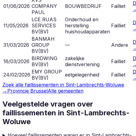
D
01/06/2026
COMPANY
BOUWBEDRIJF
Failliet
PAUL
LCE RUAS
Onderhoud en
D
11/05/2026
SERVICES
herstelling
Failliet
BV
(
BV
)
huishoudapparaten
BANMAH
D
31/03/2026
GROUP
—
Andere
BV
(
BV
)
BIRDWING
zakelijke
D
16/03/2026
Failliet
BV
(
BV
)
dienstverlening
EMY GROUP
D
24/02/2026
eetgelegenheid
Failliet
BV
(
BV
)
Zoek alle faillissementen in
Sint-Lambrechts-Woluwe
→
Provincie
Brussel
Alle gemeenten
Veelgestelde vragen over
faillissementen in
Sint-Lambrechts-
Woluwe
Hoeveel faillissementen waren er in Sint-Lambrechts-