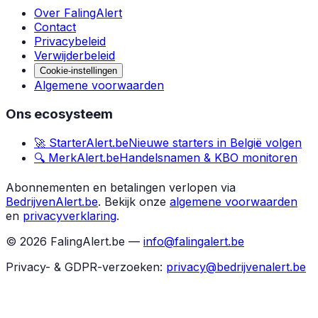
Over FalingAlert
Contact
Privacybeleid
Verwijderbeleid
Cookie-instellingen
Algemene voorwaarden
Ons ecosysteem
🚀 StarterAlert.be
Nieuwe starters in België volgen
🔍 MerkAlert.be
Handelsnamen & KBO monitoren
Abonnementen en betalingen verlopen via
BedrijvenAlert.be
.
Bekijk onze
algemene voorwaarden
en
privacyverklaring
.
©
2026
FalingAlert.be —
info@falingalert.be
Privacy- & GDPR-verzoeken:
privacy@bedrijvenalert.be