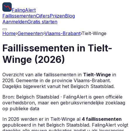
Faling
Alert
Faillissementen
Cijfers
Prijzen
Blog
Aanmelden
Gratis starten
Home
›
Gemeenten
›
Vlaams-Brabant
›
Tielt-Winge
Faillissementen in
Tielt-
Winge
(
2026
)
Overzicht van alle faillissementen in
Tielt-Winge
in
2026
.
Gemeente in de provincie
Vlaams-Brabant
.
Dagelijks bijgewerkt vanuit het Belgisch Staatsblad.
Bron: Belgisch Staatsblad · FalingAlert is geen officiële
overheidsbron, maar een gebruiksvriendelijke zoeklaag
op publieke data
In
2026
werden er in
Tielt-Winge
al
4
faillissementen
gepubliceerd in het Belgisch Staatsblad. FalingAlert volgt
dagelijks alle nieuwe publicaties zodat u als leverancier,