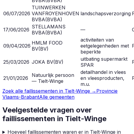
BVBA
(
BVBA
)
TUINWERKEN
06/07/2026
VANFROYENHOVEN
landschapsverzorging
F
BVBA
(
BVBA
)
STELLAMANS
17/06/2026
—
BVBA
(
BVBA
)
activiteiten van
HMLM FOOD
09/04/2026
eetgelegenheden met
F
BV
(
BV
)
beperkte
uitbating supermarkt
25/03/2026
JOKA BV
(
BV
)
F
SPAR
detailhandel in vlees
Natuurlijk persoon
21/01/2026
en vleesproducten,
F
— Tielt-Winge
m.u.
Zoek alle faillissementen in
Tielt-Winge
→
Provincie
Vlaams-Brabant
Alle gemeenten
Veelgestelde vragen over
faillissementen in
Tielt-Winge
Hoeveel faillissementen waren er in Tielt-Winge in