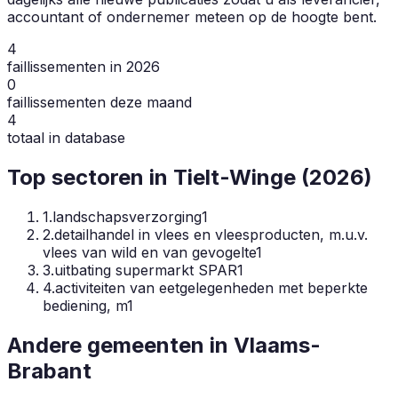
accountant of ondernemer meteen op de hoogte bent.
4
faillissementen in 2026
0
faillissementen deze maand
4
totaal in database
Top sectoren in
Tielt-Winge
(
2026
)
1
.
landschapsverzorging
1
2
.
detailhandel in vlees en vleesproducten, m.u.v.
vlees van wild en van gevogelte
1
3
.
uitbating supermarkt SPAR
1
4
.
activiteiten van eetgelegenheden met beperkte
bediening, m
1
Andere gemeenten in
Vlaams-
Brabant