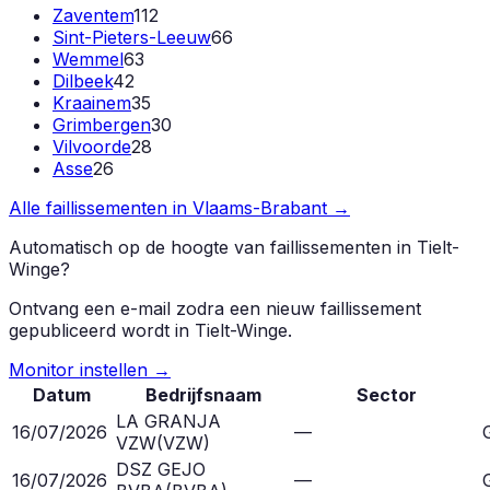
Zaventem
112
Sint-Pieters-Leeuw
66
Wemmel
63
Dilbeek
42
Kraainem
35
Grimbergen
30
Vilvoorde
28
Asse
26
Alle faillissementen in
Vlaams-Brabant
→
Automatisch op de hoogte van faillissementen in
Tielt-
Winge
?
Ontvang een e-mail zodra een nieuw faillissement
gepubliceerd wordt in
Tielt-Winge
.
Monitor instellen →
Datum
Bedrijfsnaam
Sector
LA GRANJA
16/07/2026
—
VZW
(
VZW
)
DSZ GEJO
16/07/2026
—