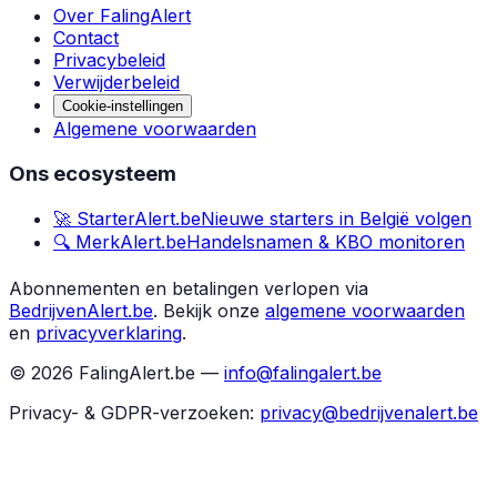
Over FalingAlert
Contact
Privacybeleid
Verwijderbeleid
Cookie-instellingen
Algemene voorwaarden
Ons ecosysteem
🚀 StarterAlert.be
Nieuwe starters in België volgen
🔍 MerkAlert.be
Handelsnamen & KBO monitoren
Abonnementen en betalingen verlopen via
BedrijvenAlert.be
.
Bekijk onze
algemene voorwaarden
en
privacyverklaring
.
©
2026
FalingAlert.be —
info@falingalert.be
Privacy- & GDPR-verzoeken:
privacy@bedrijvenalert.be