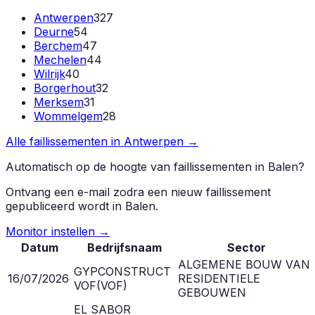
Antwerpen
327
Deurne
54
Berchem
47
Mechelen
44
Wilrijk
40
Borgerhout
32
Merksem
31
Wommelgem
28
Alle faillissementen in
Antwerpen
→
Automatisch op de hoogte van faillissementen in
Balen
?
Ontvang een e-mail zodra een nieuw faillissement
gepubliceerd wordt in
Balen
.
Monitor instellen →
Datum
Bedrijfsnaam
Sector
ALGEMENE BOUW VAN
GYPCONSTRUCT
16/07/2026
RESIDENTIELE
VOF
(
VOF
)
GEBOUWEN
EL SABOR