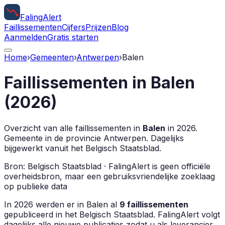
Faling
Alert
Faillissementen
Cijfers
Prijzen
Blog
Aanmelden
Gratis starten
Home
›
Gemeenten
›
Antwerpen
›
Balen
Faillissementen in
Balen
(
2026
)
Overzicht van alle faillissementen in
Balen
in
2026
.
Gemeente in de provincie
Antwerpen
.
Dagelijks
bijgewerkt vanuit het Belgisch Staatsblad.
Bron: Belgisch Staatsblad · FalingAlert is geen officiële
overheidsbron, maar een gebruiksvriendelijke zoeklaag
op publieke data
In
2026
werden er in
Balen
al
9
faillissementen
gepubliceerd in het Belgisch Staatsblad. FalingAlert volgt
dagelijks alle nieuwe publicaties zodat u als leverancier,