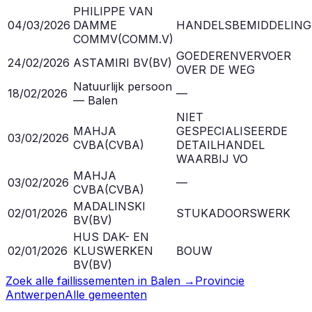
PHILIPPE VAN
04/03/2026
DAMME
HANDELSBEMIDDELING
COMMV
(
COMM.V
)
GOEDERENVERVOER
24/02/2026
ASTAMIRI BV
(
BV
)
OVER DE WEG
Natuurlijk persoon
18/02/2026
—
— Balen
NIET
MAHJA
GESPECIALISEERDE
03/02/2026
CVBA
(
CVBA
)
DETAILHANDEL
WAARBIJ VO
MAHJA
03/02/2026
—
CVBA
(
CVBA
)
MADALINSKI
02/01/2026
STUKADOORSWERK
BV
(
BV
)
HUS DAK- EN
02/01/2026
KLUSWERKEN
BOUW
BV
(
BV
)
Zoek alle faillissementen in
Balen
→
Provincie
Antwerpen
Alle gemeenten