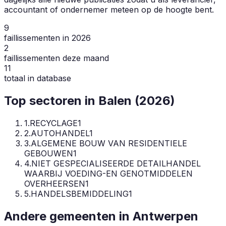
accountant of ondernemer meteen op de hoogte bent.
9
faillissementen in 2026
2
faillissementen deze maand
11
totaal in database
Top sectoren in
Balen
(
2026
)
1
.
RECYCLAGE
1
2
.
AUTOHANDEL
1
3
.
ALGEMENE BOUW VAN RESIDENTIELE
GEBOUWEN
1
4
.
NIET GESPECIALISEERDE DETAILHANDEL
WAARBIJ VOEDING-EN GENOTMIDDELEN
OVERHEERSEN
1
5
.
HANDELSBEMIDDELING
1
Andere gemeenten in
Antwerpen