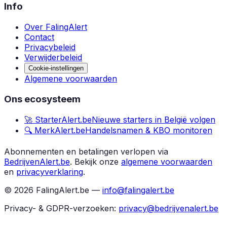
Info
Over FalingAlert
Contact
Privacybeleid
Verwijderbeleid
Cookie-instellingen
Algemene voorwaarden
Ons ecosysteem
🚀 StarterAlert.be
Nieuwe starters in België volgen
🔍 MerkAlert.be
Handelsnamen & KBO monitoren
Abonnementen en betalingen verlopen via
BedrijvenAlert.be
.
Bekijk onze
algemene voorwaarden
en
privacyverklaring
.
©
2026
FalingAlert.be —
info@falingalert.be
Privacy- & GDPR-verzoeken:
privacy@bedrijvenalert.be